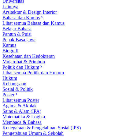
Universitas
Lainnya
Arsitektur & Design Interior
Bahasa dan Kamus
Lihat semua Bahasa dan Kamus
Belajar Bahasa
Pantun & Puisi
Pepak Basa jawa
Kamus
Biografi
Kesehatan dan Kedokteran
Mujarobat & Primbon
Politik dan Hukum
Lihat semua Politik dan Hukum
Hukum
Kebangsaan
Sosial & Politik
Poster
Lihat semua Poster
Agama & Akhlak
Sains & Alam (IPA)
Matematika & Logika
Membaca & Bahasa
Kenegaraan & Pengetahuan Sosial (IPS)
Pengetahuan Umum & Sekolah