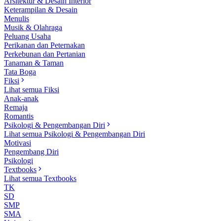
Arsitektur & Desain Interior
Keterampilan & Desain
Menulis
Musik & Olahraga
Peluang Usaha
Perikanan dan Peternakan
Perkebunan dan Pertanian
Tanaman & Taman
Tata Boga
Fiksi
Lihat semua Fiksi
Anak-anak
Remaja
Romantis
Psikologi & Pengembangan Diri
Lihat semua Psikologi & Pengembangan Diri
Motivasi
Pengembang Diri
Psikologi
Textbooks
Lihat semua Textbooks
TK
SD
SMP
SMA