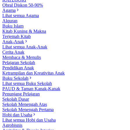
Obral Diskon 50-90%
Agama
Lihat semua Agama
Alquran
Buku Islam
Kitab Kuning & Makna
Terjemah Kitab
Anak-Anak
Lihat semua Anak-Anak
Cerita Anak
Membaca & Menulis
Pelajaran Sekolah
Pendidikan Anak
Ketrampilan dan Kreativitas Anak
Buku Sekolah
Lihat semua Buku Sekolah
PAUD & Taman Kanak-Kanak
Penunjang Pelajaran
Sekolah Dasar
Sekolah Menengah Atas
Sekolah Menengah Pertama
Hobi dan Usaha
Lihat semua Hobi dan Usaha
Agrobisnis