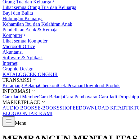
Orang Tua dan Keluarga
Lihat semua Orang Tua dan Keluarga
Bayi dan Balita
Hubungan Keluarga
Kehamilan Ibu dan Kelahiran Anak
Pendidikan Anak & Remaja
Komputer
Lihat semua Komputer
Microsoft Office
Akuntansi
Software & Aplikasi
Internet
Graphic Design
KATALOG
CEK ONGKIR
TRANSAKSI
Keranjang Belanja
Checkout
Cek Pesanan
Download Produk
INFORMASI
Cara Jadi Member
Cara Belanja
Cara Pembayaran
Cara Jadi Dropshipp
MARKETPLACE
AUDIO BOOKS
E-BOOKS
SHOPEE
DOWNLOAD KITAB
TIKT
BLOG
KONTAK KAMI
Menu
MEMBANGUN MENTALITAS 