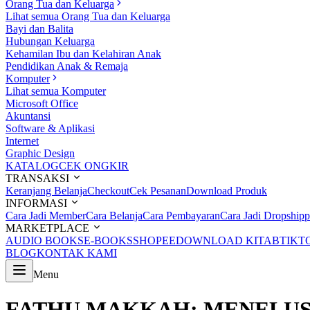
Orang Tua dan Keluarga
Lihat semua Orang Tua dan Keluarga
Bayi dan Balita
Hubungan Keluarga
Kehamilan Ibu dan Kelahiran Anak
Pendidikan Anak & Remaja
Komputer
Lihat semua Komputer
Microsoft Office
Akuntansi
Software & Aplikasi
Internet
Graphic Design
KATALOG
CEK ONGKIR
TRANSAKSI
Keranjang Belanja
Checkout
Cek Pesanan
Download Produk
INFORMASI
Cara Jadi Member
Cara Belanja
Cara Pembayaran
Cara Jadi Dropshipp
MARKETPLACE
AUDIO BOOKS
E-BOOKS
SHOPEE
DOWNLOAD KITAB
TIKT
BLOG
KONTAK KAMI
Menu
FATHU MAKKAH: MENELUS