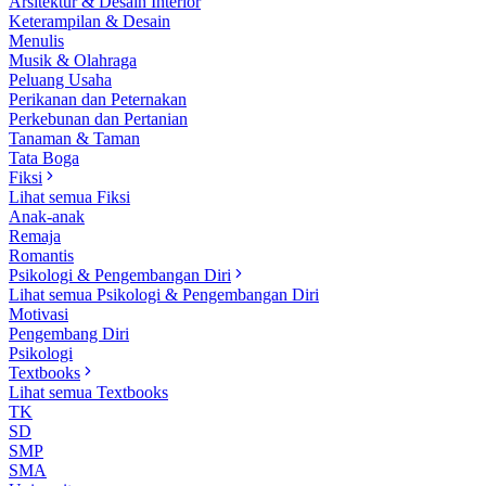
Arsitektur & Desain Interior
Keterampilan & Desain
Menulis
Musik & Olahraga
Peluang Usaha
Perikanan dan Peternakan
Perkebunan dan Pertanian
Tanaman & Taman
Tata Boga
Fiksi
Lihat semua Fiksi
Anak-anak
Remaja
Romantis
Psikologi & Pengembangan Diri
Lihat semua Psikologi & Pengembangan Diri
Motivasi
Pengembang Diri
Psikologi
Textbooks
Lihat semua Textbooks
TK
SD
SMP
SMA