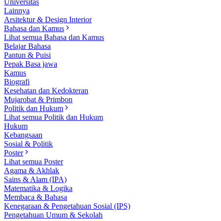
Universitas
Lainnya
Arsitektur & Design Interior
Bahasa dan Kamus
Lihat semua Bahasa dan Kamus
Belajar Bahasa
Pantun & Puisi
Pepak Basa jawa
Kamus
Biografi
Kesehatan dan Kedokteran
Mujarobat & Primbon
Politik dan Hukum
Lihat semua Politik dan Hukum
Hukum
Kebangsaan
Sosial & Politik
Poster
Lihat semua Poster
Agama & Akhlak
Sains & Alam (IPA)
Matematika & Logika
Membaca & Bahasa
Kenegaraan & Pengetahuan Sosial (IPS)
Pengetahuan Umum & Sekolah