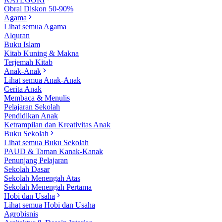
Obral Diskon 50-90%
Agama
Lihat semua Agama
Alquran
Buku Islam
Kitab Kuning & Makna
Terjemah Kitab
Anak-Anak
Lihat semua Anak-Anak
Cerita Anak
Membaca & Menulis
Pelajaran Sekolah
Pendidikan Anak
Ketrampilan dan Kreativitas Anak
Buku Sekolah
Lihat semua Buku Sekolah
PAUD & Taman Kanak-Kanak
Penunjang Pelajaran
Sekolah Dasar
Sekolah Menengah Atas
Sekolah Menengah Pertama
Hobi dan Usaha
Lihat semua Hobi dan Usaha
Agrobisnis