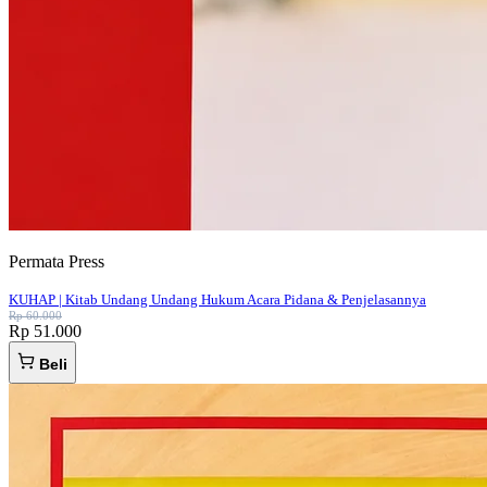
Permata Press
KUHAP | Kitab Undang Undang Hukum Acara Pidana & Penjelasannya
Rp 60.000
Rp 51.000
Beli