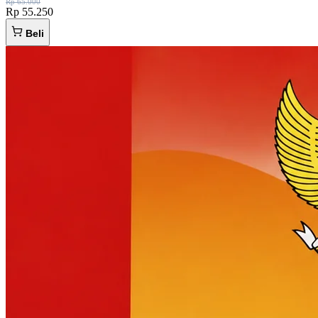
Rp 65.000
Rp 55.250
Beli