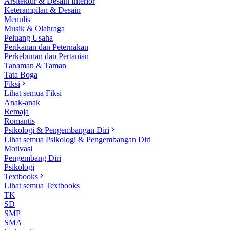
Arsitektur & Desain Interior
Keterampilan & Desain
Menulis
Musik & Olahraga
Peluang Usaha
Perikanan dan Peternakan
Perkebunan dan Pertanian
Tanaman & Taman
Tata Boga
Fiksi
Lihat semua Fiksi
Anak-anak
Remaja
Romantis
Psikologi & Pengembangan Diri
Lihat semua Psikologi & Pengembangan Diri
Motivasi
Pengembang Diri
Psikologi
Textbooks
Lihat semua Textbooks
TK
SD
SMP
SMA