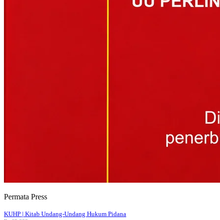
Permata Press
KUHP | Kitab Undang-Undang Hukum Pidana