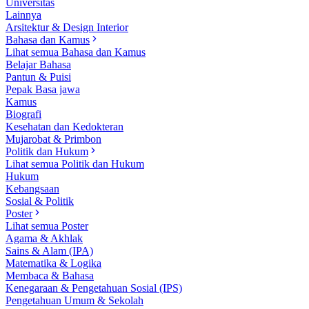
Universitas
Lainnya
Arsitektur & Design Interior
Bahasa dan Kamus
Lihat semua Bahasa dan Kamus
Belajar Bahasa
Pantun & Puisi
Pepak Basa jawa
Kamus
Biografi
Kesehatan dan Kedokteran
Mujarobat & Primbon
Politik dan Hukum
Lihat semua Politik dan Hukum
Hukum
Kebangsaan
Sosial & Politik
Poster
Lihat semua Poster
Agama & Akhlak
Sains & Alam (IPA)
Matematika & Logika
Membaca & Bahasa
Kenegaraan & Pengetahuan Sosial (IPS)
Pengetahuan Umum & Sekolah