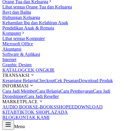
Orang Tua dan Keluarga
Lihat semua Orang Tua dan Keluarga
Bayi dan Balita
Hubungan Keluarga
Kehamilan Ibu dan Kelahiran Anak
Pendidikan Anak & Remaja
Komputer
Lihat semua Komputer
Microsoft Office
Akuntansi
Software & Aplikasi
Internet
Graphic Design
KATALOG
CEK ONGKIR
TRANSAKSI
Keranjang Belanja
Checkout
Cek Pesanan
Download Produk
INFORMASI
Cara Jadi Member
Cara Belanja
Cara Pembayaran
Cara Jadi
Dropshipper
Cara Jadi Reseller
MARKETPLACE
AUDIO BOOKS
E-BOOKS
SHOPEE
DOWNLOAD
KITAB
TIKTOK SHOP
LAZADA
BLOG
KONTAK KAMI
Menu