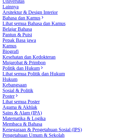
Universitas
Lainnya
Arsitektur & Design Interior
Bahasa dan Kamus
Lihat semua Bahasa dan Kamus
Belajar Bahasa
Pantun & Puisi
Pepak Basa jawa
Kamus
Biografi
Kesehatan dan Kedokteran
Mujarobat & Primbon
Politik dan Hukum
Lihat semua Politik dan Hukum
Hukum
Kebangsaan
Sosial & Politik
Poster
Lihat semua Poster
Agama & Akhlak
Sains & Alam (IPA)
Matematika & Logika
Membaca & Bahasa
Kenegaraan & Pengetahuan Sosial (IPS)
Pengetahuan Umum & Sekolah