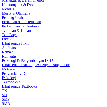
Arsitektur & Desain Interior
Keterampilan & Desain
Menulis
Musik & Olahraga
Peluang Usaha
Perikanan dan Peternakan
Perkebunan dan Pertanian
Tanaman & Taman
Tata Boga
Fiksi
Lihat semua Fiksi
Anak-anak
Remaja
Romantis
Psikologi & Pengembangan Diri
Lihat semua Psikologi & Pengembangan Diri
Motivasi
Pengembang Diri
Psikologi
Textbooks
Lihat semua Textbooks
TK
SD
SMP
SMA