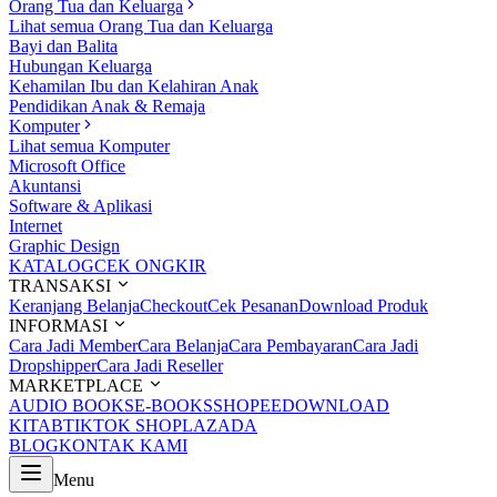
Orang Tua dan Keluarga
Lihat semua Orang Tua dan Keluarga
Bayi dan Balita
Hubungan Keluarga
Kehamilan Ibu dan Kelahiran Anak
Pendidikan Anak & Remaja
Komputer
Lihat semua Komputer
Microsoft Office
Akuntansi
Software & Aplikasi
Internet
Graphic Design
KATALOG
CEK ONGKIR
TRANSAKSI
Keranjang Belanja
Checkout
Cek Pesanan
Download Produk
INFORMASI
Cara Jadi Member
Cara Belanja
Cara Pembayaran
Cara Jadi
Dropshipper
Cara Jadi Reseller
MARKETPLACE
AUDIO BOOKS
E-BOOKS
SHOPEE
DOWNLOAD
KITAB
TIKTOK SHOP
LAZADA
BLOG
KONTAK KAMI
Menu