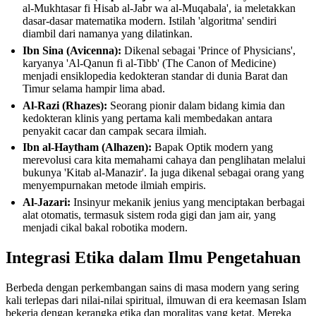
al-Mukhtasar fi Hisab al-Jabr wa al-Muqabala', ia meletakkan
dasar-dasar matematika modern. Istilah 'algoritma' sendiri
diambil dari namanya yang dilatinkan.
Ibn Sina (Avicenna):
Dikenal sebagai 'Prince of Physicians',
karyanya 'Al-Qanun fi al-Tibb' (The Canon of Medicine)
menjadi ensiklopedia kedokteran standar di dunia Barat dan
Timur selama hampir lima abad.
Al-Razi (Rhazes):
Seorang pionir dalam bidang kimia dan
kedokteran klinis yang pertama kali membedakan antara
penyakit cacar dan campak secara ilmiah.
Ibn al-Haytham (Alhazen):
Bapak Optik modern yang
merevolusi cara kita memahami cahaya dan penglihatan melalui
bukunya 'Kitab al-Manazir'. Ia juga dikenal sebagai orang yang
menyempurnakan metode ilmiah empiris.
Al-Jazari:
Insinyur mekanik jenius yang menciptakan berbagai
alat otomatis, termasuk sistem roda gigi dan jam air, yang
menjadi cikal bakal robotika modern.
Integrasi Etika dalam Ilmu Pengetahuan
Berbeda dengan perkembangan sains di masa modern yang sering
kali terlepas dari nilai-nilai spiritual, ilmuwan di era keemasan Islam
bekerja dengan kerangka etika dan moralitas yang ketat. Mereka