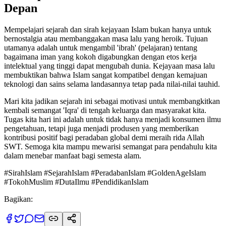
Depan
Mempelajari sejarah dan sirah kejayaan Islam bukan hanya untuk
bernostalgia atau membanggakan masa lalu yang heroik. Tujuan
utamanya adalah untuk mengambil 'ibrah' (pelajaran) tentang
bagaimana iman yang kokoh digabungkan dengan etos kerja
intelektual yang tinggi dapat mengubah dunia. Kejayaan masa lalu
membuktikan bahwa Islam sangat kompatibel dengan kemajuan
teknologi dan sains selama landasannya tetap pada nilai-nilai tauhid.
Mari kita jadikan sejarah ini sebagai motivasi untuk membangkitkan
kembali semangat 'Iqra' di tengah keluarga dan masyarakat kita.
Tugas kita hari ini adalah untuk tidak hanya menjadi konsumen ilmu
pengetahuan, tetapi juga menjadi produsen yang memberikan
kontribusi positif bagi peradaban global demi meraih rida Allah
SWT. Semoga kita mampu mewarisi semangat para pendahulu kita
dalam menebar manfaat bagi semesta alam.
#SirahIslam #SejarahIslam #PeradabanIslam #GoldenAgeIslam
#TokohMuslim #DutaIlmu #PendidikanIslam
Bagikan: