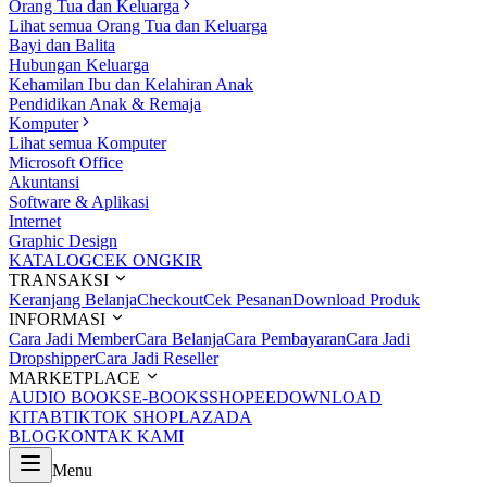
Orang Tua dan Keluarga
Lihat semua Orang Tua dan Keluarga
Bayi dan Balita
Hubungan Keluarga
Kehamilan Ibu dan Kelahiran Anak
Pendidikan Anak & Remaja
Komputer
Lihat semua Komputer
Microsoft Office
Akuntansi
Software & Aplikasi
Internet
Graphic Design
KATALOG
CEK ONGKIR
TRANSAKSI
Keranjang Belanja
Checkout
Cek Pesanan
Download Produk
INFORMASI
Cara Jadi Member
Cara Belanja
Cara Pembayaran
Cara Jadi
Dropshipper
Cara Jadi Reseller
MARKETPLACE
AUDIO BOOKS
E-BOOKS
SHOPEE
DOWNLOAD
KITAB
TIKTOK SHOP
LAZADA
BLOG
KONTAK KAMI
Menu