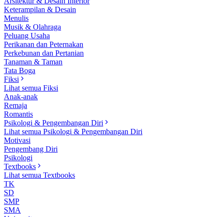
Arsitektur & Desain Interior
Keterampilan & Desain
Menulis
Musik & Olahraga
Peluang Usaha
Perikanan dan Peternakan
Perkebunan dan Pertanian
Tanaman & Taman
Tata Boga
Fiksi
Lihat semua Fiksi
Anak-anak
Remaja
Romantis
Psikologi & Pengembangan Diri
Lihat semua Psikologi & Pengembangan Diri
Motivasi
Pengembang Diri
Psikologi
Textbooks
Lihat semua Textbooks
TK
SD
SMP
SMA