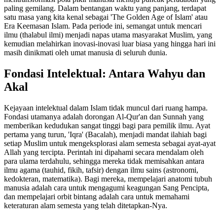
paling gemilang. Dalam bentangan waktu yang panjang, terdapat
satu masa yang kita kenal sebagai 'The Golden Age of Islam' atau
Era Keemasan Islam. Pada periode ini, semangat untuk mencari
ilmu (thalabul ilmi) menjadi napas utama masyarakat Muslim, yang
kemudian melahirkan inovasi-inovasi luar biasa yang hingga hari ini
masih dinikmati oleh umat manusia di seluruh dunia.
Fondasi Intelektual: Antara Wahyu dan
Akal
Kejayaan intelektual dalam Islam tidak muncul dari ruang hampa.
Fondasi utamanya adalah dorongan Al-Qur'an dan Sunnah yang
memberikan kedudukan sangat tinggi bagi para pemilik ilmu. Ayat
pertama yang turun, 'Iqra' (Bacalah), menjadi mandat ilahiah bagi
setiap Muslim untuk mengeksplorasi alam semesta sebagai ayat-ayat
Allah yang tercipta. Perintah ini dipahami secara mendalam oleh
para ulama terdahulu, sehingga mereka tidak memisahkan antara
ilmu agama (tauhid, fikih, tafsir) dengan ilmu sains (astronomi,
kedokteran, matematika). Bagi mereka, mempelajari anatomi tubuh
manusia adalah cara untuk mengagumi keagungan Sang Pencipta,
dan mempelajari orbit bintang adalah cara untuk memahami
keteraturan alam semesta yang telah ditetapkan-Nya.