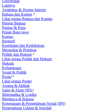
Universitas
Lainnya
Arsitektur & Design Interior
Bahasa dan Kamus
Lihat semua Bahasa dan Kamus
Belajar Bahasa
Pantun & Puisi
Pepak Basa jawa
Kamus
Biografi
Kesehatan dan Kedokteran
Mujarobat & Primbon
Politik dan Hukum
Lihat semua Politik dan Hukum
Hukum
Kebangsaan
Sosial & Politik
Poster
Lihat semua Poster
Agama & Akhlak
Sains & Alam (IPA)
Matematika & Logika
Membaca & Bahasa
Kenegaraan & Pengetahuan Sosial (IPS)
Pengetahuan Umum & Sekolah