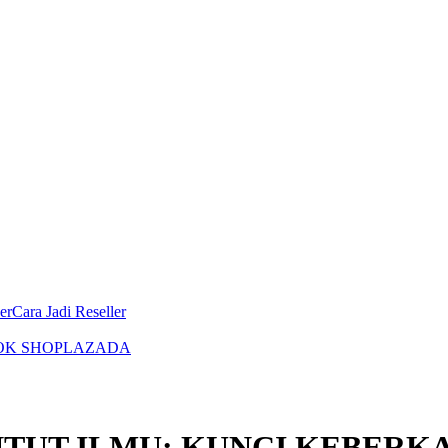
er
Cara Jadi Reseller
OK SHOP
LAZADA
TUT ILMU: KUNCI KEBER