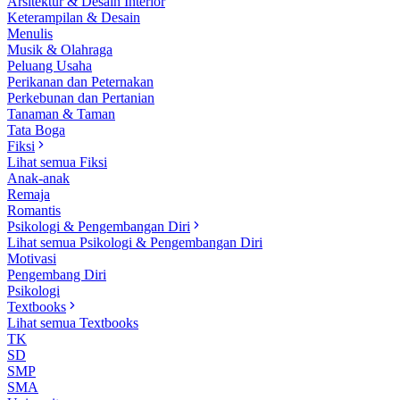
Arsitektur & Desain Interior
Keterampilan & Desain
Menulis
Musik & Olahraga
Peluang Usaha
Perikanan dan Peternakan
Perkebunan dan Pertanian
Tanaman & Taman
Tata Boga
Fiksi
Lihat semua Fiksi
Anak-anak
Remaja
Romantis
Psikologi & Pengembangan Diri
Lihat semua Psikologi & Pengembangan Diri
Motivasi
Pengembang Diri
Psikologi
Textbooks
Lihat semua Textbooks
TK
SD
SMP
SMA