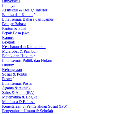
Universitas
Lainnya
Arsitektur & Design Interior
Bahasa dan Kamus
Lihat semua Bahasa dan Kamus
Belajar Bahasa
Pantun & Puisi
Pepak Basa jawa
Kamus
Biografi
Kesehatan dan Kedokteran
Mujarobat & Primbon
Politik dan Hukum
Lihat semua Politik dan Hukum
Hukum
Kebangsaan
Sosial & Politik
Poster
Lihat semua Poster
Agama & Akhlak
Sains & Alam (IPA)
Matematika & Logika
Membaca & Bahasa
Kenegaraan & Pengetahuan Sosial (IPS)
Pengetahuan Umum & Sekolah