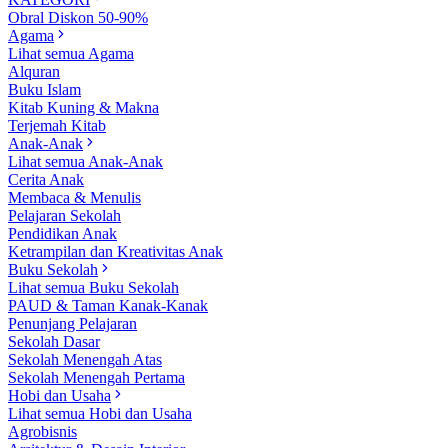
Obral Diskon 50-90%
Agama
Lihat semua Agama
Alquran
Buku Islam
Kitab Kuning & Makna
Terjemah Kitab
Anak-Anak
Lihat semua Anak-Anak
Cerita Anak
Membaca & Menulis
Pelajaran Sekolah
Pendidikan Anak
Ketrampilan dan Kreativitas Anak
Buku Sekolah
Lihat semua Buku Sekolah
PAUD & Taman Kanak-Kanak
Penunjang Pelajaran
Sekolah Dasar
Sekolah Menengah Atas
Sekolah Menengah Pertama
Hobi dan Usaha
Lihat semua Hobi dan Usaha
Agrobisnis