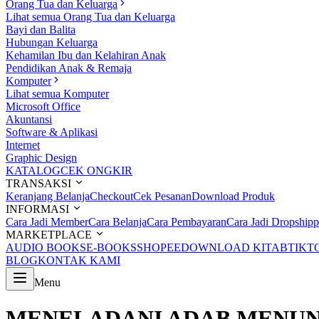
Orang Tua dan Keluarga
Lihat semua Orang Tua dan Keluarga
Bayi dan Balita
Hubungan Keluarga
Kehamilan Ibu dan Kelahiran Anak
Pendidikan Anak & Remaja
Komputer
Lihat semua Komputer
Microsoft Office
Akuntansi
Software & Aplikasi
Internet
Graphic Design
KATALOG
CEK ONGKIR
TRANSAKSI
Keranjang Belanja
Checkout
Cek Pesanan
Download Produk
INFORMASI
Cara Jadi Member
Cara Belanja
Cara Pembayaran
Cara Jadi Dropshipp
MARKETPLACE
AUDIO BOOKS
E-BOOKS
SHOPEE
DOWNLOAD KITAB
TIKT
BLOG
KONTAK KAMI
Menu
MENELADANI ADAB MENUN