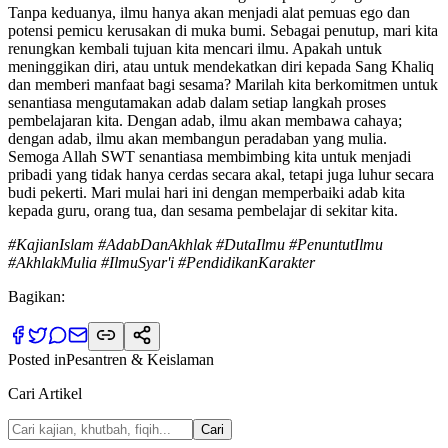
Tanpa keduanya, ilmu hanya akan menjadi alat pemuas ego dan
potensi pemicu kerusakan di muka bumi. Sebagai penutup, mari kita
renungkan kembali tujuan kita mencari ilmu. Apakah untuk
meninggikan diri, atau untuk mendekatkan diri kepada Sang Khaliq
dan memberi manfaat bagi sesama? Marilah kita berkomitmen untuk
senantiasa mengutamakan adab dalam setiap langkah proses
pembelajaran kita. Dengan adab, ilmu akan membawa cahaya;
dengan adab, ilmu akan membangun peradaban yang mulia.
Semoga Allah SWT senantiasa membimbing kita untuk menjadi
pribadi yang tidak hanya cerdas secara akal, tetapi juga luhur secara
budi pekerti. Mari mulai hari ini dengan memperbaiki adab kita
kepada guru, orang tua, dan sesama pembelajar di sekitar kita.
#KajianIslam #AdabDanAkhlak #DutaIlmu #PenuntutIlmu
#AkhlakMulia #IlmuSyar'i #PendidikanKarakter
Bagikan:
Posted in
Pesantren & Keislaman
Cari Artikel
Cari