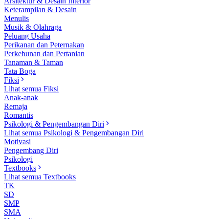
Arsitektur & Desain Interior
Keterampilan & Desain
Menulis
Musik & Olahraga
Peluang Usaha
Perikanan dan Peternakan
Perkebunan dan Pertanian
Tanaman & Taman
Tata Boga
Fiksi
Lihat semua Fiksi
Anak-anak
Remaja
Romantis
Psikologi & Pengembangan Diri
Lihat semua Psikologi & Pengembangan Diri
Motivasi
Pengembang Diri
Psikologi
Textbooks
Lihat semua Textbooks
TK
SD
SMP
SMA