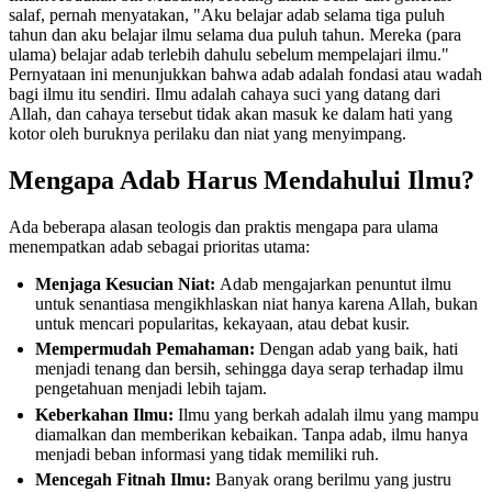
salaf, pernah menyatakan, "Aku belajar adab selama tiga puluh
tahun dan aku belajar ilmu selama dua puluh tahun. Mereka (para
ulama) belajar adab terlebih dahulu sebelum mempelajari ilmu."
Pernyataan ini menunjukkan bahwa adab adalah fondasi atau wadah
bagi ilmu itu sendiri. Ilmu adalah cahaya suci yang datang dari
Allah, dan cahaya tersebut tidak akan masuk ke dalam hati yang
kotor oleh buruknya perilaku dan niat yang menyimpang.
Mengapa Adab Harus Mendahului Ilmu?
Ada beberapa alasan teologis dan praktis mengapa para ulama
menempatkan adab sebagai prioritas utama:
Menjaga Kesucian Niat:
Adab mengajarkan penuntut ilmu
untuk senantiasa mengikhlaskan niat hanya karena Allah, bukan
untuk mencari popularitas, kekayaan, atau debat kusir.
Mempermudah Pemahaman:
Dengan adab yang baik, hati
menjadi tenang dan bersih, sehingga daya serap terhadap ilmu
pengetahuan menjadi lebih tajam.
Keberkahan Ilmu:
Ilmu yang berkah adalah ilmu yang mampu
diamalkan dan memberikan kebaikan. Tanpa adab, ilmu hanya
menjadi beban informasi yang tidak memiliki ruh.
Mencegah Fitnah Ilmu:
Banyak orang berilmu yang justru