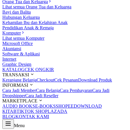
Orang Tua dan Keluarga
Lihat semua Orang Tua dan Keluarga
Bayi dan Balita
Hubungan Keluarga
Kehamilan Ibu dan Kelahiran Anak
Pendidikan Anak & Remaja
Komputer
Lihat semua Komputer
Microsoft Office
Akuntansi
Software & Aplikasi
Internet
Graphic Design
KATALOG
CEK ONGKIR
TRANSAKSI
Keranjang Belanja
Checkout
Cek Pesanan
Download Produk
INFORMASI
Cara Jadi Member
Cara Belanja
Cara Pembayaran
Cara Jadi
Dropshipper
Cara Jadi Reseller
MARKETPLACE
AUDIO BOOKS
E-BOOKS
SHOPEE
DOWNLOAD
KITAB
TIKTOK SHOP
LAZADA
BLOG
KONTAK KAMI
Menu