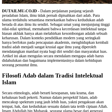
DUTAILMU.CO.ID -
Dalam perjalanan panjang sejarah
peradaban Islam, ilmu tidak pernah dipisahkan dari adab. Para
ulama terdahulu senantiasa menekankan bahwa kedudukan adab
berada di atas ilmu itu sendiri. Sebagai umat yang menjunjung tinggi
nilai-nilai spiritual, memahami bahwa kecerdasan intelektual tanpa
hiasan akhlak hanya akan melahirkan kesombongan adalah sebuah
keharusan. Dalam konteks pendidikan modern yang seringkali
hanya berfokus pada pencapaian akademis, menghidupkan kembali
tradisi adab menjadi sangat krusial agar ilmu yang diperoleh
mendatangkan manfaat nyata bagi diri sendiri dan masyarakat luas.
Artikel ini akan mengulas secara mendalam mengapa adab harus
didahulukan dan bagaimana implementasinya dalam kehidupan
seorang penuntut ilmu.
Filosofi Adab dalam Tradisi Intelektual
Islam
Secara etimologis, adab berarti kesopanan, tata krama, dan
kehalusan budi pekerti. Namun dalam perspektif Islam, adab
mencakup spektrum yang jauh lebih luas, yakni pengakuan akan
tempat, hak, dan kedudukan sesuatu dalam tata tertib ciptaan Allah.
Imam Abdullah bin Mubarak, seorang ulama besar dari generasi