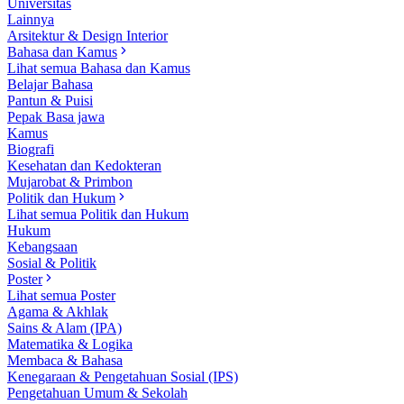
Universitas
Lainnya
Arsitektur & Design Interior
Bahasa dan Kamus
Lihat semua Bahasa dan Kamus
Belajar Bahasa
Pantun & Puisi
Pepak Basa jawa
Kamus
Biografi
Kesehatan dan Kedokteran
Mujarobat & Primbon
Politik dan Hukum
Lihat semua Politik dan Hukum
Hukum
Kebangsaan
Sosial & Politik
Poster
Lihat semua Poster
Agama & Akhlak
Sains & Alam (IPA)
Matematika & Logika
Membaca & Bahasa
Kenegaraan & Pengetahuan Sosial (IPS)
Pengetahuan Umum & Sekolah