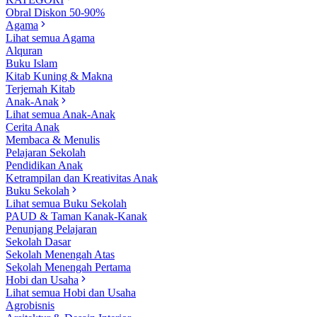
Obral Diskon 50-90%
Agama
Lihat semua Agama
Alquran
Buku Islam
Kitab Kuning & Makna
Terjemah Kitab
Anak-Anak
Lihat semua Anak-Anak
Cerita Anak
Membaca & Menulis
Pelajaran Sekolah
Pendidikan Anak
Ketrampilan dan Kreativitas Anak
Buku Sekolah
Lihat semua Buku Sekolah
PAUD & Taman Kanak-Kanak
Penunjang Pelajaran
Sekolah Dasar
Sekolah Menengah Atas
Sekolah Menengah Pertama
Hobi dan Usaha
Lihat semua Hobi dan Usaha
Agrobisnis