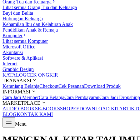
Orang Tua dan Keluarga
Lihat semua Orang Tua dan Keluarga
Bayi dan Balita
Hubungan Keluarga
Kehamilan Ibu dan Kelahiran Anak
Pendidikan Anak & Remaja
Komputer
Lihat semua Komputer
Microsoft Office
Akuntansi
Software & Aplikasi
Internet
Graphic Design
KATALOG
CEK ONGKIR
TRANSAKSI
Keranjang Belanja
Checkout
Cek Pesanan
Download Produk
INFORMASI
Cara Jadi Member
Cara Belanja
Cara Pembayaran
Cara Jadi Dropshipp
MARKETPLACE
AUDIO BOOKS
E-BOOKS
SHOPEE
DOWNLOAD KITAB
TIKT
BLOG
KONTAK KAMI
Menu
MENGENAL KITAB TA’LIMU