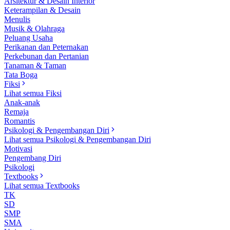
Arsitektur & Desain Interior
Keterampilan & Desain
Menulis
Musik & Olahraga
Peluang Usaha
Perikanan dan Peternakan
Perkebunan dan Pertanian
Tanaman & Taman
Tata Boga
Fiksi
Lihat semua Fiksi
Anak-anak
Remaja
Romantis
Psikologi & Pengembangan Diri
Lihat semua Psikologi & Pengembangan Diri
Motivasi
Pengembang Diri
Psikologi
Textbooks
Lihat semua Textbooks
TK
SD
SMP
SMA