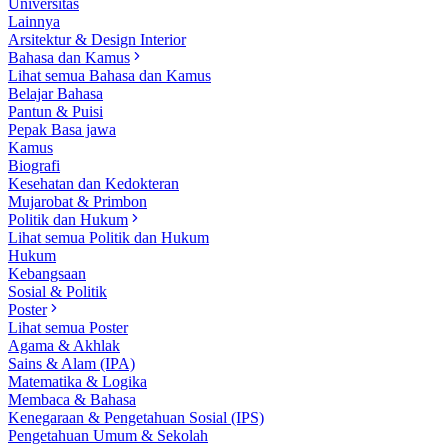
Universitas
Lainnya
Arsitektur & Design Interior
Bahasa dan Kamus
Lihat semua Bahasa dan Kamus
Belajar Bahasa
Pantun & Puisi
Pepak Basa jawa
Kamus
Biografi
Kesehatan dan Kedokteran
Mujarobat & Primbon
Politik dan Hukum
Lihat semua Politik dan Hukum
Hukum
Kebangsaan
Sosial & Politik
Poster
Lihat semua Poster
Agama & Akhlak
Sains & Alam (IPA)
Matematika & Logika
Membaca & Bahasa
Kenegaraan & Pengetahuan Sosial (IPS)
Pengetahuan Umum & Sekolah