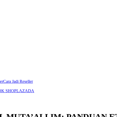
er
Cara Jadi Reseller
OK SHOP
LAZADA
L MUTA’ALLIM: PANDUAN ET