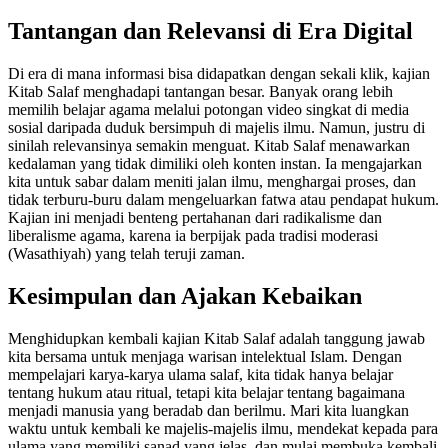
Tantangan dan Relevansi di Era Digital
Di era di mana informasi bisa didapatkan dengan sekali klik, kajian
Kitab Salaf menghadapi tantangan besar. Banyak orang lebih
memilih belajar agama melalui potongan video singkat di media
sosial daripada duduk bersimpuh di majelis ilmu. Namun, justru di
sinilah relevansinya semakin menguat. Kitab Salaf menawarkan
kedalaman yang tidak dimiliki oleh konten instan. Ia mengajarkan
kita untuk sabar dalam meniti jalan ilmu, menghargai proses, dan
tidak terburu-buru dalam mengeluarkan fatwa atau pendapat hukum.
Kajian ini menjadi benteng pertahanan dari radikalisme dan
liberalisme agama, karena ia berpijak pada tradisi moderasi
(Wasathiyah) yang telah teruji zaman.
Kesimpulan dan Ajakan Kebaikan
Menghidupkan kembali kajian Kitab Salaf adalah tanggung jawab
kita bersama untuk menjaga warisan intelektual Islam. Dengan
mempelajari karya-karya ulama salaf, kita tidak hanya belajar
tentang hukum atau ritual, tetapi kita belajar tentang bagaimana
menjadi manusia yang beradab dan berilmu. Mari kita luangkan
waktu untuk kembali ke majelis-majelis ilmu, mendekat kepada para
ulama yang memiliki sanad yang jelas, dan mulai membuka kembali