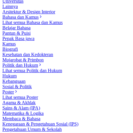
Universitas
Lainnya
Arsitektur & Design Interior
Bahasa dan Kamus
Lihat semua Bahasa dan Kamus
Belajar Bahasa
Pantun & Puisi
Pepak Basa jawa
Kamus
Biografi
Kesehatan dan Kedokteran
Mujarobat & Primbon
Politik dan Hukum
Lihat semua Politik dan Hukum
Hukum
Kebangsaan
Sosial & Politik
Poster
Lihat semua Poster
Agama & Akhlak
Sains & Alam (IPA)
Matematika & Logika
Membaca & Bahasa
Kenegaraan & Pengetahuan Sosial (IPS)
Pengetahuan Umum & Sekolah