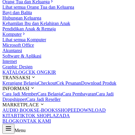
Orang Tua dan Keluarga
Lihat semua Orang Tua dan Keluarga
Bayi dan Balita
Hubungan Keluarga
Kehamilan Ibu dan Kelahiran Anak
Pendidikan Anak & Remaja
Komputer
Lihat semua Komputer
Microsoft Office
Akuntansi
Software & Aplikasi
Internet
Graphic Design
KATALOG
CEK ONGKIR
TRANSAKSI
Keranjang Belanja
Checkout
Cek Pesanan
Download Produk
INFORMASI
Cara Jadi Member
Cara Belanja
Cara Pembayaran
Cara Jadi
Dropshipper
Cara Jadi Reseller
MARKETPLACE
AUDIO BOOKS
E-BOOKS
SHOPEE
DOWNLOAD
KITAB
TIKTOK SHOP
LAZADA
BLOG
KONTAK KAMI
Menu