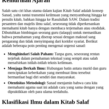
Kemurnian Ajaran
Salah satu ciri khas utama dalam kajian Kitab Salaf adalah konsep
Sanad, yaitu rantai transmisi keilmuan yang menyambung hingga ke
penulis kitab, bahkan hingga ke Rasulullah SAW. Dalam tradisi
pesantren dan majelis ilmu salaf, seseorang tidak diperkenankan
memahami kitab hanya dengan membaca terjemahan atau otodidak.
Dibutuhkan bimbingan seorang guru (talaqqi) untuk memastikan
bahwa pemahaman yang diserap sesuai dengan maksud sang
pengarang dan tidak menyimpang dari koridor syariat. Berikut
adalah beberapa poin penting mengenai urgensi sanad:
Menghindari Salah Paham:
Tanpa guru, seseorang rentan
terjebak dalam pemahaman tekstual yang sempit atau salah
menafsirkan istilah-istilah teknis keilmuan.
Menjaga Berkah Ilmu:
Hubungan batin antara murid dan guru
menciptakan keberkahan yang membuat ilmu tersebut
bermanfaat bagi diri sendiri dan masyarakat.
Otentisitas Metodologi:
Sanad menjamin bahwa cara kita
memahami agama saat ini adalah cara yang sama dengan yang
dipraktikkan oleh para ulama terdahulu.
Klasifikasi Ilmu dalam Kitab Salaf