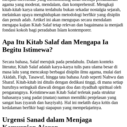
agama yang moderat, mendalam, dan komprehensif. Mengkaji
kitab-kitab karya ulama terdahulu bukan sekadar nostalgia sejarah,
melainkan upaya menghidupkan metodologi berfikir yang disiplin
dan penuh adab. Artikel ini akan mengupas secara mendalam
mengapa kajian Kitab Salaf tetap relevan dan bagaimana ia menjadi
fondasi kokoh bagi peradaban Islam kontemporer.
Apa Itu Kitab Salaf dan Mengapa Ia
Begitu Istimewa?
Secara bahasa, Salaf merujuk pada pendahulu. Dalam konteks
literatur, Kitab Salaf adalah karya-karya tulis para ulama besar di
masa lalu yang mencakup berbagai disiplin ilmu agama, mulai dari
Akidah, Fiqh, Tasawuf, hingga tata bahasa Arab seperti Nahwu dan
Sharaf. Kitab-kitab ini ditulis dengan dedikasi tinggi, di mana setiap
hurufnya seringkali diawali dengan doa dan riyadhah spiritual oleh
pengarangnya. Keistimewaan Kitab Salaf terletak pada struktur
bahasanya yang padat (matan) namun memiliki penjelasan yang
sangat luas (syarah dan hasyiyah). Hal ini melatih daya kritis dan
kedalaman berfikir bagi siapapun yang mempelajarinya.
Urgensi Sanad dalam Menjaga