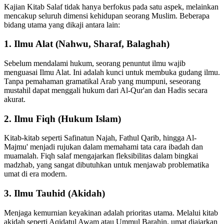
Kajian Kitab Salaf tidak hanya berfokus pada satu aspek, melainkan
mencakup seluruh dimensi kehidupan seorang Muslim. Beberapa
bidang utama yang dikaji antara lain:
1. Ilmu Alat (Nahwu, Sharaf, Balaghah)
Sebelum mendalami hukum, seorang penuntut ilmu wajib
menguasai Ilmu Alat. Ini adalah kunci untuk membuka gudang ilmu.
Tanpa pemahaman gramatikal Arab yang mumpuni, seseorang
mustahil dapat menggali hukum dari Al-Qur'an dan Hadis secara
akurat.
2. Ilmu Fiqh (Hukum Islam)
Kitab-kitab seperti Safinatun Najah, Fathul Qarib, hingga Al-
Majmu' menjadi rujukan dalam memahami tata cara ibadah dan
muamalah. Fiqh salaf mengajarkan fleksibilitas dalam bingkai
madzhab, yang sangat dibutuhkan untuk menjawab problematika
umat di era modern.
3. Ilmu Tauhid (Akidah)
Menjaga kemurnian keyakinan adalah prioritas utama. Melalui kitab
akidah seperti Aqidatul Awam atau Ummul Barahin, umat diajarkan