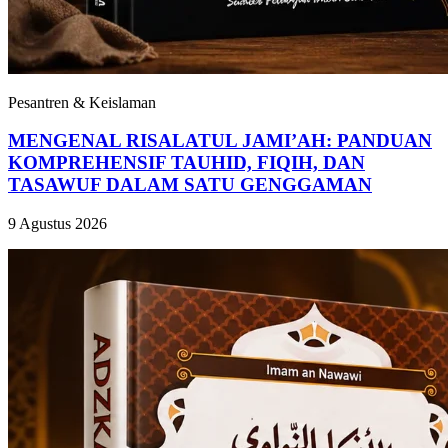
Pesantren & Keislaman
MENGENAL RISALATUL JAMI’AH: PANDUAN
KOMPREHENSIF TAUHID, FIQIH, DAN
TASAWUF DALAM SATU GENGGAMAN
9 Agustus 2026