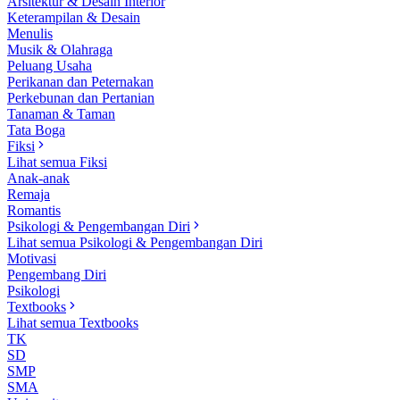
Arsitektur & Desain Interior
Keterampilan & Desain
Menulis
Musik & Olahraga
Peluang Usaha
Perikanan dan Peternakan
Perkebunan dan Pertanian
Tanaman & Taman
Tata Boga
Fiksi
Lihat semua Fiksi
Anak-anak
Remaja
Romantis
Psikologi & Pengembangan Diri
Lihat semua Psikologi & Pengembangan Diri
Motivasi
Pengembang Diri
Psikologi
Textbooks
Lihat semua Textbooks
TK
SD
SMP
SMA