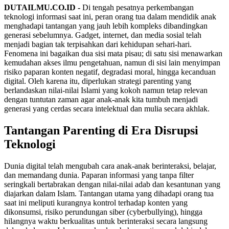
DUTAILMU.CO.ID -
Di tengah pesatnya perkembangan
teknologi informasi saat ini, peran orang tua dalam mendidik anak
menghadapi tantangan yang jauh lebih kompleks dibandingkan
generasi sebelumnya. Gadget, internet, dan media sosial telah
menjadi bagian tak terpisahkan dari kehidupan sehari-hari.
Fenomena ini bagaikan dua sisi mata pisau; di satu sisi menawarkan
kemudahan akses ilmu pengetahuan, namun di sisi lain menyimpan
risiko paparan konten negatif, degradasi moral, hingga kecanduan
digital. Oleh karena itu, diperlukan strategi parenting yang
berlandaskan nilai-nilai Islami yang kokoh namun tetap relevan
dengan tuntutan zaman agar anak-anak kita tumbuh menjadi
generasi yang cerdas secara intelektual dan mulia secara akhlak.
Tantangan Parenting di Era Disrupsi
Teknologi
Dunia digital telah mengubah cara anak-anak berinteraksi, belajar,
dan memandang dunia. Paparan informasi yang tanpa filter
seringkali bertabrakan dengan nilai-nilai adab dan kesantunan yang
diajarkan dalam Islam. Tantangan utama yang dihadapi orang tua
saat ini meliputi kurangnya kontrol terhadap konten yang
dikonsumsi, risiko perundungan siber (cyberbullying), hingga
hilangnya waktu berkualitas untuk berinteraksi secara langsung