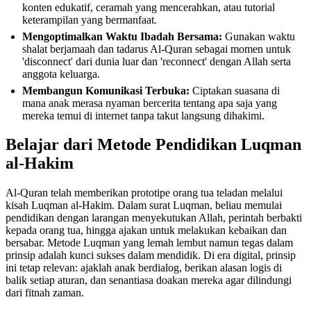
konten edukatif, ceramah yang mencerahkan, atau tutorial
keterampilan yang bermanfaat.
Mengoptimalkan Waktu Ibadah Bersama:
Gunakan waktu
shalat berjamaah dan tadarus Al-Quran sebagai momen untuk
'disconnect' dari dunia luar dan 'reconnect' dengan Allah serta
anggota keluarga.
Membangun Komunikasi Terbuka:
Ciptakan suasana di
mana anak merasa nyaman bercerita tentang apa saja yang
mereka temui di internet tanpa takut langsung dihakimi.
Belajar dari Metode Pendidikan Luqman
al-Hakim
Al-Quran telah memberikan prototipe orang tua teladan melalui
kisah Luqman al-Hakim. Dalam surat Luqman, beliau memulai
pendidikan dengan larangan menyekutukan Allah, perintah berbakti
kepada orang tua, hingga ajakan untuk melakukan kebaikan dan
bersabar. Metode Luqman yang lemah lembut namun tegas dalam
prinsip adalah kunci sukses dalam mendidik. Di era digital, prinsip
ini tetap relevan: ajaklah anak berdialog, berikan alasan logis di
balik setiap aturan, dan senantiasa doakan mereka agar dilindungi
dari fitnah zaman.