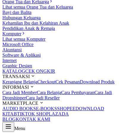
Orang Tua dan Keluarga
Lihat semua Orang Tua dan Keluarga
Bayi dan Balita
Hubungan Keluarga
Kehamilan Ibu dan Kelahiran Anak
Pendidikan Anak & Remaja
Komputer
Lihat semua Komputer
Microsoft Office
Akuntansi
Software & Aplikasi
Internet
Graphic Design
KATALOG
CEK ONGKIR
TRANSAKSI
Keranjang Belanja
Checkout
Cek Pesanan
Download Produk
INFORMASI
Cara Jadi Member
Cara Belanja
Cara Pembayaran
Cara Jadi
Dropshipper
Cara Jadi Reseller
MARKETPLACE
AUDIO BOOKS
E-BOOKS
SHOPEE
DOWNLOAD
KITAB
TIKTOK SHOP
LAZADA
BLOG
KONTAK KAMI
Menu