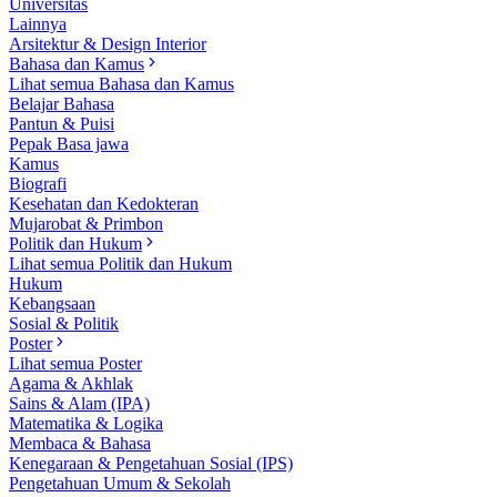
Universitas
Lainnya
Arsitektur & Design Interior
Bahasa dan Kamus
Lihat semua Bahasa dan Kamus
Belajar Bahasa
Pantun & Puisi
Pepak Basa jawa
Kamus
Biografi
Kesehatan dan Kedokteran
Mujarobat & Primbon
Politik dan Hukum
Lihat semua Politik dan Hukum
Hukum
Kebangsaan
Sosial & Politik
Poster
Lihat semua Poster
Agama & Akhlak
Sains & Alam (IPA)
Matematika & Logika
Membaca & Bahasa
Kenegaraan & Pengetahuan Sosial (IPS)
Pengetahuan Umum & Sekolah