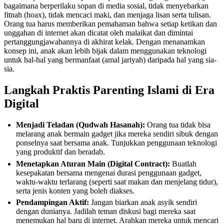
bagaimana berperilaku sopan di media sosial, tidak menyebarkan
fitnah (hoax), tidak mencaci maki, dan menjaga lisan serta tulisan.
Orang tua harus memberikan pemahaman bahwa setiap ketikan dan
unggahan di internet akan dicatat oleh malaikat dan dimintai
pertanggungjawabannya di akhirat kelak. Dengan menanamkan
konsep ini, anak akan lebih bijak dalam menggunakan teknologi
untuk hal-hal yang bermanfaat (amal jariyah) daripada hal yang sia-
sia.
Langkah Praktis Parenting Islami di Era
Digital
Menjadi Teladan (Qudwah Hasanah):
Orang tua tidak bisa
melarang anak bermain gadget jika mereka sendiri sibuk dengan
ponselnya saat bersama anak. Tunjukkan penggunaan teknologi
yang produktif dan beradab.
Menetapkan Aturan Main (Digital Contract):
Buatlah
kesepakatan bersama mengenai durasi penggunaan gadget,
waktu-waktu terlarang (seperti saat makan dan menjelang tidur),
serta jenis konten yang boleh diakses.
Pendampingan Aktif:
Jangan biarkan anak asyik sendiri
dengan dunianya. Jadilah teman diskusi bagi mereka saat
menemukan hal baru di internet. Arahkan mereka untuk mencari