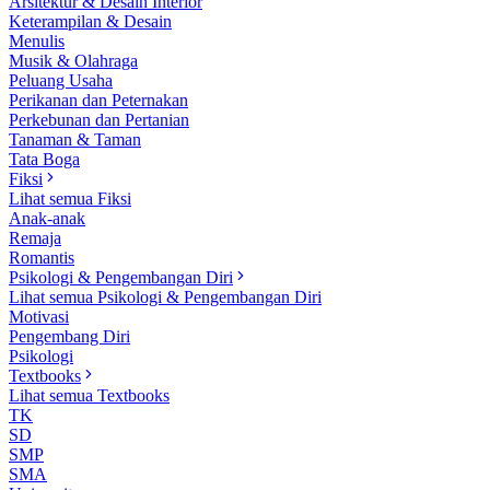
Arsitektur & Desain Interior
Keterampilan & Desain
Menulis
Musik & Olahraga
Peluang Usaha
Perikanan dan Peternakan
Perkebunan dan Pertanian
Tanaman & Taman
Tata Boga
Fiksi
Lihat semua Fiksi
Anak-anak
Remaja
Romantis
Psikologi & Pengembangan Diri
Lihat semua Psikologi & Pengembangan Diri
Motivasi
Pengembang Diri
Psikologi
Textbooks
Lihat semua Textbooks
TK
SD
SMP
SMA