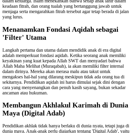
dalam keluarga. Islam menekankan bahwa setiap anak lahir dalam
keadaan fitrah, dan orang tualah yang bertanggung jawab untuk
menjaga serta mengarahkan fitrah tersebut agar tetap berada di jalan
yang lurus.
Menanamkan Fondasi Aqidah sebagai
'Filter' Utama
Langkah pertama dan utama dalam mendidik anak di era digital
adalah memperkuat fondasi aqidah. Ketika seorang anak memiliki
keyakinan yang kuat kepada Allah SWT dan menyadari bahwa
Allah Maha Melihat (Muraqabah), ia akan memiliki filter internal
dalam dirinya. Mereka akan merasa malu atau takut untuk
mengakses hal-hal yang dilarang meskipun tidak ada orang tua di
sekitarnya. Pendidikan aqidah ini harus dimulai sejak dini dengan
cara yang menyenangkan dan penuh kasih sayang, bukan sekadar
ancaman atau hukuman.
Membangun Akhlakul Karimah di Dunia
Maya (Digital Adab)
Pendidikan akhlak tidak hanya berlaku di dunia nyata, tetapi juga di
dunia maya. Anak-anak perlu diajarkan tentang 'Digital Adab', yaitu