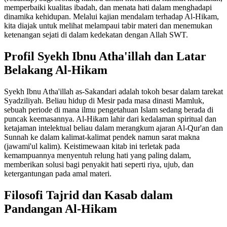
memperbaiki kualitas ibadah, dan menata hati dalam menghadapi
dinamika kehidupan. Melalui kajian mendalam terhadap Al-Hikam,
kita diajak untuk melihat melampaui tabir materi dan menemukan
ketenangan sejati di dalam kedekatan dengan Allah SWT.
Profil Syekh Ibnu Atha'illah dan Latar
Belakang Al-Hikam
Syekh Ibnu Atha'illah as-Sakandari adalah tokoh besar dalam tarekat
Syadziliyah. Beliau hidup di Mesir pada masa dinasti Mamluk,
sebuah periode di mana ilmu pengetahuan Islam sedang berada di
puncak keemasannya. Al-Hikam lahir dari kedalaman spiritual dan
ketajaman intelektual beliau dalam merangkum ajaran Al-Qur'an dan
Sunnah ke dalam kalimat-kalimat pendek namun sarat makna
(jawami'ul kalim). Keistimewaan kitab ini terletak pada
kemampuannya menyentuh relung hati yang paling dalam,
memberikan solusi bagi penyakit hati seperti riya, ujub, dan
ketergantungan pada amal materi.
Filosofi Tajrid dan Kasab dalam
Pandangan Al-Hikam