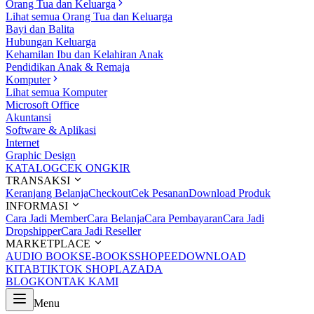
Orang Tua dan Keluarga
Lihat semua Orang Tua dan Keluarga
Bayi dan Balita
Hubungan Keluarga
Kehamilan Ibu dan Kelahiran Anak
Pendidikan Anak & Remaja
Komputer
Lihat semua Komputer
Microsoft Office
Akuntansi
Software & Aplikasi
Internet
Graphic Design
KATALOG
CEK ONGKIR
TRANSAKSI
Keranjang Belanja
Checkout
Cek Pesanan
Download Produk
INFORMASI
Cara Jadi Member
Cara Belanja
Cara Pembayaran
Cara Jadi
Dropshipper
Cara Jadi Reseller
MARKETPLACE
AUDIO BOOKS
E-BOOKS
SHOPEE
DOWNLOAD
KITAB
TIKTOK SHOP
LAZADA
BLOG
KONTAK KAMI
Menu