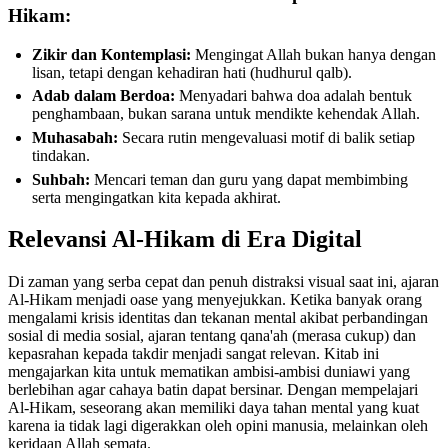
Hikam:
Zikir dan Kontemplasi:
Mengingat Allah bukan hanya dengan
lisan, tetapi dengan kehadiran hati (hudhurul qalb).
Adab dalam Berdoa:
Menyadari bahwa doa adalah bentuk
penghambaan, bukan sarana untuk mendikte kehendak Allah.
Muhasabah:
Secara rutin mengevaluasi motif di balik setiap
tindakan.
Suhbah:
Mencari teman dan guru yang dapat membimbing
serta mengingatkan kita kepada akhirat.
Relevansi Al-Hikam di Era Digital
Di zaman yang serba cepat dan penuh distraksi visual saat ini, ajaran
Al-Hikam menjadi oase yang menyejukkan. Ketika banyak orang
mengalami krisis identitas dan tekanan mental akibat perbandingan
sosial di media sosial, ajaran tentang qana'ah (merasa cukup) dan
kepasrahan kepada takdir menjadi sangat relevan. Kitab ini
mengajarkan kita untuk mematikan ambisi-ambisi duniawi yang
berlebihan agar cahaya batin dapat bersinar. Dengan mempelajari
Al-Hikam, seseorang akan memiliki daya tahan mental yang kuat
karena ia tidak lagi digerakkan oleh opini manusia, melainkan oleh
keridaan Allah semata.