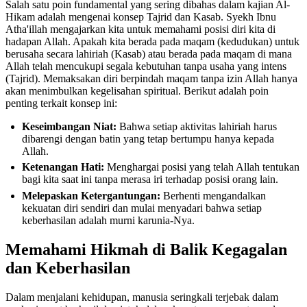
Salah satu poin fundamental yang sering dibahas dalam kajian Al-
Hikam adalah mengenai konsep Tajrid dan Kasab. Syekh Ibnu
Atha'illah mengajarkan kita untuk memahami posisi diri kita di
hadapan Allah. Apakah kita berada pada maqam (kedudukan) untuk
berusaha secara lahiriah (Kasab) atau berada pada maqam di mana
Allah telah mencukupi segala kebutuhan tanpa usaha yang intens
(Tajrid). Memaksakan diri berpindah maqam tanpa izin Allah hanya
akan menimbulkan kegelisahan spiritual. Berikut adalah poin
penting terkait konsep ini:
Keseimbangan Niat:
Bahwa setiap aktivitas lahiriah harus
dibarengi dengan batin yang tetap bertumpu hanya kepada
Allah.
Ketenangan Hati:
Menghargai posisi yang telah Allah tentukan
bagi kita saat ini tanpa merasa iri terhadap posisi orang lain.
Melepaskan Ketergantungan:
Berhenti mengandalkan
kekuatan diri sendiri dan mulai menyadari bahwa setiap
keberhasilan adalah murni karunia-Nya.
Memahami Hikmah di Balik Kegagalan
dan Keberhasilan
Dalam menjalani kehidupan, manusia seringkali terjebak dalam