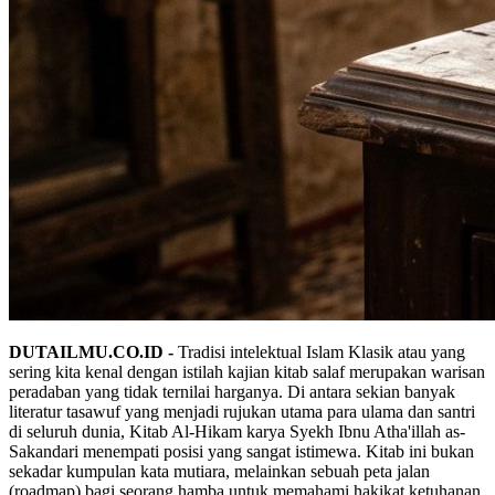
DUTAILMU.CO.ID -
Tradisi intelektual Islam Klasik atau yang
sering kita kenal dengan istilah kajian kitab salaf merupakan warisan
peradaban yang tidak ternilai harganya. Di antara sekian banyak
literatur tasawuf yang menjadi rujukan utama para ulama dan santri
di seluruh dunia, Kitab Al-Hikam karya Syekh Ibnu Atha'illah as-
Sakandari menempati posisi yang sangat istimewa. Kitab ini bukan
sekadar kumpulan kata mutiara, melainkan sebuah peta jalan
(roadmap) bagi seorang hamba untuk memahami hakikat ketuhanan,