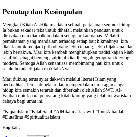
Penutup dan Kesimpulan
Mengkaji Kitab Al-Hikam adalah sebuah perjalanan seumur hidup.
Ia bukan sekadar teks untuk dihafal, melainkan panduan untuk
dirasakan dan diamalkan dalam setiap tarikan napas. Melalui
pemahaman yang mendalam terhadap setiap bait hikmahnya, kita
diajak untuk menjadi pribadi yang lebih tenang, lebih bijaksana, dan
lebih bertakwa. Mari kita kembali menghidupkan tradisi kajian kitab
salaf ini sebagai benteng spiritual kita di tengah gempuran ideologi
modern. Semoga Allah senantiasa membimbing hati kita untuk
selalu berada di jalan ma'rifah-Nya.
Mari dukung terus syiar dakwah melalui literasi Islam yang
berkualitas. Teruslah belajar dan memperdalam ilmu agama agar
hidup kita semakin terarah dan diberkahi oleh Allah SWT. Al-
Fatihah untuk para pengarang kitab kuning yang telah mewariskan
cahaya bagi umat ini.
#KajianIslam #KitabSalaf #AlHikam #Tasawuf #IbnuAthaillah
#DutaIlmu #SpiritualitasIslam
Bagikan: