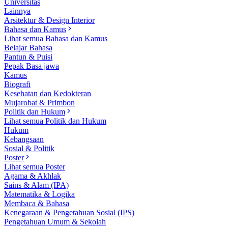
Universitas
Lainnya
Arsitektur & Design Interior
Bahasa dan Kamus
Lihat semua Bahasa dan Kamus
Belajar Bahasa
Pantun & Puisi
Pepak Basa jawa
Kamus
Biografi
Kesehatan dan Kedokteran
Mujarobat & Primbon
Politik dan Hukum
Lihat semua Politik dan Hukum
Hukum
Kebangsaan
Sosial & Politik
Poster
Lihat semua Poster
Agama & Akhlak
Sains & Alam (IPA)
Matematika & Logika
Membaca & Bahasa
Kenegaraan & Pengetahuan Sosial (IPS)
Pengetahuan Umum & Sekolah