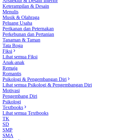
Arsitektur & Desain Interior
Keterampilan & Desain
Menulis
Musik & Olahraga
Peluang Usaha
Perikanan dan Peternakan
Perkebunan dan Pertanian
Tanaman & Taman
Tata Boga
Fiksi
Lihat semua Fiksi
Anak-anak
Remaja
Romantis
Psikologi & Pengembangan Diri
Lihat semua Psikologi & Pengembangan Diri
Motivasi
Pengembang Diri
Psikologi
Textbooks
Lihat semua Textbooks
TK
SD
SMP
SMA