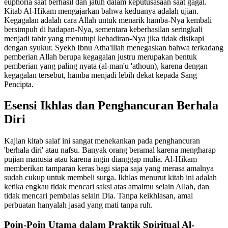
euphoria saat berhasil dan jatuh dalam keputusasaan saat gagal.
Kitab Al-Hikam mengajarkan bahwa keduanya adalah ujian.
Kegagalan adalah cara Allah untuk menarik hamba-Nya kembali
bersimpuh di hadapan-Nya, sementara keberhasilan seringkali
menjadi tabir yang menutupi kehadiran-Nya jika tidak disikapi
dengan syukur. Syekh Ibnu Atha'illah menegaskan bahwa terkadang
pemberian Allah berupa kegagalan justru merupakan bentuk
pemberian yang paling nyata (al-man'u 'athoun), karena dengan
kegagalan tersebut, hamba menjadi lebih dekat kepada Sang
Pencipta.
Esensi Ikhlas dan Penghancuran Berhala
Diri
Kajian kitab salaf ini sangat menekankan pada penghancuran
'berhala diri' atau nafsu. Banyak orang beramal karena mengharap
pujian manusia atau karena ingin dianggap mulia. Al-Hikam
memberikan tamparan keras bagi siapa saja yang merasa amalnya
sudah cukup untuk membeli surga. Ikhlas menurut kitab ini adalah
ketika engkau tidak mencari saksi atas amalmu selain Allah, dan
tidak mencari pembalas selain Dia. Tanpa keikhlasan, amal
perbuatan hanyalah jasad yang mati tanpa ruh.
Poin-Poin Utama dalam Praktik Spiritual Al-