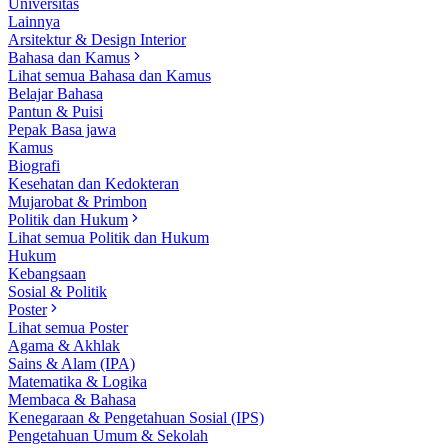
Universitas
Lainnya
Arsitektur & Design Interior
Bahasa dan Kamus
Lihat semua Bahasa dan Kamus
Belajar Bahasa
Pantun & Puisi
Pepak Basa jawa
Kamus
Biografi
Kesehatan dan Kedokteran
Mujarobat & Primbon
Politik dan Hukum
Lihat semua Politik dan Hukum
Hukum
Kebangsaan
Sosial & Politik
Poster
Lihat semua Poster
Agama & Akhlak
Sains & Alam (IPA)
Matematika & Logika
Membaca & Bahasa
Kenegaraan & Pengetahuan Sosial (IPS)
Pengetahuan Umum & Sekolah