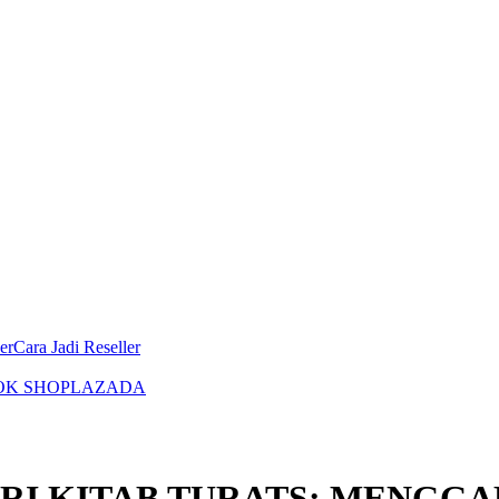
er
Cara Jadi Reseller
OK SHOP
LAZADA
I KITAB TURATS: MENGGA