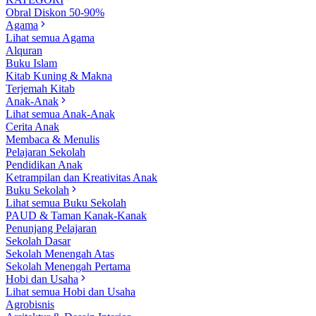
Obral Diskon 50-90%
Agama
Lihat semua Agama
Alquran
Buku Islam
Kitab Kuning & Makna
Terjemah Kitab
Anak-Anak
Lihat semua Anak-Anak
Cerita Anak
Membaca & Menulis
Pelajaran Sekolah
Pendidikan Anak
Ketrampilan dan Kreativitas Anak
Buku Sekolah
Lihat semua Buku Sekolah
PAUD & Taman Kanak-Kanak
Penunjang Pelajaran
Sekolah Dasar
Sekolah Menengah Atas
Sekolah Menengah Pertama
Hobi dan Usaha
Lihat semua Hobi dan Usaha
Agrobisnis