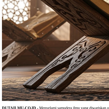
DUTAILMU.CO.ID -
Menyelami samudera ilmu yang diwariskan oleh 