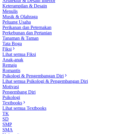
Arsitektur & Desain Interior
Keterampilan & Desain
Menulis
Musik & Olahraga
Peluang Usaha
Perikanan dan Peternakan
Perkebunan dan Pertanian
Tanaman & Taman
Tata Boga
Fiksi
Lihat semua Fiksi
Anak-anak
Remaja
Romantis
Psikologi & Pengembangan Diri
Lihat semua Psikologi & Pengembangan Diri
Motivasi
Pengembang Diri
Psikologi
Textbooks
Lihat semua Textbooks
TK
SD
SMP
SMA