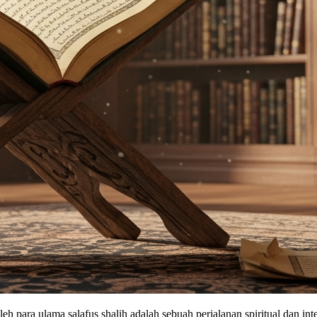
para ulama salafus shalih adalah sebuah perjalanan spiritual dan intel