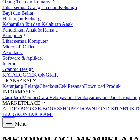
Orang Tua dan Keluarga
Lihat semua Orang Tua dan Keluarga
Bayi dan Balita
Hubungan Keluarga
Kehamilan Ibu dan Kelahiran Anak
Pendidikan Anak & Remaja
Komputer
Lihat semua Komputer
Microsoft Office
Akuntansi
Software & Aplikasi
Internet
Graphic Design
KATALOG
CEK ONGKIR
TRANSAKSI
Keranjang Belanja
Checkout
Cek Pesanan
Download Produk
INFORMASI
Cara Jadi Member
Cara Belanja
Cara Pembayaran
Cara Jadi Dropshipp
MARKETPLACE
AUDIO BOOKS
E-BOOKS
SHOPEE
DOWNLOAD KITAB
TIKT
BLOG
KONTAK KAMI
Menu
METODOLOGI MEMPELAJAR