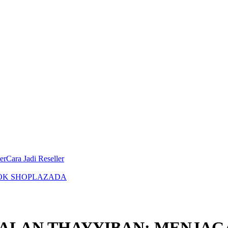
er
Cara Jadi Reseller
OK SHOP
LAZADA
LALAN THAYYIBAN: MENJAG