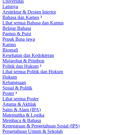
Universitas
Lainnya
Arsitektur & Design Interior
Bahasa dan Kamus
Lihat semua Bahasa dan Kamus
Belajar Bahasa
Pantun & Puisi
Pepak Basa jawa
Kamus
Biografi
Kesehatan dan Kedokteran
Mujarobat & Primbon
Politik dan Hukum
Lihat semua Politik dan Hukum
Hukum
Kebangsaan
Sosial & Politik
Poster
Lihat semua Poster
Agama & Akhlak
Sains & Alam (IPA)
Matematika & Logika
Membaca & Bahasa
Kenegaraan & Pengetahuan Sosial (IPS)
Pengetahuan Umum & Sekolah