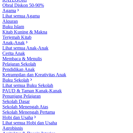
Obral Diskon 50-90%
Agama
Lihat semua Agama
Alquran
Buku Islam
Kitab Kuning & Makna
Terjemah Kitab
Anak-Anak
Lihat semua Anak-Anak
Cerita Anak
Membaca & Menulis
Pelajaran Sekolah
Pendidikan Anak
Ketrampilan dan Kreativitas Anak
Buku Sekolah
Lihat semua Buku Sekolah
PAUD & Taman Kanak-Kanak
Penunjang Pelajaran
Sekolah Dasar
Sekolah Menengah Atas
Sekolah Menengah Pertama
Hobi dan Usaha
Lihat semua Hobi dan Usaha
Agrobisnis