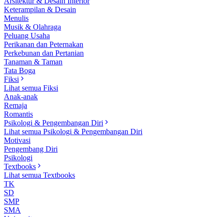
Arsitektur & Desain Interior
Keterampilan & Desain
Menulis
Musik & Olahraga
Peluang Usaha
Perikanan dan Peternakan
Perkebunan dan Pertanian
Tanaman & Taman
Tata Boga
Fiksi
Lihat semua Fiksi
Anak-anak
Remaja
Romantis
Psikologi & Pengembangan Diri
Lihat semua Psikologi & Pengembangan Diri
Motivasi
Pengembang Diri
Psikologi
Textbooks
Lihat semua Textbooks
TK
SD
SMP
SMA