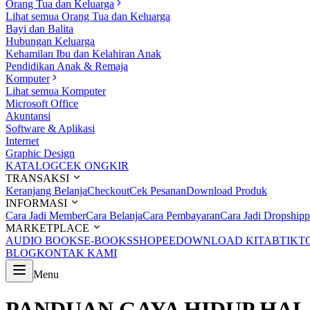
Orang Tua dan Keluarga
Lihat semua Orang Tua dan Keluarga
Bayi dan Balita
Hubungan Keluarga
Kehamilan Ibu dan Kelahiran Anak
Pendidikan Anak & Remaja
Komputer
Lihat semua Komputer
Microsoft Office
Akuntansi
Software & Aplikasi
Internet
Graphic Design
KATALOG
CEK ONGKIR
TRANSAKSI
Keranjang Belanja
Checkout
Cek Pesanan
Download Produk
INFORMASI
Cara Jadi Member
Cara Belanja
Cara Pembayaran
Cara Jadi Dropshipp
MARKETPLACE
AUDIO BOOKS
E-BOOKS
SHOPEE
DOWNLOAD KITAB
TIKT
BLOG
KONTAK KAMI
Menu
PANDUAN GAYA HIDUP HA