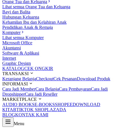
Orang Tua dan Keluarga
Lihat semua Orang Tua dan Keluarga
Bayi dan Balita
Hubungan Keluarga
Kehamilan Ibu dan Kelahiran Anak
Pendidikan Anak & Remaja
Komputer
Lihat semua Komputer
Microsoft Office
Akuntansi
Software & Aplikasi
Internet
Graphic Design
KATALOG
CEK ONGKIR
TRANSAKSI
Keranjang Belanja
Checkout
Cek Pesanan
Download Produk
INFORMASI
Cara Jadi Member
Cara Belanja
Cara Pembayaran
Cara Jadi
Dropshipper
Cara Jadi Reseller
MARKETPLACE
AUDIO BOOKS
E-BOOKS
SHOPEE
DOWNLOAD
KITAB
TIKTOK SHOP
LAZADA
BLOG
KONTAK KAMI
Menu