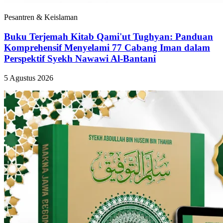
Pesantren & Keislaman
Buku Terjemah Kitab Qami'ut Tughyan: Panduan
Komprehensif Menyelami 77 Cabang Iman dalam
Perspektif Syekh Nawawi Al-Bantani
5 Agustus 2026