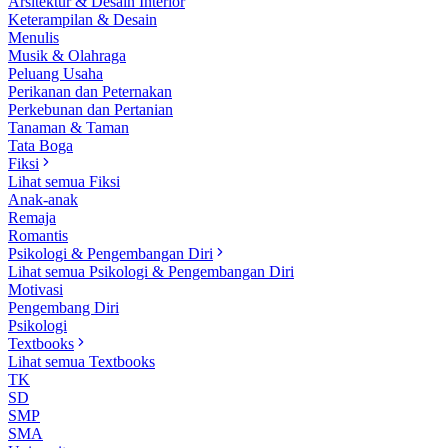
Arsitektur & Desain Interior
Keterampilan & Desain
Menulis
Musik & Olahraga
Peluang Usaha
Perikanan dan Peternakan
Perkebunan dan Pertanian
Tanaman & Taman
Tata Boga
Fiksi
Lihat semua Fiksi
Anak-anak
Remaja
Romantis
Psikologi & Pengembangan Diri
Lihat semua Psikologi & Pengembangan Diri
Motivasi
Pengembang Diri
Psikologi
Textbooks
Lihat semua Textbooks
TK
SD
SMP
SMA