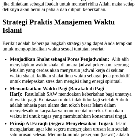
jika diniatkan sebagai ibadah untuk mencari ridha Allah, maka setiap
detiknya akan bernilai pahala dan diliputi keberkahan.
Strategi Praktis Manajemen Waktu
Islami
Berikut adalah beberapa langkah strategi yang dapat Anda terapkan
untuk mengoptimalkan waktu sesuai tuntutan syariat:
Menjadikan Shalat sebagai Poros Penjadwalan:
Alih-alih
menyisipkan waktu shalat di antara jadwal pekerjaan, seorang
Muslim yang cerdas akan menyusun jadwal kerja di sekitar
waktu shalat. Jadikan shalat lima waktu sebagai jeda produktif
untuk melepaskan stres dan mengisi ulang energi spiritual.
Memanfaatkan Waktu Pagi (Barakah di Pagi
Hari):
Rasulullah SAW mendoakan keberkahan bagi umatnya
di waktu pagi. Kebiasaan untuk tidak tidur lagi setelah Subuh
adalah rahasia para ulama dan tokoh besar Islam dalam
menyelesaikan karya-karya monumental mereka. Gunakan
waktu ini untuk tugas yang membutuhkan konsentrasi tinggi.
Prinsip Al-Faraqh (Segera Menyelesaikan Tugas):
Islam
mengajarkan agar kita segera mengerjakan urusan lain setelah
satu urusan selesai. Menunda-nunda pekerjaan (taswif) adalah