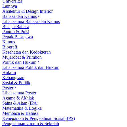
Universitas
Lainnya
Arsitektur & Design Interior
Bahasa dan Kamus
Lihat semua Bahasa dan Kamus
Belajar Bahasa
Pantun & Puisi
Pepak Basa jawa
Kamus
Biografi
Kesehatan dan Kedokteran
Mujarobat & Primbon
Politik dan Hukum
Lihat semua Politik dan Hukum
Hukum
Kebangsaan
Sosial & Politik
Poster
Lihat semua Poster
Agama & Akhlak
Sains & Alam (IPA)
Matematika & Logika
Membaca & Bahasa
Kenegaraan & Pengetahuan Sosial (IPS)
Pengetahuan Umum & Sekolah