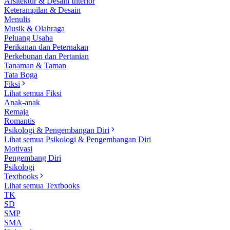
Arsitektur & Desain Interior
Keterampilan & Desain
Menulis
Musik & Olahraga
Peluang Usaha
Perikanan dan Peternakan
Perkebunan dan Pertanian
Tanaman & Taman
Tata Boga
Fiksi
Lihat semua Fiksi
Anak-anak
Remaja
Romantis
Psikologi & Pengembangan Diri
Lihat semua Psikologi & Pengembangan Diri
Motivasi
Pengembang Diri
Psikologi
Textbooks
Lihat semua Textbooks
TK
SD
SMP
SMA