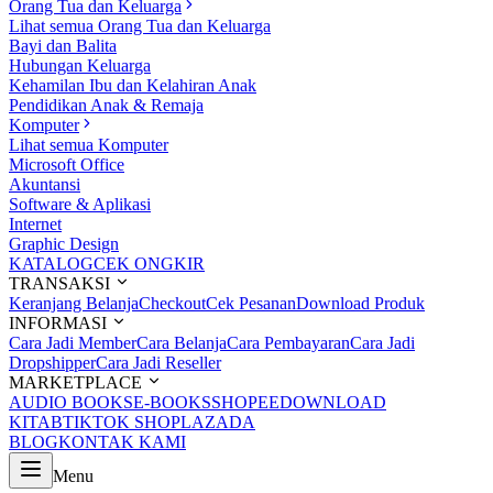
Orang Tua dan Keluarga
Lihat semua Orang Tua dan Keluarga
Bayi dan Balita
Hubungan Keluarga
Kehamilan Ibu dan Kelahiran Anak
Pendidikan Anak & Remaja
Komputer
Lihat semua Komputer
Microsoft Office
Akuntansi
Software & Aplikasi
Internet
Graphic Design
KATALOG
CEK ONGKIR
TRANSAKSI
Keranjang Belanja
Checkout
Cek Pesanan
Download Produk
INFORMASI
Cara Jadi Member
Cara Belanja
Cara Pembayaran
Cara Jadi
Dropshipper
Cara Jadi Reseller
MARKETPLACE
AUDIO BOOKS
E-BOOKS
SHOPEE
DOWNLOAD
KITAB
TIKTOK SHOP
LAZADA
BLOG
KONTAK KAMI
Menu