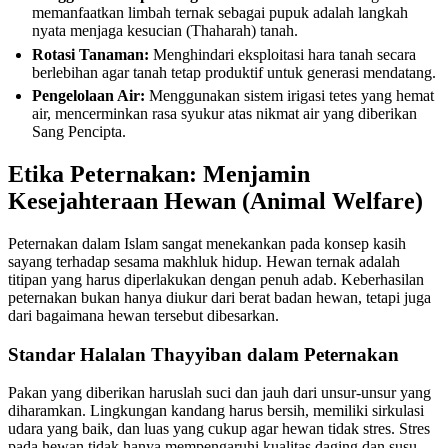
memanfaatkan limbah ternak sebagai pupuk adalah langkah
nyata menjaga kesucian (Thaharah) tanah.
Rotasi Tanaman:
Menghindari eksploitasi hara tanah secara
berlebihan agar tanah tetap produktif untuk generasi mendatang.
Pengelolaan Air:
Menggunakan sistem irigasi tetes yang hemat
air, mencerminkan rasa syukur atas nikmat air yang diberikan
Sang Pencipta.
Etika Peternakan: Menjamin
Kesejahteraan Hewan (Animal Welfare)
Peternakan dalam Islam sangat menekankan pada konsep kasih
sayang terhadap sesama makhluk hidup. Hewan ternak adalah
titipan yang harus diperlakukan dengan penuh adab. Keberhasilan
peternakan bukan hanya diukur dari berat badan hewan, tetapi juga
dari bagaimana hewan tersebut dibesarkan.
Standar Halalan Thayyiban dalam Peternakan
Pakan yang diberikan haruslah suci dan jauh dari unsur-unsur yang
diharamkan. Lingkungan kandang harus bersih, memiliki sirkulasi
udara yang baik, dan luas yang cukup agar hewan tidak stres. Stres
pada hewan tidak hanya mempengaruhi kualitas daging dan susu,