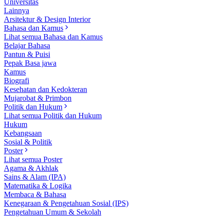
Universitas
Lainnya
Arsitektur & Design Interior
Bahasa dan Kamus
Lihat semua Bahasa dan Kamus
Belajar Bahasa
Pantun & Puisi
Pepak Basa jawa
Kamus
Biografi
Kesehatan dan Kedokteran
Mujarobat & Primbon
Politik dan Hukum
Lihat semua Politik dan Hukum
Hukum
Kebangsaan
Sosial & Politik
Poster
Lihat semua Poster
Agama & Akhlak
Sains & Alam (IPA)
Matematika & Logika
Membaca & Bahasa
Kenegaraan & Pengetahuan Sosial (IPS)
Pengetahuan Umum & Sekolah