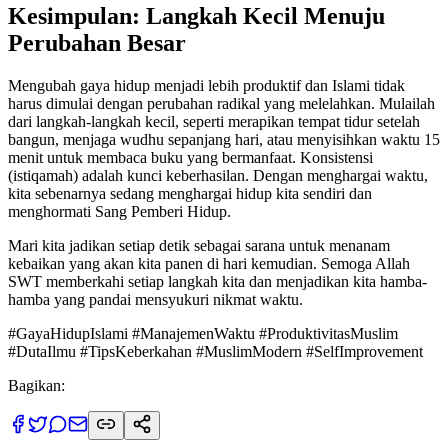
Kesimpulan: Langkah Kecil Menuju
Perubahan Besar
Mengubah gaya hidup menjadi lebih produktif dan Islami tidak
harus dimulai dengan perubahan radikal yang melelahkan. Mulailah
dari langkah-langkah kecil, seperti merapikan tempat tidur setelah
bangun, menjaga wudhu sepanjang hari, atau menyisihkan waktu 15
menit untuk membaca buku yang bermanfaat. Konsistensi
(istiqamah) adalah kunci keberhasilan. Dengan menghargai waktu,
kita sebenarnya sedang menghargai hidup kita sendiri dan
menghormati Sang Pemberi Hidup.
Mari kita jadikan setiap detik sebagai sarana untuk menanam
kebaikan yang akan kita panen di hari kemudian. Semoga Allah
SWT memberkahi setiap langkah kita dan menjadikan kita hamba-
hamba yang pandai mensyukuri nikmat waktu.
#GayaHidupIslami #ManajemenWaktu #ProduktivitasMuslim
#DutaIlmu #TipsKeberkahan #MuslimModern #SelfImprovement
Bagikan: