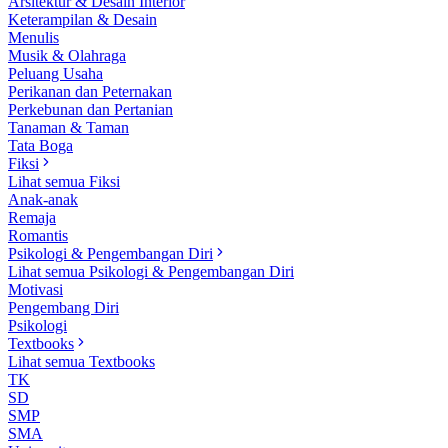
Arsitektur & Desain Interior
Keterampilan & Desain
Menulis
Musik & Olahraga
Peluang Usaha
Perikanan dan Peternakan
Perkebunan dan Pertanian
Tanaman & Taman
Tata Boga
Fiksi
Lihat semua Fiksi
Anak-anak
Remaja
Romantis
Psikologi & Pengembangan Diri
Lihat semua Psikologi & Pengembangan Diri
Motivasi
Pengembang Diri
Psikologi
Textbooks
Lihat semua Textbooks
TK
SD
SMP
SMA