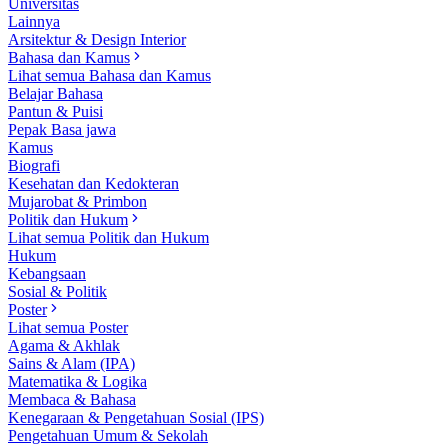
Universitas
Lainnya
Arsitektur & Design Interior
Bahasa dan Kamus
Lihat semua Bahasa dan Kamus
Belajar Bahasa
Pantun & Puisi
Pepak Basa jawa
Kamus
Biografi
Kesehatan dan Kedokteran
Mujarobat & Primbon
Politik dan Hukum
Lihat semua Politik dan Hukum
Hukum
Kebangsaan
Sosial & Politik
Poster
Lihat semua Poster
Agama & Akhlak
Sains & Alam (IPA)
Matematika & Logika
Membaca & Bahasa
Kenegaraan & Pengetahuan Sosial (IPS)
Pengetahuan Umum & Sekolah