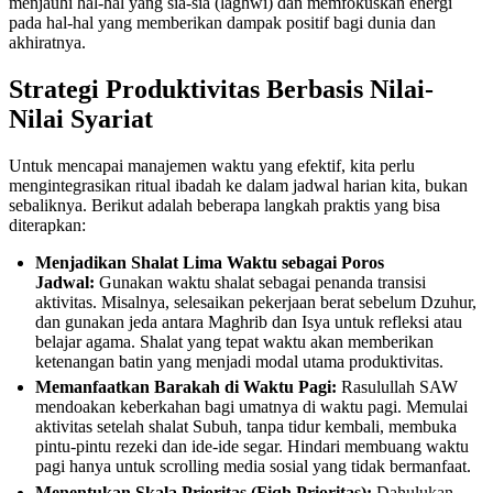
menjauhi hal-hal yang sia-sia (laghwi) dan memfokuskan energi
pada hal-hal yang memberikan dampak positif bagi dunia dan
akhiratnya.
Strategi Produktivitas Berbasis Nilai-
Nilai Syariat
Untuk mencapai manajemen waktu yang efektif, kita perlu
mengintegrasikan ritual ibadah ke dalam jadwal harian kita, bukan
sebaliknya. Berikut adalah beberapa langkah praktis yang bisa
diterapkan:
Menjadikan Shalat Lima Waktu sebagai Poros
Jadwal:
Gunakan waktu shalat sebagai penanda transisi
aktivitas. Misalnya, selesaikan pekerjaan berat sebelum Dzuhur,
dan gunakan jeda antara Maghrib dan Isya untuk refleksi atau
belajar agama. Shalat yang tepat waktu akan memberikan
ketenangan batin yang menjadi modal utama produktivitas.
Memanfaatkan Barakah di Waktu Pagi:
Rasulullah SAW
mendoakan keberkahan bagi umatnya di waktu pagi. Memulai
aktivitas setelah shalat Subuh, tanpa tidur kembali, membuka
pintu-pintu rezeki dan ide-ide segar. Hindari membuang waktu
pagi hanya untuk scrolling media sosial yang tidak bermanfaat.
Menentukan Skala Prioritas (Fiqh Prioritas):
Dahulukan