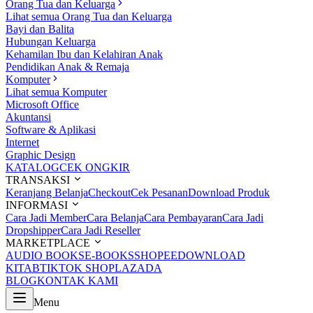
Orang Tua dan Keluarga
Lihat semua Orang Tua dan Keluarga
Bayi dan Balita
Hubungan Keluarga
Kehamilan Ibu dan Kelahiran Anak
Pendidikan Anak & Remaja
Komputer
Lihat semua Komputer
Microsoft Office
Akuntansi
Software & Aplikasi
Internet
Graphic Design
KATALOG
CEK ONGKIR
TRANSAKSI
Keranjang Belanja
Checkout
Cek Pesanan
Download Produk
INFORMASI
Cara Jadi Member
Cara Belanja
Cara Pembayaran
Cara Jadi
Dropshipper
Cara Jadi Reseller
MARKETPLACE
AUDIO BOOKS
E-BOOKS
SHOPEE
DOWNLOAD
KITAB
TIKTOK SHOP
LAZADA
BLOG
KONTAK KAMI
Menu