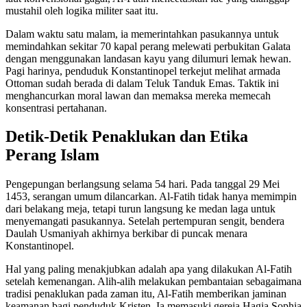
mustahil oleh logika militer saat itu.
Dalam waktu satu malam, ia memerintahkan pasukannya untuk
memindahkan sekitar 70 kapal perang melewati perbukitan Galata
dengan menggunakan landasan kayu yang dilumuri lemak hewan.
Pagi harinya, penduduk Konstantinopel terkejut melihat armada
Ottoman sudah berada di dalam Teluk Tanduk Emas. Taktik ini
menghancurkan moral lawan dan memaksa mereka memecah
konsentrasi pertahanan.
Detik-Detik Penaklukan dan Etika
Perang Islam
Pengepungan berlangsung selama 54 hari. Pada tanggal 29 Mei
1453, serangan umum dilancarkan. Al-Fatih tidak hanya memimpin
dari belakang meja, tetapi turun langsung ke medan laga untuk
menyemangati pasukannya. Setelah pertempuran sengit, bendera
Daulah Usmaniyah akhirnya berkibar di puncak menara
Konstantinopel.
Hal yang paling menakjubkan adalah apa yang dilakukan Al-Fatih
setelah kemenangan. Alih-alih melakukan pembantaian sebagaimana
tradisi penaklukan pada zaman itu, Al-Fatih memberikan jaminan
keamanan bagi penduduk Kristen. Ia memasuki gereja Hagia Sophia