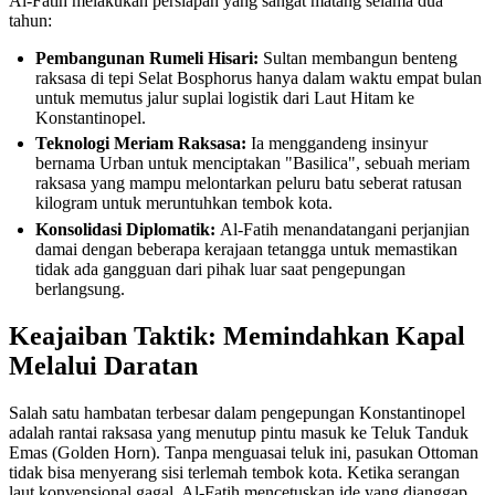
Al-Fatih melakukan persiapan yang sangat matang selama dua
tahun:
Pembangunan Rumeli Hisari:
Sultan membangun benteng
raksasa di tepi Selat Bosphorus hanya dalam waktu empat bulan
untuk memutus jalur suplai logistik dari Laut Hitam ke
Konstantinopel.
Teknologi Meriam Raksasa:
Ia menggandeng insinyur
bernama Urban untuk menciptakan "Basilica", sebuah meriam
raksasa yang mampu melontarkan peluru batu seberat ratusan
kilogram untuk meruntuhkan tembok kota.
Konsolidasi Diplomatik:
Al-Fatih menandatangani perjanjian
damai dengan beberapa kerajaan tetangga untuk memastikan
tidak ada gangguan dari pihak luar saat pengepungan
berlangsung.
Keajaiban Taktik: Memindahkan Kapal
Melalui Daratan
Salah satu hambatan terbesar dalam pengepungan Konstantinopel
adalah rantai raksasa yang menutup pintu masuk ke Teluk Tanduk
Emas (Golden Horn). Tanpa menguasai teluk ini, pasukan Ottoman
tidak bisa menyerang sisi terlemah tembok kota. Ketika serangan
laut konvensional gagal, Al-Fatih mencetuskan ide yang dianggap