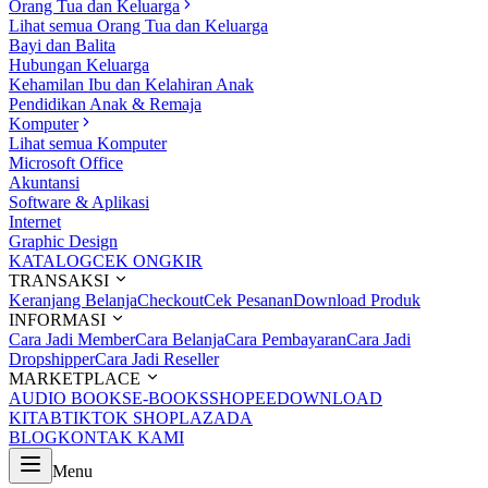
Orang Tua dan Keluarga
Lihat semua Orang Tua dan Keluarga
Bayi dan Balita
Hubungan Keluarga
Kehamilan Ibu dan Kelahiran Anak
Pendidikan Anak & Remaja
Komputer
Lihat semua Komputer
Microsoft Office
Akuntansi
Software & Aplikasi
Internet
Graphic Design
KATALOG
CEK ONGKIR
TRANSAKSI
Keranjang Belanja
Checkout
Cek Pesanan
Download Produk
INFORMASI
Cara Jadi Member
Cara Belanja
Cara Pembayaran
Cara Jadi
Dropshipper
Cara Jadi Reseller
MARKETPLACE
AUDIO BOOKS
E-BOOKS
SHOPEE
DOWNLOAD
KITAB
TIKTOK SHOP
LAZADA
BLOG
KONTAK KAMI
Menu