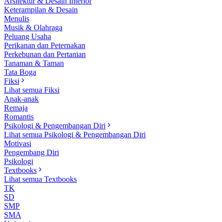
Arsitektur & Desain Interior
Keterampilan & Desain
Menulis
Musik & Olahraga
Peluang Usaha
Perikanan dan Peternakan
Perkebunan dan Pertanian
Tanaman & Taman
Tata Boga
Fiksi
Lihat semua Fiksi
Anak-anak
Remaja
Romantis
Psikologi & Pengembangan Diri
Lihat semua Psikologi & Pengembangan Diri
Motivasi
Pengembang Diri
Psikologi
Textbooks
Lihat semua Textbooks
TK
SD
SMP
SMA