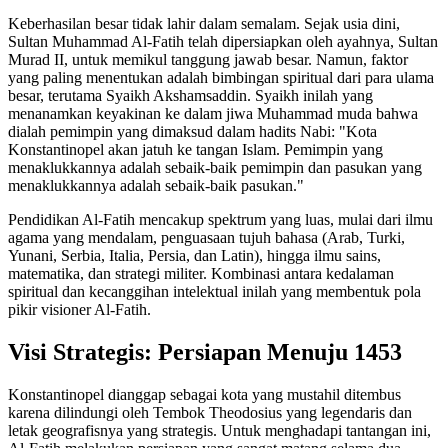
Keberhasilan besar tidak lahir dalam semalam. Sejak usia dini,
Sultan Muhammad Al-Fatih telah dipersiapkan oleh ayahnya, Sultan
Murad II, untuk memikul tanggung jawab besar. Namun, faktor
yang paling menentukan adalah bimbingan spiritual dari para ulama
besar, terutama Syaikh Akshamsaddin. Syaikh inilah yang
menanamkan keyakinan ke dalam jiwa Muhammad muda bahwa
dialah pemimpin yang dimaksud dalam hadits Nabi: "Kota
Konstantinopel akan jatuh ke tangan Islam. Pemimpin yang
menaklukkannya adalah sebaik-baik pemimpin dan pasukan yang
menaklukkannya adalah sebaik-baik pasukan."
Pendidikan Al-Fatih mencakup spektrum yang luas, mulai dari ilmu
agama yang mendalam, penguasaan tujuh bahasa (Arab, Turki,
Yunani, Serbia, Italia, Persia, dan Latin), hingga ilmu sains,
matematika, dan strategi militer. Kombinasi antara kedalaman
spiritual dan kecanggihan intelektual inilah yang membentuk pola
pikir visioner Al-Fatih.
Visi Strategis: Persiapan Menuju 1453
Konstantinopel dianggap sebagai kota yang mustahil ditembus
karena dilindungi oleh Tembok Theodosius yang legendaris dan
letak geografisnya yang strategis. Untuk menghadapi tantangan ini,