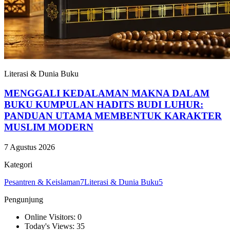
Literasi & Dunia Buku
MENGGALI KEDALAMAN MAKNA DALAM
BUKU KUMPULAN HADITS BUDI LUHUR:
PANDUAN UTAMA MEMBENTUK KARAKTER
MUSLIM MODERN
7 Agustus 2026
Kategori
Pesantren & Keislaman
7
Literasi & Dunia Buku
5
Pengunjung
Online Visitors: 0
Today's Views: 35