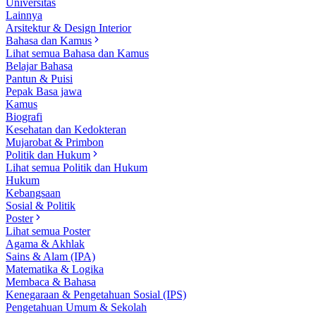
Universitas
Lainnya
Arsitektur & Design Interior
Bahasa dan Kamus
Lihat semua Bahasa dan Kamus
Belajar Bahasa
Pantun & Puisi
Pepak Basa jawa
Kamus
Biografi
Kesehatan dan Kedokteran
Mujarobat & Primbon
Politik dan Hukum
Lihat semua Politik dan Hukum
Hukum
Kebangsaan
Sosial & Politik
Poster
Lihat semua Poster
Agama & Akhlak
Sains & Alam (IPA)
Matematika & Logika
Membaca & Bahasa
Kenegaraan & Pengetahuan Sosial (IPS)
Pengetahuan Umum & Sekolah