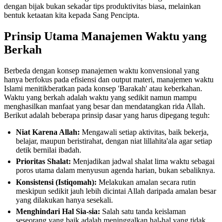
dengan bijak bukan sekadar tips produktivitas biasa, melainkan
bentuk ketaatan kita kepada Sang Pencipta.
Prinsip Utama Manajemen Waktu yang
Berkah
Berbeda dengan konsep manajemen waktu konvensional yang
hanya berfokus pada efisiensi dan output materi, manajemen waktu
Islami menitikberatkan pada konsep 'Barakah' atau keberkahan.
Waktu yang berkah adalah waktu yang sedikit namun mampu
menghasilkan manfaat yang besar dan mendatangkan rida Allah.
Berikut adalah beberapa prinsip dasar yang harus dipegang teguh:
Niat Karena Allah:
Mengawali setiap aktivitas, baik bekerja,
belajar, maupun beristirahat, dengan niat lillahita'ala agar setiap
detik bernilai ibadah.
Prioritas Shalat:
Menjadikan jadwal shalat lima waktu sebagai
poros utama dalam menyusun agenda harian, bukan sebaliknya.
Konsistensi (Istiqomah):
Melakukan amalan secara rutin
meskipun sedikit jauh lebih dicintai Allah daripada amalan besar
yang dilakukan hanya sesekali.
Menghindari Hal Sia-sia:
Salah satu tanda keislaman
seseorang yang baik adalah meninggalkan hal-hal yang tidak