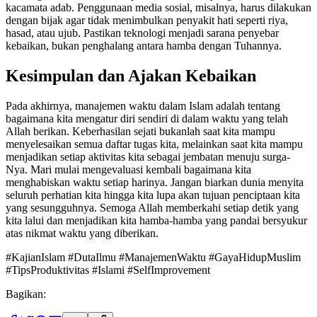
kacamata adab. Penggunaan media sosial, misalnya, harus dilakukan
dengan bijak agar tidak menimbulkan penyakit hati seperti riya,
hasad, atau ujub. Pastikan teknologi menjadi sarana penyebar
kebaikan, bukan penghalang antara hamba dengan Tuhannya.
Kesimpulan dan Ajakan Kebaikan
Pada akhirnya, manajemen waktu dalam Islam adalah tentang
bagaimana kita mengatur diri sendiri di dalam waktu yang telah
Allah berikan. Keberhasilan sejati bukanlah saat kita mampu
menyelesaikan semua daftar tugas kita, melainkan saat kita mampu
menjadikan setiap aktivitas kita sebagai jembatan menuju surga-
Nya. Mari mulai mengevaluasi kembali bagaimana kita
menghabiskan waktu setiap harinya. Jangan biarkan dunia menyita
seluruh perhatian kita hingga kita lupa akan tujuan penciptaan kita
yang sesungguhnya. Semoga Allah memberkahi setiap detik yang
kita lalui dan menjadikan kita hamba-hamba yang pandai bersyukur
atas nikmat waktu yang diberikan.
#KajianIslam #DutaIlmu #ManajemenWaktu #GayaHidupMuslim
#TipsProduktivitas #Islami #SelfImprovement
Bagikan: