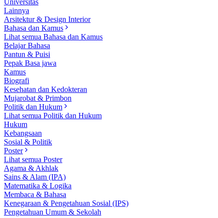
Universitas
Lainnya
Arsitektur & Design Interior
Bahasa dan Kamus
Lihat semua Bahasa dan Kamus
Belajar Bahasa
Pantun & Puisi
Pepak Basa jawa
Kamus
Biografi
Kesehatan dan Kedokteran
Mujarobat & Primbon
Politik dan Hukum
Lihat semua Politik dan Hukum
Hukum
Kebangsaan
Sosial & Politik
Poster
Lihat semua Poster
Agama & Akhlak
Sains & Alam (IPA)
Matematika & Logika
Membaca & Bahasa
Kenegaraan & Pengetahuan Sosial (IPS)
Pengetahuan Umum & Sekolah