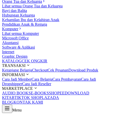
Orang Tua dan Keluarga
Lihat semua Orang Tua dan Keluarga
Bayi dan Balita
Hubungan Keluarga
Kehamilan Ibu dan Kelahiran Anak
Pendidikan Anak & Remaja
Komputer
Lihat semua Komputer
Microsoft Office
Akuntansi
Software & Aplikasi
Internet
Graphic Design
KATALOG
CEK ONGKIR
TRANSAKSI
Keranjang Belanja
Checkout
Cek Pesanan
Download Produk
INFORMASI
Cara Jadi Member
Cara Belanja
Cara Pembayaran
Cara Jadi
Dropshipper
Cara Jadi Reseller
MARKETPLACE
AUDIO BOOKS
E-BOOKS
SHOPEE
DOWNLOAD
KITAB
TIKTOK SHOP
LAZADA
BLOG
KONTAK KAMI
Menu