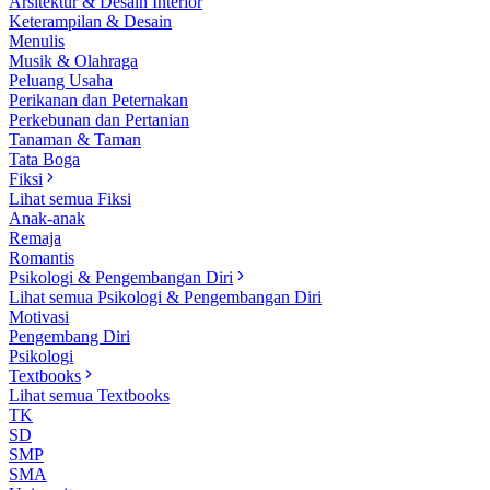
Arsitektur & Desain Interior
Keterampilan & Desain
Menulis
Musik & Olahraga
Peluang Usaha
Perikanan dan Peternakan
Perkebunan dan Pertanian
Tanaman & Taman
Tata Boga
Fiksi
Lihat semua Fiksi
Anak-anak
Remaja
Romantis
Psikologi & Pengembangan Diri
Lihat semua Psikologi & Pengembangan Diri
Motivasi
Pengembang Diri
Psikologi
Textbooks
Lihat semua Textbooks
TK
SD
SMP
SMA