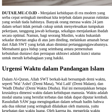
DUTAILMU.CO.ID -
Menjalani kehidupan di era modern yang
serba cepat seringkali membuat kita terjebak dalam pusaran rutinitas
yang seolah tiada habisnya. Banyak orang merasa waktu 24 jam
dalam sehari tidak pernah cukup untuk menyelesaikan tumpukan
pekerjaan, tanggung jawab keluarga, sekaligus menjalankan ibadah
secara optimal. Namun, bagi seorang Muslim, waktu bukanlah
sekadar deretan angka di atas jam dinding, melainkan amanah besar
dari Allah SWT yang kelak akan dimintai pertanggungjawabannya.
Memahami gaya hidup yang seimbang antara pemenuhan
kebutuhan duniawi dan persiapan ukhrawi adalah kunci utama
untuk meraih kebahagiaan yang hakiki.
Urgensi Waktu dalam Pandangan Islam
Dalam Al-Quran, Allah SWT berkali-kali bersumpah demi waktu,
seperti 'Wal 'Ashri' (Demi Masa), 'Wal Laili' (Demi Malam), dan
'Wadh Dhuha' (Demi Waktu Dhuha). Hal ini menunjukkan betapa
krusialnya dimensi waktu dalam kehidupan manusia. Waktu adalah
modal utama yang bersifat terbatas dan tidak dapat diputar kembali.
Rasulullah SAW juga mengingatkan dalam sebuah hadits bahwa
ada dua nikmat yang seringkali dilalaikan oleh manusia, yaitu
kesehatan dan waktu luang. Oleh karena itu, mengelola waktu