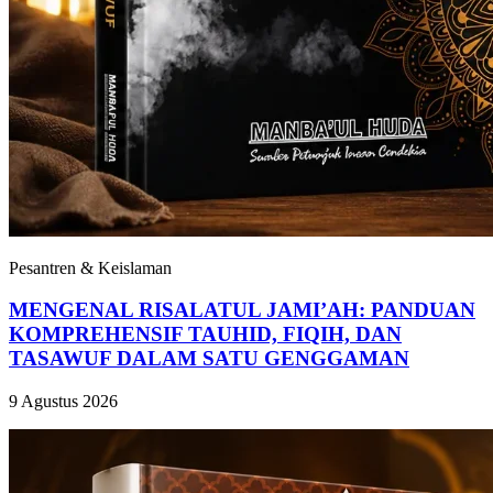
Pesantren & Keislaman
MENGENAL RISALATUL JAMI’AH: PANDUAN
KOMPREHENSIF TAUHID, FIQIH, DAN
TASAWUF DALAM SATU GENGGAMAN
9 Agustus 2026