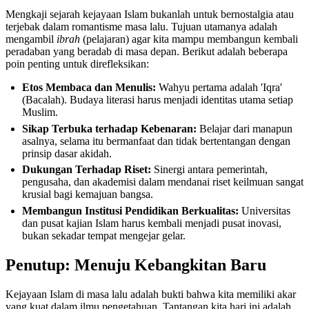
Mengkaji sejarah kejayaan Islam bukanlah untuk bernostalgia atau
terjebak dalam romantisme masa lalu. Tujuan utamanya adalah
mengambil
ibrah
(pelajaran) agar kita mampu membangun kembali
peradaban yang beradab di masa depan. Berikut adalah beberapa
poin penting untuk direfleksikan:
Etos Membaca dan Menulis:
Wahyu pertama adalah 'Iqra'
(Bacalah). Budaya literasi harus menjadi identitas utama setiap
Muslim.
Sikap Terbuka terhadap Kebenaran:
Belajar dari manapun
asalnya, selama itu bermanfaat dan tidak bertentangan dengan
prinsip dasar akidah.
Dukungan Terhadap Riset:
Sinergi antara pemerintah,
pengusaha, dan akademisi dalam mendanai riset keilmuan sangat
krusial bagi kemajuan bangsa.
Membangun Institusi Pendidikan Berkualitas:
Universitas
dan pusat kajian Islam harus kembali menjadi pusat inovasi,
bukan sekadar tempat mengejar gelar.
Penutup: Menuju Kebangkitan Baru
Kejayaan Islam di masa lalu adalah bukti bahwa kita memiliki akar
yang kuat dalam ilmu pengetahuan. Tantangan kita hari ini adalah