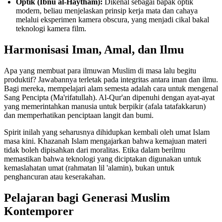
Optik (Ibnu al-Haytham):
Dikenal sebagai bapak optik
modern, beliau menjelaskan prinsip kerja mata dan cahaya
melalui eksperimen kamera obscura, yang menjadi cikal bakal
teknologi kamera film.
Harmonisasi Iman, Amal, dan Ilmu
Apa yang membuat para ilmuwan Muslim di masa lalu begitu
produktif? Jawabannya terletak pada integritas antara iman dan ilmu.
Bagi mereka, mempelajari alam semesta adalah cara untuk mengenal
Sang Pencipta (Ma'rifatullah). Al-Qur'an dipenuhi dengan ayat-ayat
yang memerintahkan manusia untuk berpikir (afala tatafakkarun)
dan memperhatikan penciptaan langit dan bumi.
Spirit inilah yang seharusnya dihidupkan kembali oleh umat Islam
masa kini. Khazanah Islam mengajarkan bahwa kemajuan materi
tidak boleh dipisahkan dari moralitas. Etika dalam berilmu
memastikan bahwa teknologi yang diciptakan digunakan untuk
kemaslahatan umat (rahmatan lil 'alamin), bukan untuk
penghancuran atau keserakahan.
Pelajaran bagi Generasi Muslim
Kontemporer