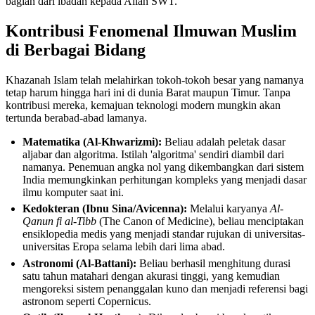
bagian dari ibadah kepada Allah SWT.
Kontribusi Fenomenal Ilmuwan Muslim
di Berbagai Bidang
Khazanah Islam telah melahirkan tokoh-tokoh besar yang namanya
tetap harum hingga hari ini di dunia Barat maupun Timur. Tanpa
kontribusi mereka, kemajuan teknologi modern mungkin akan
tertunda berabad-abad lamanya.
Matematika (Al-Khwarizmi):
Beliau adalah peletak dasar
aljabar dan algoritma. Istilah 'algoritma' sendiri diambil dari
namanya. Penemuan angka nol yang dikembangkan dari sistem
India memungkinkan perhitungan kompleks yang menjadi dasar
ilmu komputer saat ini.
Kedokteran (Ibnu Sina/Avicenna):
Melalui karyanya
Al-
Qanun fi al-Tibb
(The Canon of Medicine), beliau menciptakan
ensiklopedia medis yang menjadi standar rujukan di universitas-
universitas Eropa selama lebih dari lima abad.
Astronomi (Al-Battani):
Beliau berhasil menghitung durasi
satu tahun matahari dengan akurasi tinggi, yang kemudian
mengoreksi sistem penanggalan kuno dan menjadi referensi bagi
astronom seperti Copernicus.