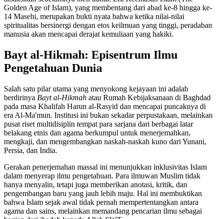
Golden Age of Islam), yang membentang dari abad ke-8 hingga ke-
14 Masehi, merupakan bukti nyata bahwa ketika nilai-nilai
spiritualitas bersinergi dengan etos keilmuan yang tinggi, peradaban
manusia akan mencapai derajat kemuliaan yang hakiki.
Bayt al-Hikmah: Episentrum Ilmu
Pengetahuan Dunia
Salah satu pilar utama yang menyokong kejayaan ini adalah
berdirinya
Bayt al-Hikmah
atau Rumah Kebijaksanaan di Baghdad
pada masa Khalifah Harun al-Rasyid dan mencapai puncaknya di
era Al-Ma'mun. Institusi ini bukan sekadar perpustakaan, melainkan
pusat riset multidisiplin tempat para sarjana dari berbagai latar
belakang etnis dan agama berkumpul untuk menerjemahkan,
mengkaji, dan mengembangkan naskah-naskah kuno dari Yunani,
Persia, dan India.
Gerakan penerjemahan massal ini menunjukkan inklusivitas Islam
dalam menyerap ilmu pengetahuan. Para ilmuwan Muslim tidak
hanya menyalin, tetapi juga memberikan anotasi, kritik, dan
pengembangan baru yang jauh lebih maju. Hal ini membuktikan
bahwa Islam sejak awal tidak pernah mempertentangkan antara
agama dan sains, melainkan memandang pencarian ilmu sebagai