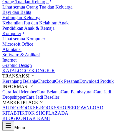
Orang Tua dan Keluarga
Lihat semua Orang Tua dan Keluarga
Bayi dan Balita
Hubungan Keluarga
Kehamilan Ibu dan Kelahiran Anak
Pendidikan Anak & Remaja
Komputer
Lihat semua Komputer
Microsoft Office
Akuntansi
Software & Aplikasi
Internet
Graphic Design
KATALOG
CEK ONGKIR
TRANSAKSI
Keranjang Belanja
Checkout
Cek Pesanan
Download Produk
INFORMASI
Cara Jadi Member
Cara Belanja
Cara Pembayaran
Cara Jadi
Dropshipper
Cara Jadi Reseller
MARKETPLACE
AUDIO BOOKS
E-BOOKS
SHOPEE
DOWNLOAD
KITAB
TIKTOK SHOP
LAZADA
BLOG
KONTAK KAMI
Menu