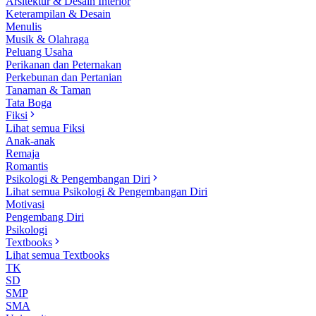
Arsitektur & Desain Interior
Keterampilan & Desain
Menulis
Musik & Olahraga
Peluang Usaha
Perikanan dan Peternakan
Perkebunan dan Pertanian
Tanaman & Taman
Tata Boga
Fiksi
Lihat semua Fiksi
Anak-anak
Remaja
Romantis
Psikologi & Pengembangan Diri
Lihat semua Psikologi & Pengembangan Diri
Motivasi
Pengembang Diri
Psikologi
Textbooks
Lihat semua Textbooks
TK
SD
SMP
SMA