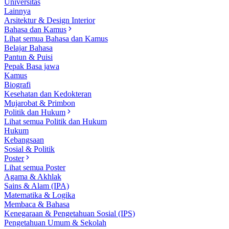
Universitas
Lainnya
Arsitektur & Design Interior
Bahasa dan Kamus
Lihat semua Bahasa dan Kamus
Belajar Bahasa
Pantun & Puisi
Pepak Basa jawa
Kamus
Biografi
Kesehatan dan Kedokteran
Mujarobat & Primbon
Politik dan Hukum
Lihat semua Politik dan Hukum
Hukum
Kebangsaan
Sosial & Politik
Poster
Lihat semua Poster
Agama & Akhlak
Sains & Alam (IPA)
Matematika & Logika
Membaca & Bahasa
Kenegaraan & Pengetahuan Sosial (IPS)
Pengetahuan Umum & Sekolah