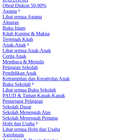
Obral Diskon 50-90%
Agama
Lihat semua Agama
Alquran
Buku Islam
Kitab Kuning & Makna
Terjemah Kitab
Anak-Anak
Lihat semua Anak-Anak
Cerita Anak
Membaca & Menulis
Pelajaran Sekolah
Pendidikan Anak
Ketrampilan dan Kreativitas Anak
Buku Sekolah
Lihat semua Buku Sekolah
PAUD & Taman Kanak-Kanak
Penunjang Pelajaran
Sekolah Dasar
Sekolah Menengah Atas
Sekolah Menengah Pertama
Hobi dan Usaha
Lihat semua Hobi dan Usaha
Agrobisnis