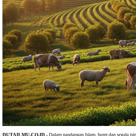
DUTAILMU.CO.ID -
Dalam pandangan Islam, bumi dan segala isin