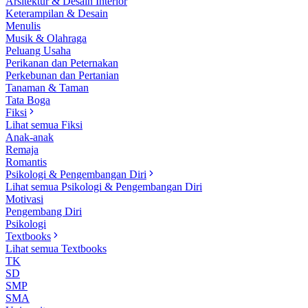
Arsitektur & Desain Interior
Keterampilan & Desain
Menulis
Musik & Olahraga
Peluang Usaha
Perikanan dan Peternakan
Perkebunan dan Pertanian
Tanaman & Taman
Tata Boga
Fiksi
Lihat semua Fiksi
Anak-anak
Remaja
Romantis
Psikologi & Pengembangan Diri
Lihat semua Psikologi & Pengembangan Diri
Motivasi
Pengembang Diri
Psikologi
Textbooks
Lihat semua Textbooks
TK
SD
SMP
SMA