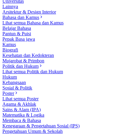
Universitas
Lainnya
Arsitektur & Design Interior
Bahasa dan Kamus
Lihat semua Bahasa dan Kamus
Belajar Bahasa
Pantun & Puisi
Pepak Basa jawa
Kamus
Biografi
Kesehatan dan Kedokteran
Mujarobat & Primbon
Politik dan Hukum
Lihat semua Politik dan Hukum
Hukum
Kebangsaan
Sosial & Politik
Poster
Lihat semua Poster
Agama & Akhlak
Sains & Alam (IPA)
Matematika & Logika
Membaca & Bahasa
Kenegaraan & Pengetahuan Sosial (IPS)
Pengetahuan Umum & Sekolah