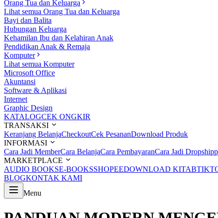
Orang Tua dan Keluarga
Lihat semua Orang Tua dan Keluarga
Bayi dan Balita
Hubungan Keluarga
Kehamilan Ibu dan Kelahiran Anak
Pendidikan Anak & Remaja
Komputer
Lihat semua Komputer
Microsoft Office
Akuntansi
Software & Aplikasi
Internet
Graphic Design
KATALOG
CEK ONGKIR
TRANSAKSI
Keranjang Belanja
Checkout
Cek Pesanan
Download Produk
INFORMASI
Cara Jadi Member
Cara Belanja
Cara Pembayaran
Cara Jadi Dropshipp
MARKETPLACE
AUDIO BOOKS
E-BOOKS
SHOPEE
DOWNLOAD KITAB
TIKT
BLOG
KONTAK KAMI
Menu
PANDUAN MODERN MENGEL