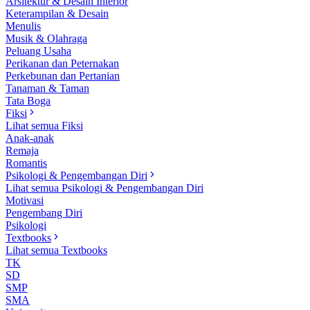
Arsitektur & Desain Interior
Keterampilan & Desain
Menulis
Musik & Olahraga
Peluang Usaha
Perikanan dan Peternakan
Perkebunan dan Pertanian
Tanaman & Taman
Tata Boga
Fiksi
Lihat semua Fiksi
Anak-anak
Remaja
Romantis
Psikologi & Pengembangan Diri
Lihat semua Psikologi & Pengembangan Diri
Motivasi
Pengembang Diri
Psikologi
Textbooks
Lihat semua Textbooks
TK
SD
SMP
SMA