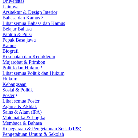
Universitas
Lainnya
Arsitektur & Design Interior
Bahasa dan Kamus
Lihat semua Bahasa dan Kamus
Belajar Bahasa
Pantun & Puisi
Pepak Basa jawa
Kamus
Biografi
Kesehatan dan Kedokteran
Mujarobat & Primbon
Politik dan Hukum
Lihat semua Politik dan Hukum
Hukum
Kebangsaan
Sosial & Politik
Poster
Lihat semua Poster
Agama & Akhlak
Sains & Alam (IPA)
Matematika & Logika
Membaca & Bahasa
Kenegaraan & Pengetahuan Sosial (IPS)
Pengetahuan Umum & Sekolah