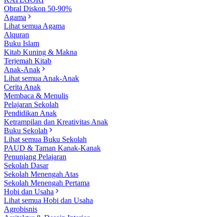
Obral Diskon 50-90%
Agama
Lihat semua Agama
Alquran
Buku Islam
Kitab Kuning & Makna
Terjemah Kitab
Anak-Anak
Lihat semua Anak-Anak
Cerita Anak
Membaca & Menulis
Pelajaran Sekolah
Pendidikan Anak
Ketrampilan dan Kreativitas Anak
Buku Sekolah
Lihat semua Buku Sekolah
PAUD & Taman Kanak-Kanak
Penunjang Pelajaran
Sekolah Dasar
Sekolah Menengah Atas
Sekolah Menengah Pertama
Hobi dan Usaha
Lihat semua Hobi dan Usaha
Agrobisnis