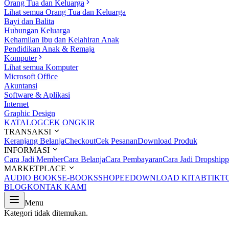
Orang Tua dan Keluarga
Lihat semua Orang Tua dan Keluarga
Bayi dan Balita
Hubungan Keluarga
Kehamilan Ibu dan Kelahiran Anak
Pendidikan Anak & Remaja
Komputer
Lihat semua Komputer
Microsoft Office
Akuntansi
Software & Aplikasi
Internet
Graphic Design
KATALOG
CEK ONGKIR
TRANSAKSI
Keranjang Belanja
Checkout
Cek Pesanan
Download Produk
INFORMASI
Cara Jadi Member
Cara Belanja
Cara Pembayaran
Cara Jadi Dropshipp
MARKETPLACE
AUDIO BOOKS
E-BOOKS
SHOPEE
DOWNLOAD KITAB
TIKT
BLOG
KONTAK KAMI
Menu
Kategori tidak ditemukan.