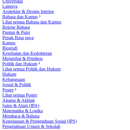
Universitas
Lainnya
Arsitektur & Design Interior
Bahasa dan Kamus
Lihat semua Bahasa dan Kamus
Belajar Bahasa
Pantun & Puisi
Pepak Basa jawa
Kamus
Biografi
Kesehatan dan Kedokteran
Mujarobat & Primbon
Politik dan Hukum
Lihat semua Politik dan Hukum
Hukum
Kebangsaan
Sosial & Politik
Poster
Lihat semua Poster
Agama & Akhlak
Sains & Alam (IPA)
Matematika & Logika
Membaca & Bahasa
Kenegaraan & Pengetahuan Sosial (IPS)
Pengetahuan Umum & Sekolah