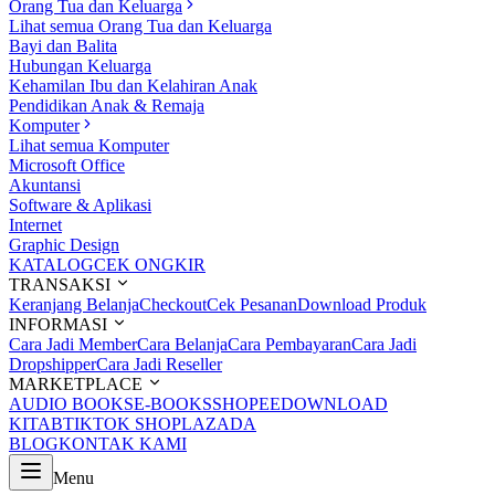
Orang Tua dan Keluarga
Lihat semua Orang Tua dan Keluarga
Bayi dan Balita
Hubungan Keluarga
Kehamilan Ibu dan Kelahiran Anak
Pendidikan Anak & Remaja
Komputer
Lihat semua Komputer
Microsoft Office
Akuntansi
Software & Aplikasi
Internet
Graphic Design
KATALOG
CEK ONGKIR
TRANSAKSI
Keranjang Belanja
Checkout
Cek Pesanan
Download Produk
INFORMASI
Cara Jadi Member
Cara Belanja
Cara Pembayaran
Cara Jadi
Dropshipper
Cara Jadi Reseller
MARKETPLACE
AUDIO BOOKS
E-BOOKS
SHOPEE
DOWNLOAD
KITAB
TIKTOK SHOP
LAZADA
BLOG
KONTAK KAMI
Menu