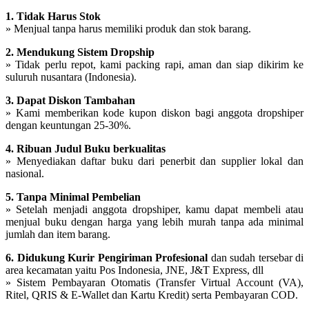
1. Tidak Harus Stok
» Menjual tanpa harus memiliki produk dan stok barang.
2. Mendukung Sistem Dropship
» Tidak perlu repot, kami packing rapi, aman dan siap dikirim ke
suluruh nusantara (Indonesia).
3. Dapat Diskon Tambahan
» Kami memberikan kode kupon diskon bagi anggota dropshiper
dengan keuntungan 25-30%.
4. Ribuan Judul Buku berkualitas
» Menyediakan daftar buku dari penerbit dan supplier lokal dan
nasional.
5. Tanpa Minimal Pembelian
» Setelah menjadi anggota dropshiper, kamu dapat membeli atau
menjual buku dengan harga yang lebih murah tanpa ada minimal
jumlah dan item barang.
6. Didukung Kurir Pengiriman Profesional
dan sudah tersebar di
area kecamatan yaitu Pos Indonesia, JNE, J&T Express, dll
» Sistem Pembayaran Otomatis (Transfer Virtual Account (VA),
Ritel, QRIS &
E-Wallet dan Kartu Kredit) serta Pembayaran COD
.