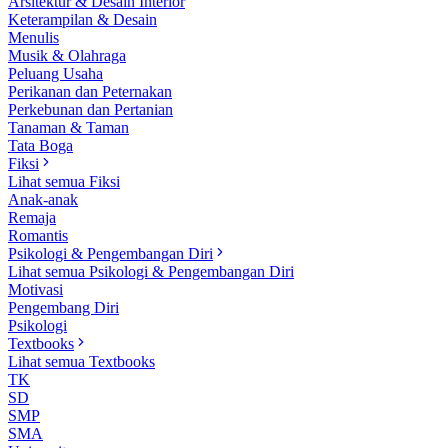
Arsitektur & Desain Interior
Keterampilan & Desain
Menulis
Musik & Olahraga
Peluang Usaha
Perikanan dan Peternakan
Perkebunan dan Pertanian
Tanaman & Taman
Tata Boga
Fiksi
Lihat semua Fiksi
Anak-anak
Remaja
Romantis
Psikologi & Pengembangan Diri
Lihat semua Psikologi & Pengembangan Diri
Motivasi
Pengembang Diri
Psikologi
Textbooks
Lihat semua Textbooks
TK
SD
SMP
SMA