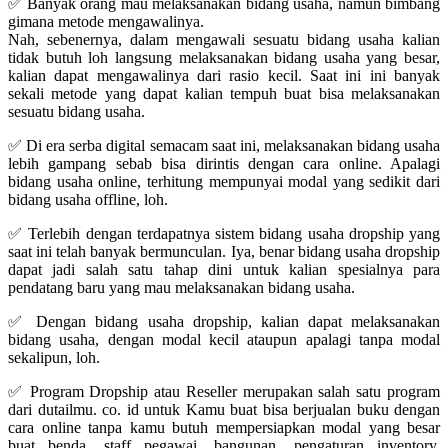
✅ Banyak orang mau melaksanakan bidang usaha, namun bimbang
gimana metode mengawalinya.
Nah, sebenernya, dalam mengawali sesuatu bidang usaha kalian
tidak butuh loh langsung melaksanakan bidang usaha yang besar,
kalian dapat mengawalinya dari rasio kecil. Saat ini ini banyak
sekali metode yang dapat kalian tempuh buat bisa melaksanakan
sesuatu bidang usaha.
✅ Di era serba digital semacam saat ini, melaksanakan bidang usaha
lebih gampang sebab bisa dirintis dengan cara online. Apalagi
bidang usaha online, terhitung mempunyai modal yang sedikit dari
bidang usaha offline, loh.
✅ Terlebih dengan terdapatnya sistem bidang usaha dropship yang
saat ini telah banyak bermunculan. Iya, benar bidang usaha dropship
dapat jadi salah satu tahap dini untuk kalian spesialnya para
pendatang baru yang mau melaksanakan bidang usaha.
✅ Dengan bidang usaha dropship, kalian dapat melaksanakan
bidang usaha, dengan modal kecil ataupun apalagi tanpa modal
sekalipun, loh.
✅ Program Dropship atau Reseller merupakan salah satu program
dari dutailmu. co. id untuk Kamu buat bisa berjualan buku dengan
cara online tanpa kamu butuh mempersiapkan modal yang besar
buat benda, staff pegawai, bangunan, pengaturan inventory,