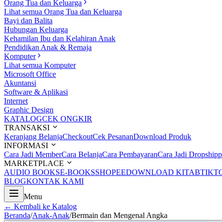
Orang Tua dan Keluarga
Lihat semua Orang Tua dan Keluarga
Bayi dan Balita
Hubungan Keluarga
Kehamilan Ibu dan Kelahiran Anak
Pendidikan Anak & Remaja
Komputer
Lihat semua Komputer
Microsoft Office
Akuntansi
Software & Aplikasi
Internet
Graphic Design
KATALOG
CEK ONGKIR
TRANSAKSI
Keranjang Belanja
Checkout
Cek Pesanan
Download Produk
INFORMASI
Cara Jadi Member
Cara Belanja
Cara Pembayaran
Cara Jadi Dropshipp
MARKETPLACE
AUDIO BOOKS
E-BOOKS
SHOPEE
DOWNLOAD KITAB
TIKT
BLOG
KONTAK KAMI
Menu
← Kembali ke Katalog
Beranda
/
Anak-Anak
/
Bermain dan Mengenal Angka