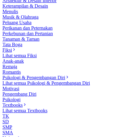
Arsitektur & Desain Interior
Keterampilan & Desain
Menulis
Musik & Olahraga
Peluang Usaha
Perikanan dan Peternakan
Perkebunan dan Pertanian
Tanaman & Taman
Tata Boga
Fiksi
Lihat semua Fiksi
Anak-anak
Remaja
Romantis
Psikologi & Pengembangan Diri
Lihat semua Psikologi & Pengembangan Diri
Motivasi
Pengembang Diri
Psikologi
Textbooks
Lihat semua Textbooks
TK
SD
SMP
SMA