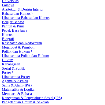
Universitas
Lainnya
Arsitektur & Design Interior
Bahasa dan Kamus
Lihat semua Bahasa dan Kamus
Belajar Bahasa
Pantun & Puisi
Pepak Basa jawa
Kamus
Biografi
Kesehatan dan Kedokteran
Mujarobat & Primbon
Politik dan Hukum
Lihat semua Politik dan Hukum
Hukum
Kebangsaan
Sosial & Politik
Poster
Lihat semua Poster
Agama & Akhlak
Sains & Alam (IPA)
Matematika & Logika
Membaca & Bahasa
Kenegaraan & Pengetahuan Sosial (IPS)
Pengetahuan Umum & Sekolah