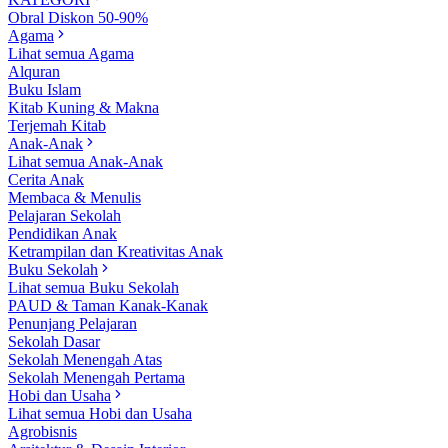
Obral Diskon 50-90%
Agama
Lihat semua Agama
Alquran
Buku Islam
Kitab Kuning & Makna
Terjemah Kitab
Anak-Anak
Lihat semua Anak-Anak
Cerita Anak
Membaca & Menulis
Pelajaran Sekolah
Pendidikan Anak
Ketrampilan dan Kreativitas Anak
Buku Sekolah
Lihat semua Buku Sekolah
PAUD & Taman Kanak-Kanak
Penunjang Pelajaran
Sekolah Dasar
Sekolah Menengah Atas
Sekolah Menengah Pertama
Hobi dan Usaha
Lihat semua Hobi dan Usaha
Agrobisnis