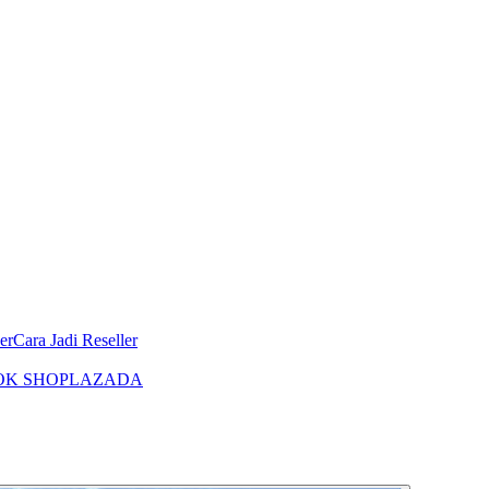
er
Cara Jadi Reseller
OK SHOP
LAZADA