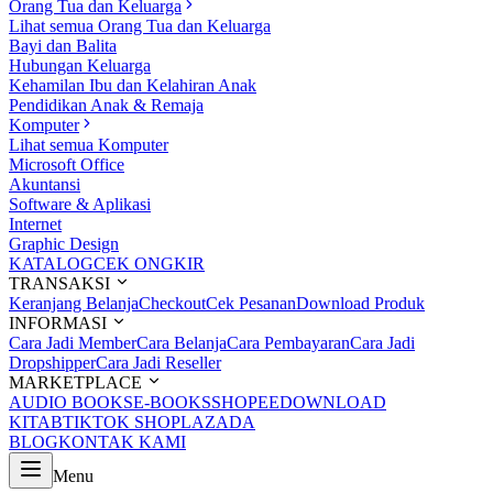
Orang Tua dan Keluarga
Lihat semua Orang Tua dan Keluarga
Bayi dan Balita
Hubungan Keluarga
Kehamilan Ibu dan Kelahiran Anak
Pendidikan Anak & Remaja
Komputer
Lihat semua Komputer
Microsoft Office
Akuntansi
Software & Aplikasi
Internet
Graphic Design
KATALOG
CEK ONGKIR
TRANSAKSI
Keranjang Belanja
Checkout
Cek Pesanan
Download Produk
INFORMASI
Cara Jadi Member
Cara Belanja
Cara Pembayaran
Cara Jadi
Dropshipper
Cara Jadi Reseller
MARKETPLACE
AUDIO BOOKS
E-BOOKS
SHOPEE
DOWNLOAD
KITAB
TIKTOK SHOP
LAZADA
BLOG
KONTAK KAMI
Menu