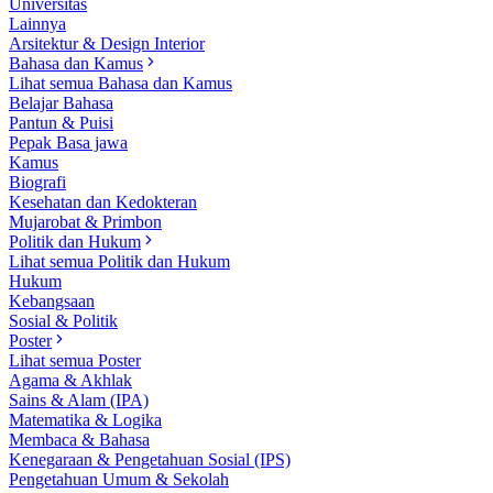
Universitas
Lainnya
Arsitektur & Design Interior
Bahasa dan Kamus
Lihat semua Bahasa dan Kamus
Belajar Bahasa
Pantun & Puisi
Pepak Basa jawa
Kamus
Biografi
Kesehatan dan Kedokteran
Mujarobat & Primbon
Politik dan Hukum
Lihat semua Politik dan Hukum
Hukum
Kebangsaan
Sosial & Politik
Poster
Lihat semua Poster
Agama & Akhlak
Sains & Alam (IPA)
Matematika & Logika
Membaca & Bahasa
Kenegaraan & Pengetahuan Sosial (IPS)
Pengetahuan Umum & Sekolah