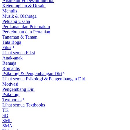
Arsitektur & Desain Interior
Keterampilan & Desain
Menulis
Musik & Olahraga
Peluang Usaha
Perikanan dan Peternakan
Perkebunan dan Pertanian
Tanaman & Taman
Tata Boga
Fiksi
Lihat semua Fiksi
Anak-anak
Remaja
Romantis
Psikologi & Pengembangan Diri
Lihat semua Psikologi & Pengembangan Diri
Motivasi
Pengembang Diri
Psikologi
Textbooks
Lihat semua Textbooks
TK
SD
SMP
SMA