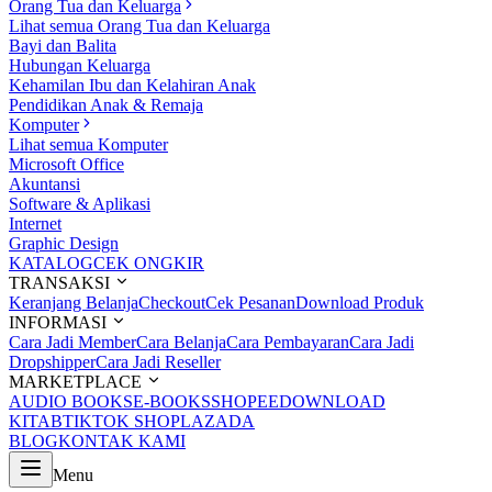
Orang Tua dan Keluarga
Lihat semua Orang Tua dan Keluarga
Bayi dan Balita
Hubungan Keluarga
Kehamilan Ibu dan Kelahiran Anak
Pendidikan Anak & Remaja
Komputer
Lihat semua Komputer
Microsoft Office
Akuntansi
Software & Aplikasi
Internet
Graphic Design
KATALOG
CEK ONGKIR
TRANSAKSI
Keranjang Belanja
Checkout
Cek Pesanan
Download Produk
INFORMASI
Cara Jadi Member
Cara Belanja
Cara Pembayaran
Cara Jadi
Dropshipper
Cara Jadi Reseller
MARKETPLACE
AUDIO BOOKS
E-BOOKS
SHOPEE
DOWNLOAD
KITAB
TIKTOK SHOP
LAZADA
BLOG
KONTAK KAMI
Menu