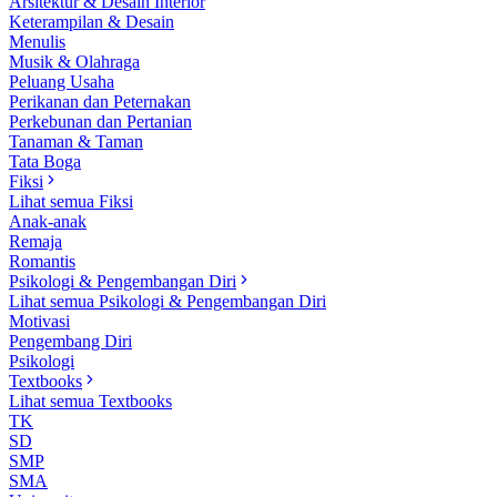
Arsitektur & Desain Interior
Keterampilan & Desain
Menulis
Musik & Olahraga
Peluang Usaha
Perikanan dan Peternakan
Perkebunan dan Pertanian
Tanaman & Taman
Tata Boga
Fiksi
Lihat semua Fiksi
Anak-anak
Remaja
Romantis
Psikologi & Pengembangan Diri
Lihat semua Psikologi & Pengembangan Diri
Motivasi
Pengembang Diri
Psikologi
Textbooks
Lihat semua Textbooks
TK
SD
SMP
SMA