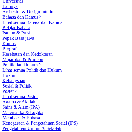
Universitas
Lainnya
Arsitektur & Design Interior
Bahasa dan Kamus
Lihat semua Bahasa dan Kamus
Belajar Bahasa
Pantun & Puisi
Pepak Basa jawa
Kamus
Biografi
Kesehatan dan Kedokteran
Mujarobat & Primbon
Politik dan Hukum
Lihat semua Politik dan Hukum
Hukum
Kebangsaan
Sosial & Politik
Poster
Lihat semua Poster
Agama & Akhlak
Sains & Alam (IPA)
Matematika & Logika
Membaca & Bahasa
Kenegaraan & Pengetahuan Sosial (IPS)
Pengetahuan Umum & Sekolah