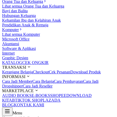
Orang Tua dan Keluarga
Lihat semua Orang Tua dan Keluarga
Bayi dan Balita
Hubungan Keluarga
Kehamilan Ibu dan Kelahiran Anak
Pendidikan Anak & Remaja
Komputer
Lihat semua Komputer
Microsoft Office
Akuntansi
Software & Aplikasi
Internet
Graphic Design
KATALOG
CEK ONGKIR
TRANSAKSI
Keranjang Belanja
Checkout
Cek Pesanan
Download Produk
INFORMASI
Cara Jadi Member
Cara Belanja
Cara Pembayaran
Cara Jadi
Dropshipper
Cara Jadi Reseller
MARKETPLACE
AUDIO BOOKS
E-BOOKS
SHOPEE
DOWNLOAD
KITAB
TIKTOK SHOP
LAZADA
BLOG
KONTAK KAMI
Menu