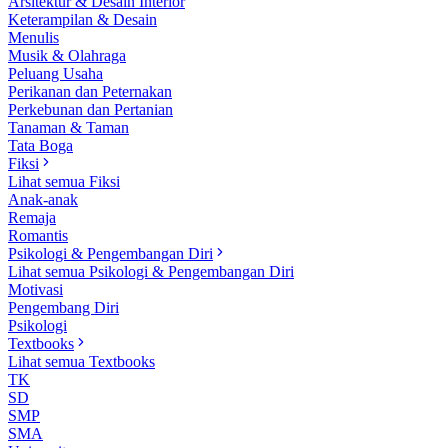
Arsitektur & Desain Interior
Keterampilan & Desain
Menulis
Musik & Olahraga
Peluang Usaha
Perikanan dan Peternakan
Perkebunan dan Pertanian
Tanaman & Taman
Tata Boga
Fiksi
Lihat semua Fiksi
Anak-anak
Remaja
Romantis
Psikologi & Pengembangan Diri
Lihat semua Psikologi & Pengembangan Diri
Motivasi
Pengembang Diri
Psikologi
Textbooks
Lihat semua Textbooks
TK
SD
SMP
SMA