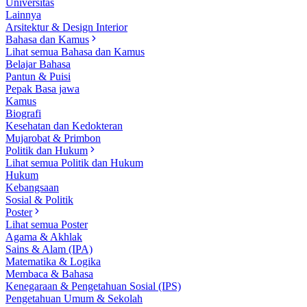
Universitas
Lainnya
Arsitektur & Design Interior
Bahasa dan Kamus
Lihat semua Bahasa dan Kamus
Belajar Bahasa
Pantun & Puisi
Pepak Basa jawa
Kamus
Biografi
Kesehatan dan Kedokteran
Mujarobat & Primbon
Politik dan Hukum
Lihat semua Politik dan Hukum
Hukum
Kebangsaan
Sosial & Politik
Poster
Lihat semua Poster
Agama & Akhlak
Sains & Alam (IPA)
Matematika & Logika
Membaca & Bahasa
Kenegaraan & Pengetahuan Sosial (IPS)
Pengetahuan Umum & Sekolah