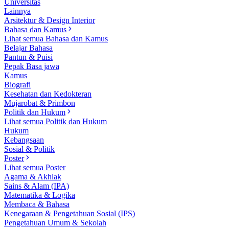
Universitas
Lainnya
Arsitektur & Design Interior
Bahasa dan Kamus
Lihat semua Bahasa dan Kamus
Belajar Bahasa
Pantun & Puisi
Pepak Basa jawa
Kamus
Biografi
Kesehatan dan Kedokteran
Mujarobat & Primbon
Politik dan Hukum
Lihat semua Politik dan Hukum
Hukum
Kebangsaan
Sosial & Politik
Poster
Lihat semua Poster
Agama & Akhlak
Sains & Alam (IPA)
Matematika & Logika
Membaca & Bahasa
Kenegaraan & Pengetahuan Sosial (IPS)
Pengetahuan Umum & Sekolah