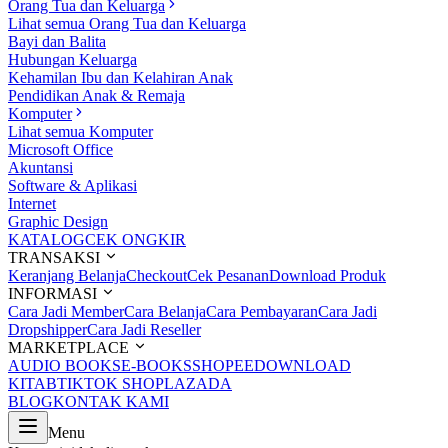
Orang Tua dan Keluarga
Lihat semua Orang Tua dan Keluarga
Bayi dan Balita
Hubungan Keluarga
Kehamilan Ibu dan Kelahiran Anak
Pendidikan Anak & Remaja
Komputer
Lihat semua Komputer
Microsoft Office
Akuntansi
Software & Aplikasi
Internet
Graphic Design
KATALOG
CEK ONGKIR
TRANSAKSI
Keranjang Belanja
Checkout
Cek Pesanan
Download Produk
INFORMASI
Cara Jadi Member
Cara Belanja
Cara Pembayaran
Cara Jadi
Dropshipper
Cara Jadi Reseller
MARKETPLACE
AUDIO BOOKS
E-BOOKS
SHOPEE
DOWNLOAD
KITAB
TIKTOK SHOP
LAZADA
BLOG
KONTAK KAMI
Menu