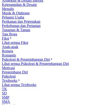
Arsitektur & Desain Interior
Keterampilan & Desain
Menulis
Musik & Olahraga
Peluang Usaha
Perikanan dan Peternakan
Perkebunan dan Pertanian
Tanaman & Taman
Tata Boga
Fiksi
Lihat semua Fiksi
Anak-anak
Remaja
Romantis
Psikologi & Pengembangan Diri
Lihat semua Psikologi & Pengembangan Diri
Motivasi
Pengembang Diri
Psikologi
Textbooks
Lihat semua Textbooks
TK
SD
SMP
SMA