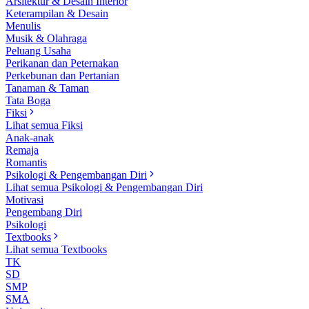
Arsitektur & Desain Interior
Keterampilan & Desain
Menulis
Musik & Olahraga
Peluang Usaha
Perikanan dan Peternakan
Perkebunan dan Pertanian
Tanaman & Taman
Tata Boga
Fiksi
Lihat semua Fiksi
Anak-anak
Remaja
Romantis
Psikologi & Pengembangan Diri
Lihat semua Psikologi & Pengembangan Diri
Motivasi
Pengembang Diri
Psikologi
Textbooks
Lihat semua Textbooks
TK
SD
SMP
SMA