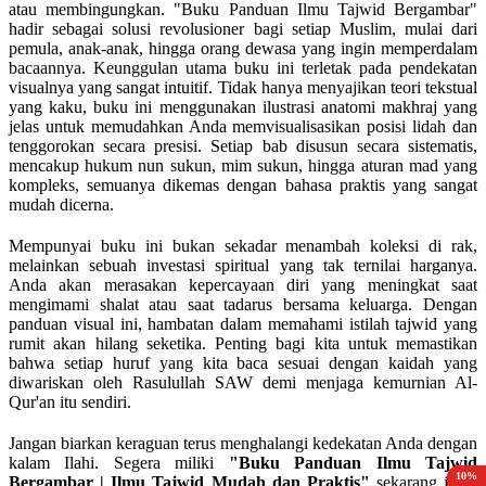
atau membingungkan. "Buku Panduan Ilmu Tajwid Bergambar"
hadir sebagai solusi revolusioner bagi setiap Muslim, mulai dari
pemula, anak-anak, hingga orang dewasa yang ingin memperdalam
bacaannya. Keunggulan utama buku ini terletak pada pendekatan
visualnya yang sangat intuitif. Tidak hanya menyajikan teori tekstual
yang kaku, buku ini menggunakan ilustrasi anatomi makhraj yang
jelas untuk memudahkan Anda memvisualisasikan posisi lidah dan
tenggorokan secara presisi. Setiap bab disusun secara sistematis,
mencakup hukum nun sukun, mim sukun, hingga aturan mad yang
kompleks, semuanya dikemas dengan bahasa praktis yang sangat
mudah dicerna.
Mempunyai buku ini bukan sekadar menambah koleksi di rak,
melainkan sebuah investasi spiritual yang tak ternilai harganya.
Anda akan merasakan kepercayaan diri yang meningkat saat
mengimami shalat atau saat tadarus bersama keluarga. Dengan
panduan visual ini, hambatan dalam memahami istilah tajwid yang
rumit akan hilang seketika. Penting bagi kita untuk memastikan
bahwa setiap huruf yang kita baca sesuai dengan kaidah yang
diwariskan oleh Rasulullah SAW demi menjaga kemurnian Al-
Qur'an itu sendiri.
Jangan biarkan keraguan terus menghalangi kedekatan Anda dengan
kalam Ilahi. Segera miliki
"Buku Panduan Ilmu Tajwid
15%
15%
15%
15%
10%
Bergambar | Ilmu Tajwid Mudah dan Praktis"
sekarang juga.