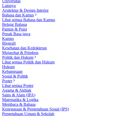
Universitas
Lainnya
Arsitektur & Design Interior
Bahasa dan Kamus
Lihat semua Bahasa dan Kamus
Belajar Bahasa
Pantun & Puisi
Pepak Basa jawa
Kamus
Biografi
Kesehatan dan Kedokteran
Mujarobat & Primbon
Politik dan Hukum
Lihat semua Politik dan Hukum
Hukum
Kebangsaan
Sosial & Politik
Poster
Lihat semua Poster
Agama & Akhlak
Sains & Alam (IPA)
Matematika & Logika
Membaca & Bahasa
Kenegaraan & Pengetahuan Sosial (IPS)
Pengetahuan Umum & Sekolah