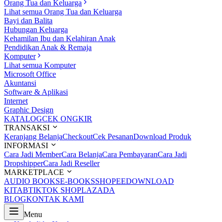
Orang Tua dan Keluarga
Lihat semua Orang Tua dan Keluarga
Bayi dan Balita
Hubungan Keluarga
Kehamilan Ibu dan Kelahiran Anak
Pendidikan Anak & Remaja
Komputer
Lihat semua Komputer
Microsoft Office
Akuntansi
Software & Aplikasi
Internet
Graphic Design
KATALOG
CEK ONGKIR
TRANSAKSI
Keranjang Belanja
Checkout
Cek Pesanan
Download Produk
INFORMASI
Cara Jadi Member
Cara Belanja
Cara Pembayaran
Cara Jadi
Dropshipper
Cara Jadi Reseller
MARKETPLACE
AUDIO BOOKS
E-BOOKS
SHOPEE
DOWNLOAD
KITAB
TIKTOK SHOP
LAZADA
BLOG
KONTAK KAMI
Menu