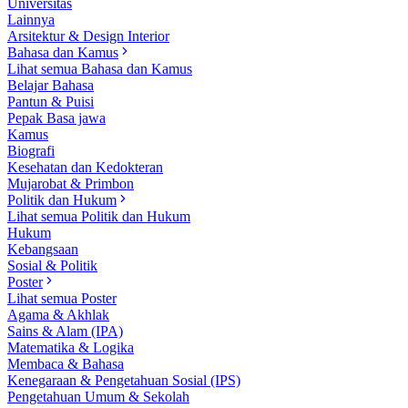
Universitas
Lainnya
Arsitektur & Design Interior
Bahasa dan Kamus
Lihat semua Bahasa dan Kamus
Belajar Bahasa
Pantun & Puisi
Pepak Basa jawa
Kamus
Biografi
Kesehatan dan Kedokteran
Mujarobat & Primbon
Politik dan Hukum
Lihat semua Politik dan Hukum
Hukum
Kebangsaan
Sosial & Politik
Poster
Lihat semua Poster
Agama & Akhlak
Sains & Alam (IPA)
Matematika & Logika
Membaca & Bahasa
Kenegaraan & Pengetahuan Sosial (IPS)
Pengetahuan Umum & Sekolah