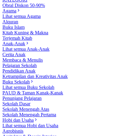
Obral Diskon 50-90%
Agama
Lihat semua Agama
Alquran
Buku Islam
Kitab Kuning & Makna
Terjemah Kitab
Anak-Anak
Lihat semua Anak-Anak
Cerita Anak
Membaca & Menulis
Pelajaran Sekolah
Pendidikan Anak
Ketrampilan dan Kreativitas Anak
Buku Sekolah
Lihat semua Buku Sekolah
PAUD & Taman Kanak-Kanak
Penunjang Pelajaran
Sekolah Dasar
Sekolah Menengah Atas
Sekolah Menengah Pertama
Hobi dan Usaha
Lihat semua Hobi dan Usaha
Agrobisnis