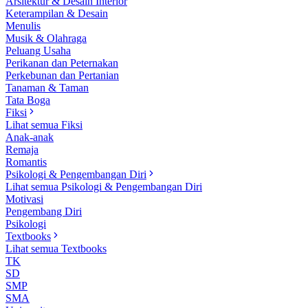
Arsitektur & Desain Interior
Keterampilan & Desain
Menulis
Musik & Olahraga
Peluang Usaha
Perikanan dan Peternakan
Perkebunan dan Pertanian
Tanaman & Taman
Tata Boga
Fiksi
Lihat semua Fiksi
Anak-anak
Remaja
Romantis
Psikologi & Pengembangan Diri
Lihat semua Psikologi & Pengembangan Diri
Motivasi
Pengembang Diri
Psikologi
Textbooks
Lihat semua Textbooks
TK
SD
SMP
SMA