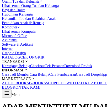
Orang Tua dan Keluarga
Lihat semua Orang Tua dan Keluarga
Bayi dan Balita
Hubungan Keluarga
Kehamilan Ibu dan Kelahiran Anak
Pendidikan Anak & Remaja
Komputer
Lihat semua Komputer
Microsoft Office
Akuntansi
Software & Aplikasi
Internet
Graphic Design
KATALOG
CEK ONGKIR
TRANSAKSI
Keranjang Belanja
Checkout
Cek Pesanan
Download Produk
INFORMASI
Cara Jadi Member
Cara Belanja
Cara Pembayaran
Cara Jadi Dropshipp
MARKETPLACE
AUDIO BOOKS
E-BOOKS
SHOPEE
DOWNLOAD KITAB
TIKT
BLOG
KONTAK KAMI
Menu
ADAB MENUNTUT ILMU DA