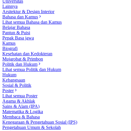
Universitas
Lainnya
Arsitektur & Design Interior
Bahasa dan Kamus
Lihat semua Bahasa dan Kamus
Belajar Bahasa
Pantun & Puisi
Pepak Basa jawa
Kamus
Biografi
Kesehatan dan Kedokteran
Mujarobat & Primbon
Politik dan Hukum
Lihat semua Politik dan Hukum
Hukum
Kebangsaan
Sosial & Politik
Poster
Lihat semua Poster
Agama & Akhlak
Sains & Alam (IPA)
Matematika & Logika
Membaca & Bahasa
Kenegaraan & Pengetahuan Sosial (IPS)
Pengetahuan Umum & Sekolah