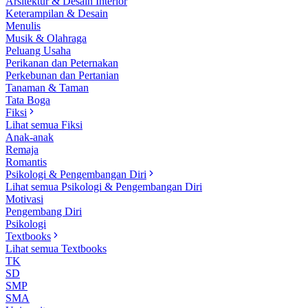
Arsitektur & Desain Interior
Keterampilan & Desain
Menulis
Musik & Olahraga
Peluang Usaha
Perikanan dan Peternakan
Perkebunan dan Pertanian
Tanaman & Taman
Tata Boga
Fiksi
Lihat semua Fiksi
Anak-anak
Remaja
Romantis
Psikologi & Pengembangan Diri
Lihat semua Psikologi & Pengembangan Diri
Motivasi
Pengembang Diri
Psikologi
Textbooks
Lihat semua Textbooks
TK
SD
SMP
SMA