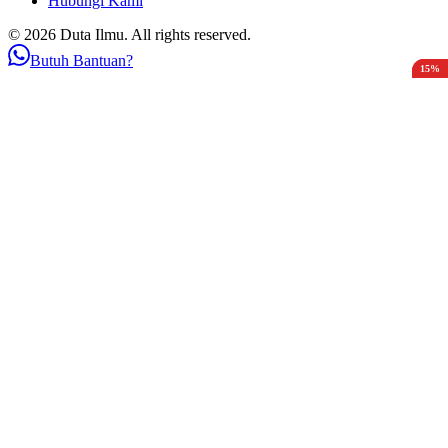
Hubungi Kami
© 2026 Duta Ilmu. All rights reserved.
Butuh Bantuan?
15%
15%
15%