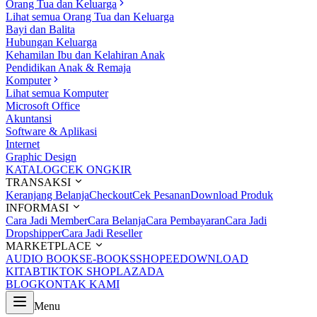
Orang Tua dan Keluarga
Lihat semua Orang Tua dan Keluarga
Bayi dan Balita
Hubungan Keluarga
Kehamilan Ibu dan Kelahiran Anak
Pendidikan Anak & Remaja
Komputer
Lihat semua Komputer
Microsoft Office
Akuntansi
Software & Aplikasi
Internet
Graphic Design
KATALOG
CEK ONGKIR
TRANSAKSI
Keranjang Belanja
Checkout
Cek Pesanan
Download Produk
INFORMASI
Cara Jadi Member
Cara Belanja
Cara Pembayaran
Cara Jadi
Dropshipper
Cara Jadi Reseller
MARKETPLACE
AUDIO BOOKS
E-BOOKS
SHOPEE
DOWNLOAD
KITAB
TIKTOK SHOP
LAZADA
BLOG
KONTAK KAMI
Menu