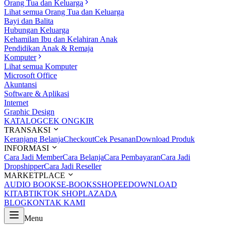
Orang Tua dan Keluarga
Lihat semua Orang Tua dan Keluarga
Bayi dan Balita
Hubungan Keluarga
Kehamilan Ibu dan Kelahiran Anak
Pendidikan Anak & Remaja
Komputer
Lihat semua Komputer
Microsoft Office
Akuntansi
Software & Aplikasi
Internet
Graphic Design
KATALOG
CEK ONGKIR
TRANSAKSI
Keranjang Belanja
Checkout
Cek Pesanan
Download Produk
INFORMASI
Cara Jadi Member
Cara Belanja
Cara Pembayaran
Cara Jadi
Dropshipper
Cara Jadi Reseller
MARKETPLACE
AUDIO BOOKS
E-BOOKS
SHOPEE
DOWNLOAD
KITAB
TIKTOK SHOP
LAZADA
BLOG
KONTAK KAMI
Menu