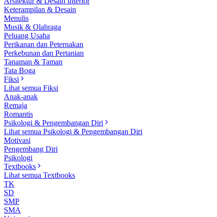
Arsitektur & Desain Interior
Keterampilan & Desain
Menulis
Musik & Olahraga
Peluang Usaha
Perikanan dan Peternakan
Perkebunan dan Pertanian
Tanaman & Taman
Tata Boga
Fiksi
Lihat semua Fiksi
Anak-anak
Remaja
Romantis
Psikologi & Pengembangan Diri
Lihat semua Psikologi & Pengembangan Diri
Motivasi
Pengembang Diri
Psikologi
Textbooks
Lihat semua Textbooks
TK
SD
SMP
SMA