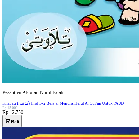
Pesantren Alquran Nurul Falah
Kitabati (كِتَابَتِي) Jilid 1- 2 Belajar Menulis Huruf Al Qur’an Untuk PAUD
Rp 15.000
Rp 12.750
Beli