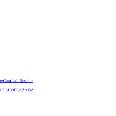
er
Cara Jadi Reseller
OK SHOP
LAZADA