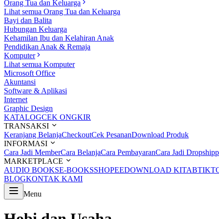
Orang Tua dan Keluarga
Lihat semua Orang Tua dan Keluarga
Bayi dan Balita
Hubungan Keluarga
Kehamilan Ibu dan Kelahiran Anak
Pendidikan Anak & Remaja
Komputer
Lihat semua Komputer
Microsoft Office
Akuntansi
Software & Aplikasi
Internet
Graphic Design
KATALOG
CEK ONGKIR
TRANSAKSI
Keranjang Belanja
Checkout
Cek Pesanan
Download Produk
INFORMASI
Cara Jadi Member
Cara Belanja
Cara Pembayaran
Cara Jadi Dropshipp
MARKETPLACE
AUDIO BOOKS
E-BOOKS
SHOPEE
DOWNLOAD KITAB
TIKT
BLOG
KONTAK KAMI
Menu
Hobi dan Usaha