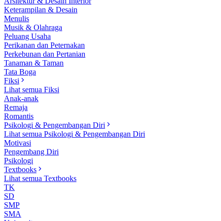
Arsitektur & Desain Interior
Keterampilan & Desain
Menulis
Musik & Olahraga
Peluang Usaha
Perikanan dan Peternakan
Perkebunan dan Pertanian
Tanaman & Taman
Tata Boga
Fiksi
Lihat semua Fiksi
Anak-anak
Remaja
Romantis
Psikologi & Pengembangan Diri
Lihat semua Psikologi & Pengembangan Diri
Motivasi
Pengembang Diri
Psikologi
Textbooks
Lihat semua Textbooks
TK
SD
SMP
SMA