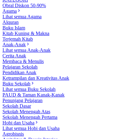
Obral Diskon 50-90%
Agama
Lihat semua Agama
Alquran
Buku Islam
Kitab Kuning & Makna
Terjemah Kitab
Anak-Anak
Lihat semua Anak-Anak
Cerita Anak
Membaca & Menulis
Pelajaran Sekolah
Pendidikan Anak
Ketrampilan dan Kreativitas Anak
Buku Sekolah
Lihat semua Buku Sekolah
PAUD & Taman Kanak-Kanak
Penunjang Pelajaran
Sekolah Dasar
Sekolah Menengah Atas
Sekolah Menengah Pertama
Hobi dan Usaha
Lihat semua Hobi dan Usaha
Agrobisnis