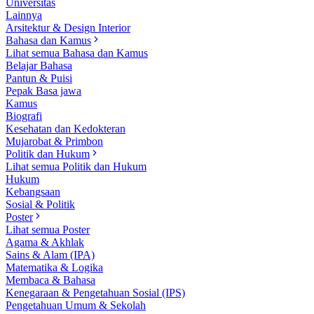
Universitas
Lainnya
Arsitektur & Design Interior
Bahasa dan Kamus
Lihat semua Bahasa dan Kamus
Belajar Bahasa
Pantun & Puisi
Pepak Basa jawa
Kamus
Biografi
Kesehatan dan Kedokteran
Mujarobat & Primbon
Politik dan Hukum
Lihat semua Politik dan Hukum
Hukum
Kebangsaan
Sosial & Politik
Poster
Lihat semua Poster
Agama & Akhlak
Sains & Alam (IPA)
Matematika & Logika
Membaca & Bahasa
Kenegaraan & Pengetahuan Sosial (IPS)
Pengetahuan Umum & Sekolah