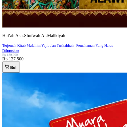
Hai’ah Ash-Shofwah Al-Malikiyah
Terjemah Kitab Mafahim Yajibu'an Tushahhah | Pemahaman Yang Harus
Diluruskan
Rp 150.000
Rp 127.500
Beli