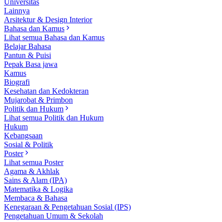
Universitas
Lainnya
Arsitektur & Design Interior
Bahasa dan Kamus
Lihat semua Bahasa dan Kamus
Belajar Bahasa
Pantun & Puisi
Pepak Basa jawa
Kamus
Biografi
Kesehatan dan Kedokteran
Mujarobat & Primbon
Politik dan Hukum
Lihat semua Politik dan Hukum
Hukum
Kebangsaan
Sosial & Politik
Poster
Lihat semua Poster
Agama & Akhlak
Sains & Alam (IPA)
Matematika & Logika
Membaca & Bahasa
Kenegaraan & Pengetahuan Sosial (IPS)
Pengetahuan Umum & Sekolah