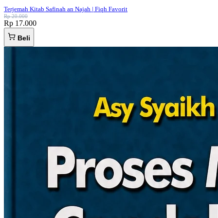
Terjemah Kitab Safinah an Najah | Fiqh Favorit
Rp 20.000
Rp 17.000
Beli