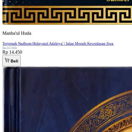
Manba'ul Huda
Terjemah Nadhom Hidayatul Adzkiya' | Jalan Meraih Kecerdasan Jiwa
Rp 17.000
Rp 14.450
Beli