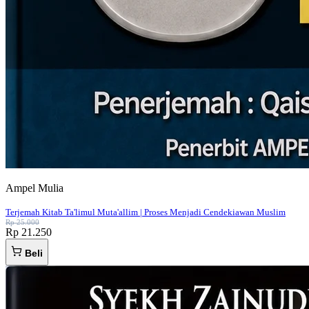
Ampel Mulia
Terjemah Kitab Ta'limul Muta'allim | Proses Menjadi Cendekiawan Muslim
Rp 25.000
Rp 21.250
Beli