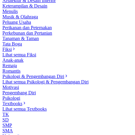
Arsitektur & Desain Interior
Keterampilan & Desain
Menulis
Musik & Olahraga
Peluang Usaha
Perikanan dan Peternakan
Perkebunan dan Pertanian
Tanaman & Taman
Tata Boga
Fiksi
Lihat semua Fiksi
Anak-anak
Remaja
Romantis
Psikologi & Pengembangan Diri
Lihat semua Psikologi & Pengembangan Diri
Motivasi
Pengembang Diri
Psikologi
Textbooks
Lihat semua Textbooks
TK
SD
SMP
SMA