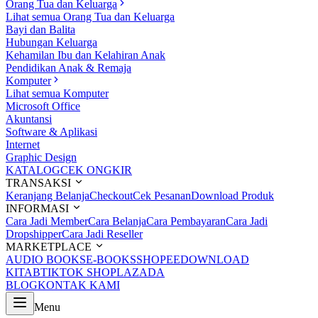
Orang Tua dan Keluarga
Lihat semua Orang Tua dan Keluarga
Bayi dan Balita
Hubungan Keluarga
Kehamilan Ibu dan Kelahiran Anak
Pendidikan Anak & Remaja
Komputer
Lihat semua Komputer
Microsoft Office
Akuntansi
Software & Aplikasi
Internet
Graphic Design
KATALOG
CEK ONGKIR
TRANSAKSI
Keranjang Belanja
Checkout
Cek Pesanan
Download Produk
INFORMASI
Cara Jadi Member
Cara Belanja
Cara Pembayaran
Cara Jadi
Dropshipper
Cara Jadi Reseller
MARKETPLACE
AUDIO BOOKS
E-BOOKS
SHOPEE
DOWNLOAD
KITAB
TIKTOK SHOP
LAZADA
BLOG
KONTAK KAMI
Menu