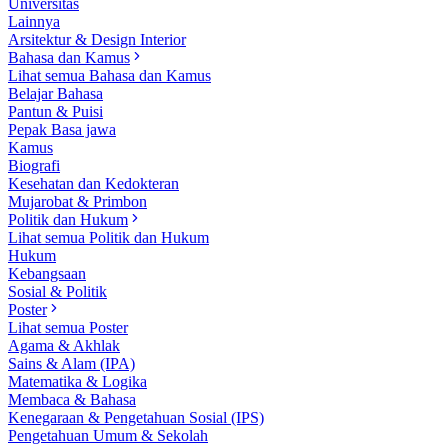
Universitas
Lainnya
Arsitektur & Design Interior
Bahasa dan Kamus
Lihat semua Bahasa dan Kamus
Belajar Bahasa
Pantun & Puisi
Pepak Basa jawa
Kamus
Biografi
Kesehatan dan Kedokteran
Mujarobat & Primbon
Politik dan Hukum
Lihat semua Politik dan Hukum
Hukum
Kebangsaan
Sosial & Politik
Poster
Lihat semua Poster
Agama & Akhlak
Sains & Alam (IPA)
Matematika & Logika
Membaca & Bahasa
Kenegaraan & Pengetahuan Sosial (IPS)
Pengetahuan Umum & Sekolah