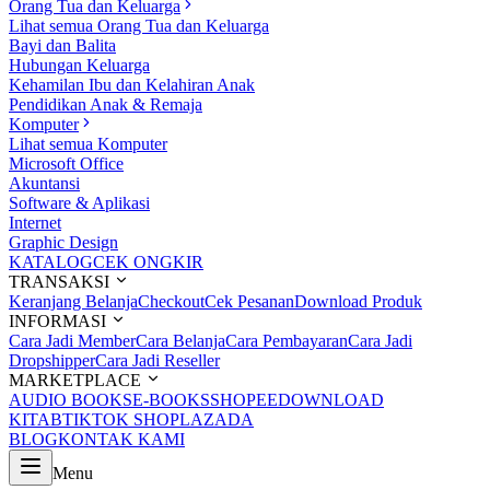
Orang Tua dan Keluarga
Lihat semua Orang Tua dan Keluarga
Bayi dan Balita
Hubungan Keluarga
Kehamilan Ibu dan Kelahiran Anak
Pendidikan Anak & Remaja
Komputer
Lihat semua Komputer
Microsoft Office
Akuntansi
Software & Aplikasi
Internet
Graphic Design
KATALOG
CEK ONGKIR
TRANSAKSI
Keranjang Belanja
Checkout
Cek Pesanan
Download Produk
INFORMASI
Cara Jadi Member
Cara Belanja
Cara Pembayaran
Cara Jadi
Dropshipper
Cara Jadi Reseller
MARKETPLACE
AUDIO BOOKS
E-BOOKS
SHOPEE
DOWNLOAD
KITAB
TIKTOK SHOP
LAZADA
BLOG
KONTAK KAMI
Menu