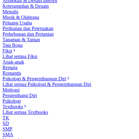
Arsitektur & Desain Interior
Keterampilan & Desain
Menulis
Musik & Olahraga
Peluang Usaha
Perikanan dan Peternakan
Perkebunan dan Pertanian
Tanaman & Taman
Tata Boga
Fiksi
Lihat semua Fiksi
Anak-anak
Remaja
Romantis
Psikologi & Pengembangan Diri
Lihat semua Psikologi & Pengembangan Diri
Motivasi
Pengembang Diri
Psikologi
Textbooks
Lihat semua Textbooks
TK
SD
SMP
SMA