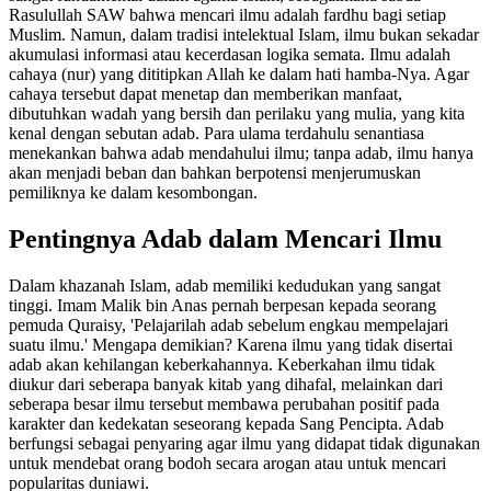
Rasulullah SAW bahwa mencari ilmu adalah fardhu bagi setiap
Muslim. Namun, dalam tradisi intelektual Islam, ilmu bukan sekadar
akumulasi informasi atau kecerdasan logika semata. Ilmu adalah
cahaya (nur) yang dititipkan Allah ke dalam hati hamba-Nya. Agar
cahaya tersebut dapat menetap dan memberikan manfaat,
dibutuhkan wadah yang bersih dan perilaku yang mulia, yang kita
kenal dengan sebutan adab. Para ulama terdahulu senantiasa
menekankan bahwa adab mendahului ilmu; tanpa adab, ilmu hanya
akan menjadi beban dan bahkan berpotensi menjerumuskan
pemiliknya ke dalam kesombongan.
Pentingnya Adab dalam Mencari Ilmu
Dalam khazanah Islam, adab memiliki kedudukan yang sangat
tinggi. Imam Malik bin Anas pernah berpesan kepada seorang
pemuda Quraisy, 'Pelajarilah adab sebelum engkau mempelajari
suatu ilmu.' Mengapa demikian? Karena ilmu yang tidak disertai
adab akan kehilangan keberkahannya. Keberkahan ilmu tidak
diukur dari seberapa banyak kitab yang dihafal, melainkan dari
seberapa besar ilmu tersebut membawa perubahan positif pada
karakter dan kedekatan seseorang kepada Sang Pencipta. Adab
berfungsi sebagai penyaring agar ilmu yang didapat tidak digunakan
untuk mendebat orang bodoh secara arogan atau untuk mencari
popularitas duniawi.