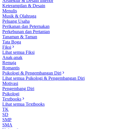
Arsitektur & Desain Interior
Keterampilan & Desain
Menulis
Musik & Olahraga
Peluang Usaha
Perikanan dan Peternakan
Perkebunan dan Pertanian
Tanaman & Taman
Tata Boga
Fiksi
Lihat semua Fiksi
Anak-anak
Remaja
Romantis
Psikologi & Pengembangan Diri
Lihat semua Psikologi & Pengembangan Diri
Motivasi
Pengembang Diri
Psikologi
Textbooks
Lihat semua Textbooks
TK
SD
SMP
SMA