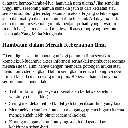
di antara hamba-hamba-Nya, hanyalah para ulama.' Jika semakin
tinggi ilmu seseorang namun semakin jauh ia dari ketaatan atau
semakin sombong terhadap sesama, maka ada yang salah dengan
adab dan niatnya dalam menuntut ilmu tersebut. Adab yang baik
akan menuntun seseorang untuk menjadi pribadi yang tawadhu
(rendah hati), karena ia sadar bahwa di atas orang yang berilmu
masih ada Yang Maha Mengetahui.
Hambatan dalam Meraih Keberkahan Ilmu
Di era digital saat ini, tantangan bagi penuntut ilmu semakin
kompleks. Mudahnya akses informasi seringkali membuat seseorang
merasa sudah 'alim' hanya dengan membaca potongan artikel atau
menonton video singkat. Hal ini seringkali memicu hilangnya rasa
hormat kepada ulama yang mumpuni. Beberapa hambatan yang
sering muncul antara lain:
Terburu-buru ingin segera dikenal atau berfatwa sebelum
waktunya (tashaddur).
Sering mendebat hal-hal khilafiyah tanpa dasar ilmu yang kuat.
Meremehkan sumber ilmu atau menganggap remeh guru karena
merasa sudah lebih pintar secara teknologi.
Kurang mengamalkan ilmu yang sudah didapat dalam
kehidupan sehari-hari.