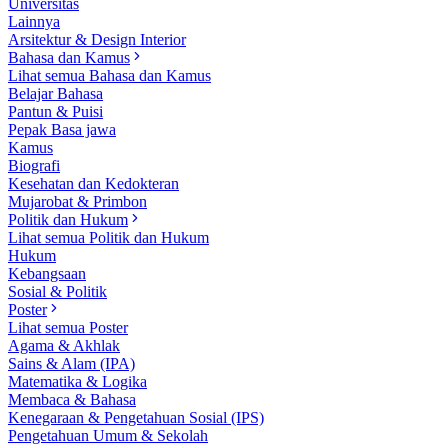
Universitas
Lainnya
Arsitektur & Design Interior
Bahasa dan Kamus
Lihat semua Bahasa dan Kamus
Belajar Bahasa
Pantun & Puisi
Pepak Basa jawa
Kamus
Biografi
Kesehatan dan Kedokteran
Mujarobat & Primbon
Politik dan Hukum
Lihat semua Politik dan Hukum
Hukum
Kebangsaan
Sosial & Politik
Poster
Lihat semua Poster
Agama & Akhlak
Sains & Alam (IPA)
Matematika & Logika
Membaca & Bahasa
Kenegaraan & Pengetahuan Sosial (IPS)
Pengetahuan Umum & Sekolah