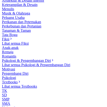
Arsitektur & Desain Interior
Keterampilan & Desain
Menulis
Musik & Olahraga
Peluang Usaha
Perikanan dan Peternakan
Perkebunan dan Pertanian
Tanaman & Taman
Tata Boga
Fiksi
Lihat semua Fiksi
Anak-anak
Remaja
Romantis
Psikologi & Pengembangan Diri
Lihat semua Psikologi & Pengembangan Diri
Motivasi
Pengembang Diri
Psikologi
Textbooks
Lihat semua Textbooks
TK
SD
SMP
SMA