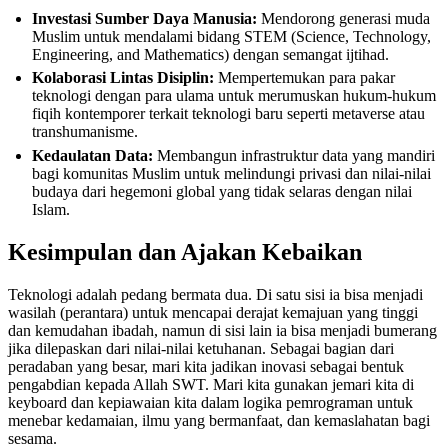
Investasi Sumber Daya Manusia:
Mendorong generasi muda
Muslim untuk mendalami bidang STEM (Science, Technology,
Engineering, and Mathematics) dengan semangat ijtihad.
Kolaborasi Lintas Disiplin:
Mempertemukan para pakar
teknologi dengan para ulama untuk merumuskan hukum-hukum
fiqih kontemporer terkait teknologi baru seperti metaverse atau
transhumanisme.
Kedaulatan Data:
Membangun infrastruktur data yang mandiri
bagi komunitas Muslim untuk melindungi privasi dan nilai-nilai
budaya dari hegemoni global yang tidak selaras dengan nilai
Islam.
Kesimpulan dan Ajakan Kebaikan
Teknologi adalah pedang bermata dua. Di satu sisi ia bisa menjadi
wasilah (perantara) untuk mencapai derajat kemajuan yang tinggi
dan kemudahan ibadah, namun di sisi lain ia bisa menjadi bumerang
jika dilepaskan dari nilai-nilai ketuhanan. Sebagai bagian dari
peradaban yang besar, mari kita jadikan inovasi sebagai bentuk
pengabdian kepada Allah SWT. Mari kita gunakan jemari kita di
keyboard dan kepiawaian kita dalam logika pemrograman untuk
menebar kedamaian, ilmu yang bermanfaat, dan kemaslahatan bagi
sesama.