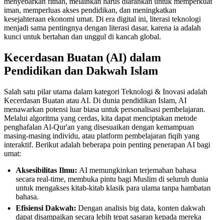
menyebarkan fitnah, melainkan harus diarahkan untuk memperkuat
iman, memperluas akses pendidikan, dan meningkatkan
kesejahteraan ekonomi umat. Di era digital ini, literasi teknologi
menjadi sama pentingnya dengan literasi dasar, karena ia adalah
kunci untuk bertahan dan unggul di kancah global.
Kecerdasan Buatan (AI) dalam
Pendidikan dan Dakwah Islam
Salah satu pilar utama dalam kategori Teknologi & Inovasi adalah
Kecerdasan Buatan atau AI. Di dunia pendidikan Islam, AI
menawarkan potensi luar biasa untuk personalisasi pembelajaran.
Melalui algoritma yang cerdas, kita dapat menciptakan metode
penghafalan Al-Qur'an yang disesuaikan dengan kemampuan
masing-masing individu, atau platform pembelajaran fiqih yang
interaktif. Berikut adalah beberapa poin penting penerapan AI bagi
umat:
Aksesibilitas Ilmu:
AI memungkinkan terjemahan bahasa
secara real-time, membuka pintu bagi Muslim di seluruh dunia
untuk mengakses kitab-kitab klasik para ulama tanpa hambatan
bahasa.
Efisiensi Dakwah:
Dengan analisis big data, konten dakwah
dapat disampaikan secara lebih tepat sasaran kepada mereka