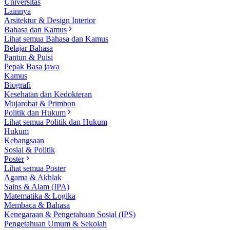
Universitas
Lainnya
Arsitektur & Design Interior
Bahasa dan Kamus
Lihat semua Bahasa dan Kamus
Belajar Bahasa
Pantun & Puisi
Pepak Basa jawa
Kamus
Biografi
Kesehatan dan Kedokteran
Mujarobat & Primbon
Politik dan Hukum
Lihat semua Politik dan Hukum
Hukum
Kebangsaan
Sosial & Politik
Poster
Lihat semua Poster
Agama & Akhlak
Sains & Alam (IPA)
Matematika & Logika
Membaca & Bahasa
Kenegaraan & Pengetahuan Sosial (IPS)
Pengetahuan Umum & Sekolah