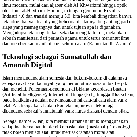
ilmu modern, mulai dari aljabar oleh Al-Khwarizmi hingga optik
oleh Ibnu al-Haytham. Hari ini, di tengah gempuran Revolusi
Industri 4.0 dan transisi menuju 5.0, kita kembali diingatkan bahwa
teknologi hanyalah alat yang kebermanfaatannya bergantung pada
siapa yang memegangnya dan untuk tujuan apa ia digunakan.
Mengadopsi teknologi bukan sekadar mengikuti tren, melainkan
sebuah manifestasi dari perintah agama untuk terus menuntut ilmu
dan memberikan manfaat bagi seluruh alam (Rahmatan lil 'Alamin).
Teknologi sebagai Sunnatullah dan
Amanah Digital
Islam memandang alam semesta dan hukum-hukum di dalamnya
sebagai ayat-ayat kauniyah yang menuntut manusia untuk berpikir
dan meneliti. Penemuan-penemuan di bidang kecerdasan buatan
(Artificial Intelligence), Internet of Things (IoT), hingga Blockchain,
pada hakikatnya adalah penyingkapan rahasia-rahasia alam yang
telah Allah ciptakan. Dalam konteks ini, inovasi teknologi
dipandang sebagai 'sunnatullah' yang harus disikapi dengan bijak.
Sebagai hamba Allah, kita memikul amanah untuk menggunakan
setiap inci kemajuan ini demi kemaslahatan (maslahah). Teknologi
tidak boleh menjadi alat untuk merusak tatanan moral atau