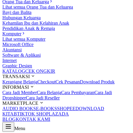
Orang Tua dan Keluarga
Lihat semua Orang Tua dan Keluarga
Bayi dan Balita
Hubungan Keluarga
Kehamilan Ibu dan Kelahiran Anak
Pendidikan Anak & Remaja
Komputer
Lihat semua Komputer
Microsoft Office
Akuntansi
Software & Aplikasi
Internet
Graphic Design
KATALOG
CEK ONGKIR
TRANSAKSI
Keranjang Belanja
Checkout
Cek Pesanan
Download Produk
INFORMASI
Cara Jadi Member
Cara Belanja
Cara Pembayaran
Cara Jadi
Dropshipper
Cara Jadi Reseller
MARKETPLACE
AUDIO BOOKS
E-BOOKS
SHOPEE
DOWNLOAD
KITAB
TIKTOK SHOP
LAZADA
BLOG
KONTAK KAMI
Menu