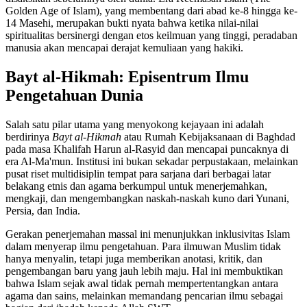
Golden Age of Islam), yang membentang dari abad ke-8 hingga ke-
14 Masehi, merupakan bukti nyata bahwa ketika nilai-nilai
spiritualitas bersinergi dengan etos keilmuan yang tinggi, peradaban
manusia akan mencapai derajat kemuliaan yang hakiki.
Bayt al-Hikmah: Episentrum Ilmu
Pengetahuan Dunia
Salah satu pilar utama yang menyokong kejayaan ini adalah
berdirinya
Bayt al-Hikmah
atau Rumah Kebijaksanaan di Baghdad
pada masa Khalifah Harun al-Rasyid dan mencapai puncaknya di
era Al-Ma'mun. Institusi ini bukan sekadar perpustakaan, melainkan
pusat riset multidisiplin tempat para sarjana dari berbagai latar
belakang etnis dan agama berkumpul untuk menerjemahkan,
mengkaji, dan mengembangkan naskah-naskah kuno dari Yunani,
Persia, dan India.
Gerakan penerjemahan massal ini menunjukkan inklusivitas Islam
dalam menyerap ilmu pengetahuan. Para ilmuwan Muslim tidak
hanya menyalin, tetapi juga memberikan anotasi, kritik, dan
pengembangan baru yang jauh lebih maju. Hal ini membuktikan
bahwa Islam sejak awal tidak pernah mempertentangkan antara
agama dan sains, melainkan memandang pencarian ilmu sebagai