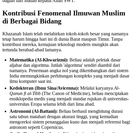
bagian dari ibadah kepada Allah SWT.
Kontribusi Fenomenal Ilmuwan Muslim
di Berbagai Bidang
Khazanah Islam telah melahirkan tokoh-tokoh besar yang namanya
tetap harum hingga hari ini di dunia Barat maupun Timur. Tanpa
kontribusi mereka, kemajuan teknologi modern mungkin akan
tertunda berabad-abad lamanya.
Matematika (Al-Khwarizmi):
Beliau adalah peletak dasar
aljabar dan algoritma. Istilah 'algoritma' sendiri diambil dari
namanya. Penemuan angka nol yang dikembangkan dari sistem
India memungkinkan perhitungan kompleks yang menjadi dasar
ilmu komputer saat ini.
Kedokteran (Ibnu Sina/Avicenna):
Melalui karyanya
Al-
Qanun fi al-Tibb
(The Canon of Medicine), beliau menciptakan
ensiklopedia medis yang menjadi standar rujukan di universitas-
universitas Eropa selama lebih dari lima abad.
Astronomi (Al-Battani):
Beliau berhasil menghitung durasi
satu tahun matahari dengan akurasi tinggi, yang kemudian
mengoreksi sistem penanggalan kuno dan menjadi referensi bagi
astronom seperti Copernicus.