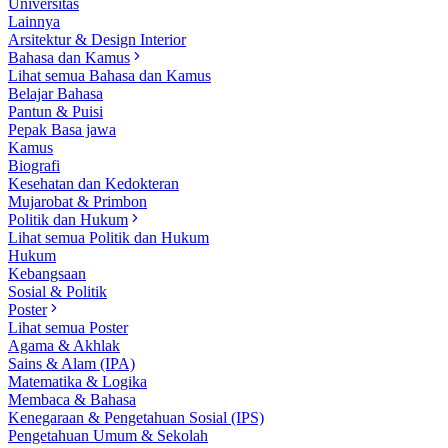
Universitas
Lainnya
Arsitektur & Design Interior
Bahasa dan Kamus
Lihat semua Bahasa dan Kamus
Belajar Bahasa
Pantun & Puisi
Pepak Basa jawa
Kamus
Biografi
Kesehatan dan Kedokteran
Mujarobat & Primbon
Politik dan Hukum
Lihat semua Politik dan Hukum
Hukum
Kebangsaan
Sosial & Politik
Poster
Lihat semua Poster
Agama & Akhlak
Sains & Alam (IPA)
Matematika & Logika
Membaca & Bahasa
Kenegaraan & Pengetahuan Sosial (IPS)
Pengetahuan Umum & Sekolah