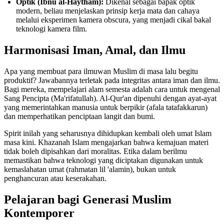
Optik (Ibnu al-Haytham):
Dikenal sebagai bapak optik
modern, beliau menjelaskan prinsip kerja mata dan cahaya
melalui eksperimen kamera obscura, yang menjadi cikal bakal
teknologi kamera film.
Harmonisasi Iman, Amal, dan Ilmu
Apa yang membuat para ilmuwan Muslim di masa lalu begitu
produktif? Jawabannya terletak pada integritas antara iman dan ilmu.
Bagi mereka, mempelajari alam semesta adalah cara untuk mengenal
Sang Pencipta (Ma'rifatullah). Al-Qur'an dipenuhi dengan ayat-ayat
yang memerintahkan manusia untuk berpikir (afala tatafakkarun)
dan memperhatikan penciptaan langit dan bumi.
Spirit inilah yang seharusnya dihidupkan kembali oleh umat Islam
masa kini. Khazanah Islam mengajarkan bahwa kemajuan materi
tidak boleh dipisahkan dari moralitas. Etika dalam berilmu
memastikan bahwa teknologi yang diciptakan digunakan untuk
kemaslahatan umat (rahmatan lil 'alamin), bukan untuk
penghancuran atau keserakahan.
Pelajaran bagi Generasi Muslim
Kontemporer