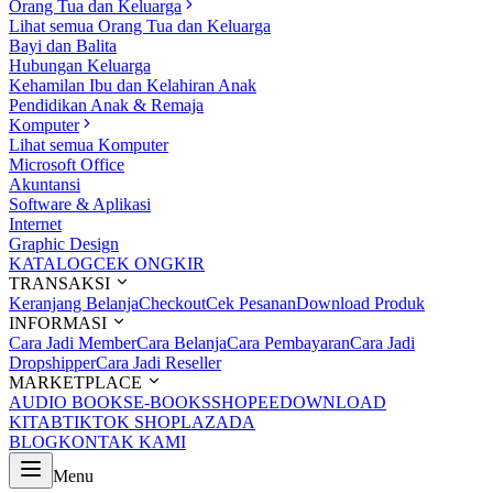
Orang Tua dan Keluarga
Lihat semua Orang Tua dan Keluarga
Bayi dan Balita
Hubungan Keluarga
Kehamilan Ibu dan Kelahiran Anak
Pendidikan Anak & Remaja
Komputer
Lihat semua Komputer
Microsoft Office
Akuntansi
Software & Aplikasi
Internet
Graphic Design
KATALOG
CEK ONGKIR
TRANSAKSI
Keranjang Belanja
Checkout
Cek Pesanan
Download Produk
INFORMASI
Cara Jadi Member
Cara Belanja
Cara Pembayaran
Cara Jadi
Dropshipper
Cara Jadi Reseller
MARKETPLACE
AUDIO BOOKS
E-BOOKS
SHOPEE
DOWNLOAD
KITAB
TIKTOK SHOP
LAZADA
BLOG
KONTAK KAMI
Menu