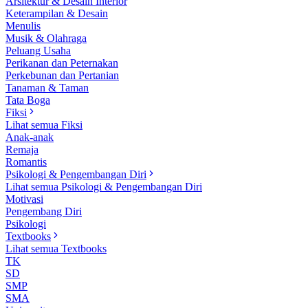
Arsitektur & Desain Interior
Keterampilan & Desain
Menulis
Musik & Olahraga
Peluang Usaha
Perikanan dan Peternakan
Perkebunan dan Pertanian
Tanaman & Taman
Tata Boga
Fiksi
Lihat semua Fiksi
Anak-anak
Remaja
Romantis
Psikologi & Pengembangan Diri
Lihat semua Psikologi & Pengembangan Diri
Motivasi
Pengembang Diri
Psikologi
Textbooks
Lihat semua Textbooks
TK
SD
SMP
SMA