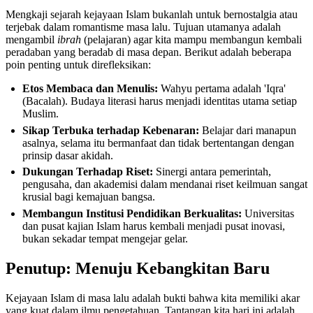
Mengkaji sejarah kejayaan Islam bukanlah untuk bernostalgia atau
terjebak dalam romantisme masa lalu. Tujuan utamanya adalah
mengambil
ibrah
(pelajaran) agar kita mampu membangun kembali
peradaban yang beradab di masa depan. Berikut adalah beberapa
poin penting untuk direfleksikan:
Etos Membaca dan Menulis:
Wahyu pertama adalah 'Iqra'
(Bacalah). Budaya literasi harus menjadi identitas utama setiap
Muslim.
Sikap Terbuka terhadap Kebenaran:
Belajar dari manapun
asalnya, selama itu bermanfaat dan tidak bertentangan dengan
prinsip dasar akidah.
Dukungan Terhadap Riset:
Sinergi antara pemerintah,
pengusaha, dan akademisi dalam mendanai riset keilmuan sangat
krusial bagi kemajuan bangsa.
Membangun Institusi Pendidikan Berkualitas:
Universitas
dan pusat kajian Islam harus kembali menjadi pusat inovasi,
bukan sekadar tempat mengejar gelar.
Penutup: Menuju Kebangkitan Baru
Kejayaan Islam di masa lalu adalah bukti bahwa kita memiliki akar
yang kuat dalam ilmu pengetahuan. Tantangan kita hari ini adalah