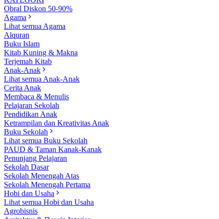
Obral Diskon 50-90%
Agama
Lihat semua Agama
Alquran
Buku Islam
Kitab Kuning & Makna
Terjemah Kitab
Anak-Anak
Lihat semua Anak-Anak
Cerita Anak
Membaca & Menulis
Pelajaran Sekolah
Pendidikan Anak
Ketrampilan dan Kreativitas Anak
Buku Sekolah
Lihat semua Buku Sekolah
PAUD & Taman Kanak-Kanak
Penunjang Pelajaran
Sekolah Dasar
Sekolah Menengah Atas
Sekolah Menengah Pertama
Hobi dan Usaha
Lihat semua Hobi dan Usaha
Agrobisnis