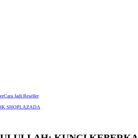
er
Cara Jadi Reseller
OK SHOP
LAZADA
SULULLAH: KUNCI KEBERK