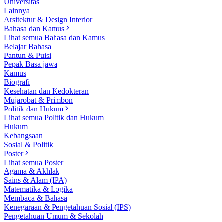
Universitas
Lainnya
Arsitektur & Design Interior
Bahasa dan Kamus
Lihat semua Bahasa dan Kamus
Belajar Bahasa
Pantun & Puisi
Pepak Basa jawa
Kamus
Biografi
Kesehatan dan Kedokteran
Mujarobat & Primbon
Politik dan Hukum
Lihat semua Politik dan Hukum
Hukum
Kebangsaan
Sosial & Politik
Poster
Lihat semua Poster
Agama & Akhlak
Sains & Alam (IPA)
Matematika & Logika
Membaca & Bahasa
Kenegaraan & Pengetahuan Sosial (IPS)
Pengetahuan Umum & Sekolah