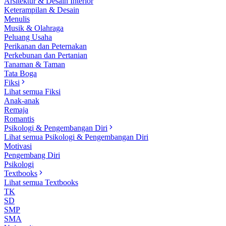
Arsitektur & Desain Interior
Keterampilan & Desain
Menulis
Musik & Olahraga
Peluang Usaha
Perikanan dan Peternakan
Perkebunan dan Pertanian
Tanaman & Taman
Tata Boga
Fiksi
Lihat semua Fiksi
Anak-anak
Remaja
Romantis
Psikologi & Pengembangan Diri
Lihat semua Psikologi & Pengembangan Diri
Motivasi
Pengembang Diri
Psikologi
Textbooks
Lihat semua Textbooks
TK
SD
SMP
SMA