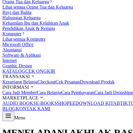
Orang Tua dan Keluarga
Lihat semua Orang Tua dan Keluarga
Bayi dan Balita
Hubungan Keluarga
Kehamilan Ibu dan Kelahiran Anak
Pendidikan Anak & Remaja
Komputer
Lihat semua Komputer
Microsoft Office
Akuntansi
Software & Aplikasi
Internet
Graphic Design
KATALOG
CEK ONGKIR
TRANSAKSI
Keranjang Belanja
Checkout
Cek Pesanan
Download Produk
INFORMASI
Cara Jadi Member
Cara Belanja
Cara Pembayaran
Cara Jadi Dropshipp
MARKETPLACE
AUDIO BOOKS
E-BOOKS
SHOPEE
DOWNLOAD KITAB
TIKT
BLOG
KONTAK KAMI
Menu
MENELADANI AKHLAK RA