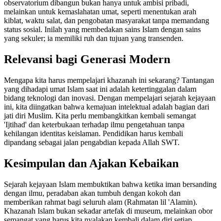
observatorium dibangun bukan hanya untuk ambisi pribadi,
melainkan untuk kemaslahatan umat, seperti menentukan arah
kiblat, waktu salat, dan pengobatan masyarakat tanpa memandang
status sosial. Inilah yang membedakan sains Islam dengan sains
yang sekuler; ia memiliki ruh dan tujuan yang transenden.
Relevansi bagi Generasi Modern
Mengapa kita harus mempelajari khazanah ini sekarang? Tantangan
yang dihadapi umat Islam saat ini adalah ketertinggalan dalam
bidang teknologi dan inovasi. Dengan mempelajari sejarah kejayaan
ini, kita diingatkan bahwa kemajuan intelektual adalah bagian dari
jati diri Muslim. Kita perlu membangkitkan kembali semangat
'Ijtihad' dan keterbukaan terhadap ilmu pengetahuan tanpa
kehilangan identitas keislaman. Pendidikan harus kembali
dipandang sebagai jalan pengabdian kepada Allah SWT.
Kesimpulan dan Ajakan Kebaikan
Sejarah kejayaan Islam membuktikan bahwa ketika iman bersanding
dengan ilmu, peradaban akan tumbuh dengan kokoh dan
memberikan rahmat bagi seluruh alam (Rahmatan lil 'Alamin).
Khazanah Islam bukan sekadar artefak di museum, melainkan obor
semangat yang harus kita nyalakan kembali dalam diri setiap