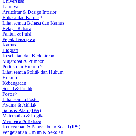
Universitas
Lainnya
Arsitektur & Design Interior
Bahasa dan Kamus
Lihat semua Bahasa dan Kamus
Belajar Bahasa
Pantun & Puisi
Pepak Basa jawa
Kamus
Biografi
Kesehatan dan Kedokteran
Mujarobat & Primbon
Politik dan Hukum
Lihat semua Politik dan Hukum
Hukum
Kebangsaan
Sosial & Politik
Poster
Lihat semua Poster
Agama & Akhlak
Sains & Alam (IPA)
Matematika & Logika
Membaca & Bahasa
Kenegaraan & Pengetahuan Sosial (IPS)
Pengetahuan Umum & Sekolah