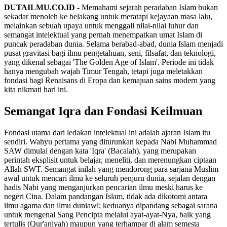
DUTAILMU.CO.ID -
Memahami sejarah peradaban Islam bukan
sekadar menoleh ke belakang untuk meratapi kejayaan masa lalu,
melainkan sebuah upaya untuk menggali nilai-nilai luhur dan
semangat intelektual yang pernah menempatkan umat Islam di
puncak peradaban dunia. Selama berabad-abad, dunia Islam menjadi
pusat gravitasi bagi ilmu pengetahuan, seni, filsafat, dan teknologi,
yang dikenal sebagai 'The Golden Age of Islam'. Periode ini tidak
hanya mengubah wajah Timur Tengah, tetapi juga meletakkan
fondasi bagi Renaisans di Eropa dan kemajuan sains modern yang
kita nikmati hari ini.
Semangat Iqra dan Fondasi Keilmuan
Fondasi utama dari ledakan intelektual ini adalah ajaran Islam itu
sendiri. Wahyu pertama yang diturunkan kepada Nabi Muhammad
SAW dimulai dengan kata 'Iqra' (Bacalah), yang merupakan
perintah eksplisit untuk belajar, meneliti, dan merenungkan ciptaan
Allah SWT. Semangat inilah yang mendorong para sarjana Muslim
awal untuk mencari ilmu ke seluruh penjuru dunia, sejalan dengan
hadis Nabi yang menganjurkan pencarian ilmu meski harus ke
negeri Cina. Dalam pandangan Islam, tidak ada dikotomi antara
ilmu agama dan ilmu duniawi; keduanya dipandang sebagai sarana
untuk mengenal Sang Pencipta melalui ayat-ayat-Nya, baik yang
tertulis (Qur'aniyah) maupun yang terhampar di alam semesta