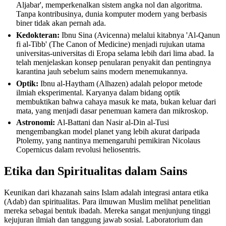
Aljabar', memperkenalkan sistem angka nol dan algoritma.
Tanpa kontribusinya, dunia komputer modern yang berbasis
biner tidak akan pernah ada.
Kedokteran:
Ibnu Sina (Avicenna) melalui kitabnya 'Al-Qanun
fi al-Tibb' (The Canon of Medicine) menjadi rujukan utama
universitas-universitas di Eropa selama lebih dari lima abad. Ia
telah menjelaskan konsep penularan penyakit dan pentingnya
karantina jauh sebelum sains modern menemukannya.
Optik:
Ibnu al-Haytham (Alhazen) adalah pelopor metode
ilmiah eksperimental. Karyanya dalam bidang optik
membuktikan bahwa cahaya masuk ke mata, bukan keluar dari
mata, yang menjadi dasar penemuan kamera dan mikroskop.
Astronomi:
Al-Battani dan Nasir al-Din al-Tusi
mengembangkan model planet yang lebih akurat daripada
Ptolemy, yang nantinya memengaruhi pemikiran Nicolaus
Copernicus dalam revolusi heliosentris.
Etika dan Spiritualitas dalam Sains
Keunikan dari khazanah sains Islam adalah integrasi antara etika
(Adab) dan spiritualitas. Para ilmuwan Muslim melihat penelitian
mereka sebagai bentuk ibadah. Mereka sangat menjunjung tinggi
kejujuran ilmiah dan tanggung jawab sosial. Laboratorium dan