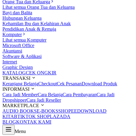
Orang Tua dan Keluarga
Lihat semua Orang Tua dan Keluarga
Bayi dan Balita
Hubungan Keluarga
Kehamilan Ibu dan Kelahiran Anak
Pendidikan Anak & Remaja
Komputer
Lihat semua Komputer
Microsoft Office
Akuntansi
Software & Aplikasi
Internet
Graphic Design
KATALOG
CEK ONGKIR
TRANSAKSI
Keranjang Belanja
Checkout
Cek Pesanan
Download Produk
INFORMASI
Cara Jadi Member
Cara Belanja
Cara Pembayaran
Cara Jadi
Dropshipper
Cara Jadi Reseller
MARKETPLACE
AUDIO BOOKS
E-BOOKS
SHOPEE
DOWNLOAD
KITAB
TIKTOK SHOP
LAZADA
BLOG
KONTAK KAMI
Menu