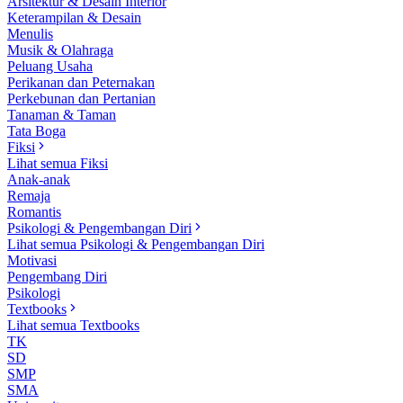
Arsitektur & Desain Interior
Keterampilan & Desain
Menulis
Musik & Olahraga
Peluang Usaha
Perikanan dan Peternakan
Perkebunan dan Pertanian
Tanaman & Taman
Tata Boga
Fiksi
Lihat semua Fiksi
Anak-anak
Remaja
Romantis
Psikologi & Pengembangan Diri
Lihat semua Psikologi & Pengembangan Diri
Motivasi
Pengembang Diri
Psikologi
Textbooks
Lihat semua Textbooks
TK
SD
SMP
SMA