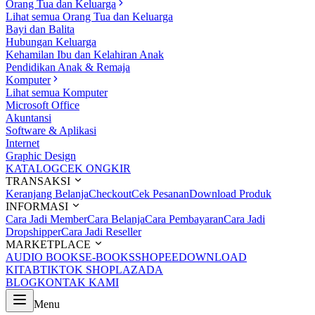
Orang Tua dan Keluarga
Lihat semua Orang Tua dan Keluarga
Bayi dan Balita
Hubungan Keluarga
Kehamilan Ibu dan Kelahiran Anak
Pendidikan Anak & Remaja
Komputer
Lihat semua Komputer
Microsoft Office
Akuntansi
Software & Aplikasi
Internet
Graphic Design
KATALOG
CEK ONGKIR
TRANSAKSI
Keranjang Belanja
Checkout
Cek Pesanan
Download Produk
INFORMASI
Cara Jadi Member
Cara Belanja
Cara Pembayaran
Cara Jadi
Dropshipper
Cara Jadi Reseller
MARKETPLACE
AUDIO BOOKS
E-BOOKS
SHOPEE
DOWNLOAD
KITAB
TIKTOK SHOP
LAZADA
BLOG
KONTAK KAMI
Menu