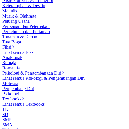
Arsitektur & Desain Interior
Keterampilan & Desain
Menulis
Musik & Olahraga
Peluang Usaha
Perikanan dan Peternakan
Perkebunan dan Pertanian
Tanaman & Taman
Tata Boga
Fiksi
Lihat semua Fiksi
Anak-anak
Remaja
Romantis
Psikologi & Pengembangan Diri
Lihat semua Psikologi & Pengembangan Diri
Motivasi
Pengembang Diri
Psikologi
Textbooks
Lihat semua Textbooks
TK
SD
SMP
SMA