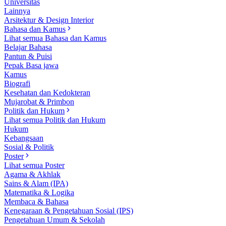
Universitas
Lainnya
Arsitektur & Design Interior
Bahasa dan Kamus
Lihat semua Bahasa dan Kamus
Belajar Bahasa
Pantun & Puisi
Pepak Basa jawa
Kamus
Biografi
Kesehatan dan Kedokteran
Mujarobat & Primbon
Politik dan Hukum
Lihat semua Politik dan Hukum
Hukum
Kebangsaan
Sosial & Politik
Poster
Lihat semua Poster
Agama & Akhlak
Sains & Alam (IPA)
Matematika & Logika
Membaca & Bahasa
Kenegaraan & Pengetahuan Sosial (IPS)
Pengetahuan Umum & Sekolah