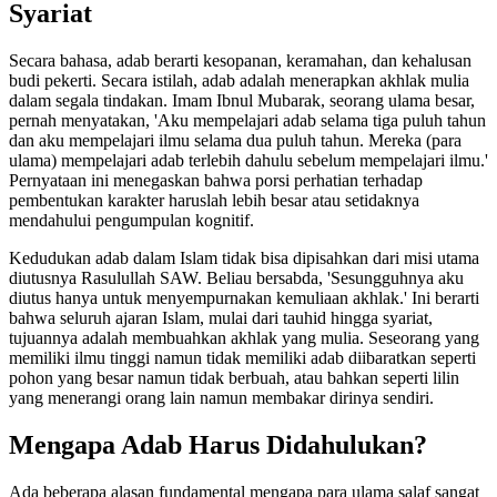
Syariat
Secara bahasa, adab berarti kesopanan, keramahan, dan kehalusan
budi pekerti. Secara istilah, adab adalah menerapkan akhlak mulia
dalam segala tindakan. Imam Ibnul Mubarak, seorang ulama besar,
pernah menyatakan, 'Aku mempelajari adab selama tiga puluh tahun
dan aku mempelajari ilmu selama dua puluh tahun. Mereka (para
ulama) mempelajari adab terlebih dahulu sebelum mempelajari ilmu.'
Pernyataan ini menegaskan bahwa porsi perhatian terhadap
pembentukan karakter haruslah lebih besar atau setidaknya
mendahului pengumpulan kognitif.
Kedudukan adab dalam Islam tidak bisa dipisahkan dari misi utama
diutusnya Rasulullah SAW. Beliau bersabda, 'Sesungguhnya aku
diutus hanya untuk menyempurnakan kemuliaan akhlak.' Ini berarti
bahwa seluruh ajaran Islam, mulai dari tauhid hingga syariat,
tujuannya adalah membuahkan akhlak yang mulia. Seseorang yang
memiliki ilmu tinggi namun tidak memiliki adab diibaratkan seperti
pohon yang besar namun tidak berbuah, atau bahkan seperti lilin
yang menerangi orang lain namun membakar dirinya sendiri.
Mengapa Adab Harus Didahulukan?
Ada beberapa alasan fundamental mengapa para ulama salaf sangat