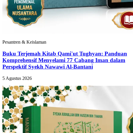
Pesantren & Keislaman
Buku Terjemah Kitab Qami'ut Tughyan: Panduan
Komprehensif Menyelami 77 Cabang Iman dalam
Perspektif Syekh Nawawi Al-Bantani
5 Agustus 2026