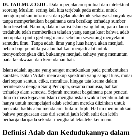
DUTAILMU.CO.ID -
Dalam perjalanan spiritual dan intelektual
seorang Muslim, sering kali kita terjebak pada ambisi untuk
mengumpulkan informasi dan gelar akademik sebanyak-banyaknya
tanpa memperhatikan bagaimana cara bersikap terhadap sumber
ilmu tersebut. Namun, dalam tradisi Islam yang luhur, para ulama
terdahulu telah memberikan teladan yang sangat kuat bahwa adab
merupakan pintu gerbang utama sebelum seseorang menyelami
samudra ilmu. Tanpa adab, ilmu yang luas hanya akan menjadi
beban bagi pemiliknya atau bahkan menjadi alat untuk
menyombongkan diri, bukannya menjadi cahaya yang menuntun
pada ketakwaan dan kerendahan hati.
Islam adalah agama yang sangat menekankan pada pembentukan
karakter. Istilah 'Adab' mencakup spektrum yang sangat luas, mulai
dari sopan santun, etika, moralitas, hingga tata krama dalam
berinteraksi dengan Sang Pencipta, sesama manusia, bahkan
terhadap alam semesta. Sejarah mencatat bagaimana para pencari
ilmu di masa kejayaan Islam menghabiskan waktu bertahun-tahun
hanya untuk mempelajari adab sebelum mereka diizinkan untuk
mencatat hadits atau mendalami hukum fiqih. Hal ini menunjukkan
bahwa penguasaan atas diri sendiri jauh lebih sulit dan lebih
berharga daripada sekadar menghafal teks-teks keilmuan.
Definisi Adab dan Kedudukannya dalam