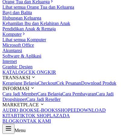
Orang Tua dan Keluarga
Lihat semua Orang Tua dan Keluarga
Bayi dan Balita
Hubungan Keluarga
Kehamilan Ibu dan Kelahiran Anak
Pendidikan Anak & Remaja
Komputer
Lihat semua Komputer
Microsoft Office
Akuntansi
Software & Aplikasi
Internet
Graphic Design
KATALOG
CEK ONGKIR
TRANSAKSI
Keranjang Belanja
Checkout
Cek Pesanan
Download Produk
INFORMASI
Cara Jadi Member
Cara Belanja
Cara Pembayaran
Cara Jadi
Dropshipper
Cara Jadi Reseller
MARKETPLACE
AUDIO BOOKS
E-BOOKS
SHOPEE
DOWNLOAD
KITAB
TIKTOK SHOP
LAZADA
BLOG
KONTAK KAMI
Menu