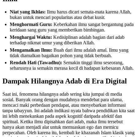
Niat yang Ikhlas:
Ilmu harus dicari semata-mata karena Allah,
bukan untuk mencari popularitas atau debat kusir.
Menghormati Guru:
Keberkahan ilmu sangat bergantung pada
keridaan sang guru yang memberikan bimbingan.
Menghargai Waktu:
Kedisiplinan adalah bagian dari adab
terhadap nikmat umur yang diberikan Allah.
Mengamalkan Ilmu:
Buah dari ilmu adalah amal. Ilmu yang
tidak diamalkan bagaikan pohon yang tidak berbuah.
Rendah Hati (Tawadhu):
Semakin tinggi ilmu seseorang,
seharusnya ia semakin merasa kecil di hadapan kebesaran Allah.
Dampak Hilangnya Adab di Era Digital
Saat ini, fenomena hilangnya adab sering kita jumpai di media
sosial. Banyak orang dengan mudahnya mendebat para ulama,
mencaci maki perbedaan pendapat, atau menyebarkan informasi
tanpa tabayyun. Ini adalah indikasi nyata bahwa pendidikan kita saat
ini lebih menekankan pada aspek kognitif daripada afektif dan
spiritual. Ketika ilmu dipisahkan dari adab, maka ilmu tersebut
hanya akan menjadi alat untuk memuaskan ego dan memicu
perpecahan. Oleh karena itu, kembali ke khazanah Islam klasik yang