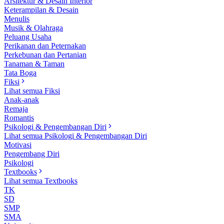
Arsitektur & Desain Interior
Keterampilan & Desain
Menulis
Musik & Olahraga
Peluang Usaha
Perikanan dan Peternakan
Perkebunan dan Pertanian
Tanaman & Taman
Tata Boga
Fiksi
Lihat semua Fiksi
Anak-anak
Remaja
Romantis
Psikologi & Pengembangan Diri
Lihat semua Psikologi & Pengembangan Diri
Motivasi
Pengembang Diri
Psikologi
Textbooks
Lihat semua Textbooks
TK
SD
SMP
SMA