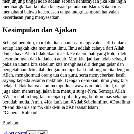
menjunjung tinggi adab adalah sebuah keniscayaan jika kita ingin
membangkitkan kembali kejayaan peradaban Islam. Kita harus
memahami bahwa kecerdasan tanpa integritas moral hanyalah
kecerdasan yang menyesatkan.
Kesimpulan dan Ajakan
Sebagai penutup, marilah kita senantiasa mengevaluasi diri dalam
setiap langkah kita menuntut ilmu. Ilmu adalah cahaya dari Allah,
dan cahaya Allah tidak akan masuk ke dalam hati yang kotor oleh
kesombongan dan ketiadaan adab. Mari kita jadikan adab sebagai
pakaian utama kita sebelum kita menghiasi diri dengan gelar dan
pengetahuan. Mulailah dengan memperbaiki hubungan kita dengan
Allah, menghormati orang tua dan guru, serta menyebarkan kasih
sayang kepada sesama makhluk. Dengan demikian, ilmu yang kita
pelajari tidak hanya akan memperluas wawasan intelektual, tetapi
juga akan menerangi jalan kita menuju surga-Nya. Semoga Allah
SWT membimbing kita menjadi pribadi yang berilmu luas sekaligus
beradab mulia. Amin. #KajianIslam #AdabSebelumIlmu #DutaIlmu
#PendidikanIslam #AkhlakMulia #KhazanahIslam
#GenerasiRabbani
Bagikan: