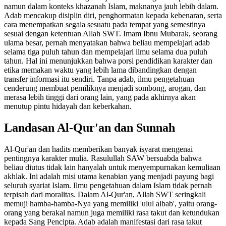
namun dalam konteks khazanah Islam, maknanya jauh lebih dalam.
Adab mencakup disiplin diri, penghormatan kepada kebenaran, serta
cara menempatkan segala sesuatu pada tempat yang semestinya
sesuai dengan ketentuan Allah SWT. Imam Ibnu Mubarak, seorang
ulama besar, pernah menyatakan bahwa beliau mempelajari adab
selama tiga puluh tahun dan mempelajari ilmu selama dua puluh
tahun. Hal ini menunjukkan bahwa porsi pendidikan karakter dan
etika memakan waktu yang lebih lama dibandingkan dengan
transfer informasi itu sendiri. Tanpa adab, ilmu pengetahuan
cenderung membuat pemiliknya menjadi sombong, arogan, dan
merasa lebih tinggi dari orang lain, yang pada akhirnya akan
menutup pintu hidayah dan keberkahan.
Landasan Al-Qur'an dan Sunnah
Al-Qur'an dan hadits memberikan banyak isyarat mengenai
pentingnya karakter mulia. Rasulullah SAW bersuabda bahwa
beliau diutus tidak lain hanyalah untuk menyempurnakan kemuliaan
akhlak. Ini adalah misi utama kenabian yang menjadi payung bagi
seluruh syariat Islam. Ilmu pengetahuan dalam Islam tidak pernah
terpisah dari moralitas. Dalam Al-Qur'an, Allah SWT seringkali
memuji hamba-hamba-Nya yang memiliki 'ulul albab', yaitu orang-
orang yang berakal namun juga memiliki rasa takut dan ketundukan
kepada Sang Pencipta. Adab adalah manifestasi dari rasa takut