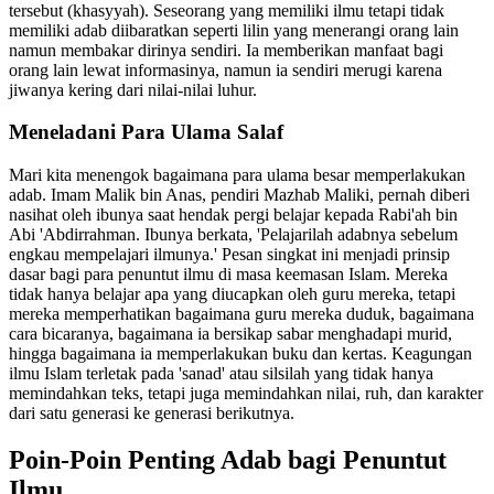
tersebut (khasyyah). Seseorang yang memiliki ilmu tetapi tidak
memiliki adab diibaratkan seperti lilin yang menerangi orang lain
namun membakar dirinya sendiri. Ia memberikan manfaat bagi
orang lain lewat informasinya, namun ia sendiri merugi karena
jiwanya kering dari nilai-nilai luhur.
Meneladani Para Ulama Salaf
Mari kita menengok bagaimana para ulama besar memperlakukan
adab. Imam Malik bin Anas, pendiri Mazhab Maliki, pernah diberi
nasihat oleh ibunya saat hendak pergi belajar kepada Rabi'ah bin
Abi 'Abdirrahman. Ibunya berkata, 'Pelajarilah adabnya sebelum
engkau mempelajari ilmunya.' Pesan singkat ini menjadi prinsip
dasar bagi para penuntut ilmu di masa keemasan Islam. Mereka
tidak hanya belajar apa yang diucapkan oleh guru mereka, tetapi
mereka memperhatikan bagaimana guru mereka duduk, bagaimana
cara bicaranya, bagaimana ia bersikap sabar menghadapi murid,
hingga bagaimana ia memperlakukan buku dan kertas. Keagungan
ilmu Islam terletak pada 'sanad' atau silsilah yang tidak hanya
memindahkan teks, tetapi juga memindahkan nilai, ruh, dan karakter
dari satu generasi ke generasi berikutnya.
Poin-Poin Penting Adab bagi Penuntut
Ilmu