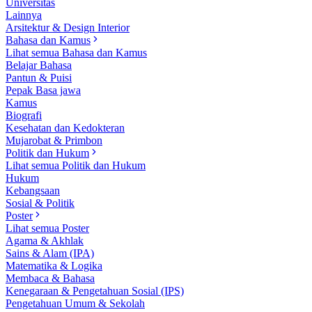
Universitas
Lainnya
Arsitektur & Design Interior
Bahasa dan Kamus
Lihat semua Bahasa dan Kamus
Belajar Bahasa
Pantun & Puisi
Pepak Basa jawa
Kamus
Biografi
Kesehatan dan Kedokteran
Mujarobat & Primbon
Politik dan Hukum
Lihat semua Politik dan Hukum
Hukum
Kebangsaan
Sosial & Politik
Poster
Lihat semua Poster
Agama & Akhlak
Sains & Alam (IPA)
Matematika & Logika
Membaca & Bahasa
Kenegaraan & Pengetahuan Sosial (IPS)
Pengetahuan Umum & Sekolah