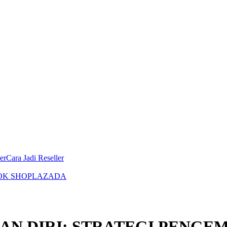
er
Cara Jadi Reseller
OK SHOP
LAZADA
N DIRI: STRATEGI PENGE