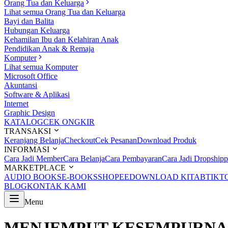
Orang Tua dan Keluarga
Lihat semua Orang Tua dan Keluarga
Bayi dan Balita
Hubungan Keluarga
Kehamilan Ibu dan Kelahiran Anak
Pendidikan Anak & Remaja
Komputer
Lihat semua Komputer
Microsoft Office
Akuntansi
Software & Aplikasi
Internet
Graphic Design
KATALOG
CEK ONGKIR
TRANSAKSI
Keranjang Belanja
Checkout
Cek Pesanan
Download Produk
INFORMASI
Cara Jadi Member
Cara Belanja
Cara Pembayaran
Cara Jadi Dropshipp
MARKETPLACE
AUDIO BOOKS
E-BOOKS
SHOPEE
DOWNLOAD KITAB
TIKT
BLOG
KONTAK KAMI
Menu
MENJEMPUT KESEMPURNAA