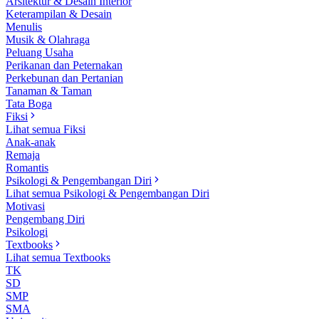
Arsitektur & Desain Interior
Keterampilan & Desain
Menulis
Musik & Olahraga
Peluang Usaha
Perikanan dan Peternakan
Perkebunan dan Pertanian
Tanaman & Taman
Tata Boga
Fiksi
Lihat semua Fiksi
Anak-anak
Remaja
Romantis
Psikologi & Pengembangan Diri
Lihat semua Psikologi & Pengembangan Diri
Motivasi
Pengembang Diri
Psikologi
Textbooks
Lihat semua Textbooks
TK
SD
SMP
SMA