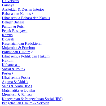
Universitas
Lainnya
Arsitektur & Design Interior
Bahasa dan Kamus
Lihat semua Bahasa dan Kamus
Belajar Bahasa
Pantun & Puisi
Pepak Basa jawa
Kamus
Biografi
Kesehatan dan Kedokteran
Mujarobat & Primbon
Politik dan Hukum
Lihat semua Politik dan Hukum
Hukum
Kebangsaan
Sosial & Politik
Poster
Lihat semua Poster
Agama & Akhlak
Sains & Alam (IPA)
Matematika & Logika
Membaca & Bahasa
Kenegaraan & Pengetahuan Sosial (IPS)
Pengetahuan Umum & Sekolah