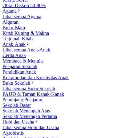
Obral Diskon 50-90%
Agama
Lihat semua Agama
Alquran
Buku Islam
Kitab Kuning & Makna
Terjemah Kitab
Anak-Anak
Lihat semua Anak-Anak
Cerita Anak
Membaca & Menulis
Pelajaran Sekolah
Pendidikan Anak
Ketrampilan dan Kreativitas Anak
Buku Sekolah
Lihat semua Buku Sekolah
PAUD & Taman Kanak-Kanak
Penunjang Pelajaran
Sekolah Dasar
Sekolah Menengah Atas
Sekolah Menengah Pertama
Hobi dan Usaha
Lihat semua Hobi dan Usaha
Agrobisnis