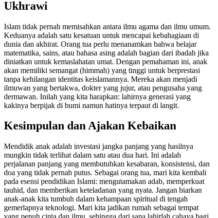
Ukhrawi
Islam tidak pernah memisahkan antara ilmu agama dan ilmu umum.
Keduanya adalah satu kesatuan untuk mencapai kebahagiaan di
dunia dan akhirat. Orang tua perlu menanamkan bahwa belajar
matematika, sains, atau bahasa asing adalah bagian dari ibadah jika
diniatkan untuk kemaslahatan umat. Dengan pemahaman ini, anak
akan memiliki semangat (himmah) yang tinggi untuk berprestasi
tanpa kehilangan identitas keislamannya. Mereka akan menjadi
ilmuwan yang bertakwa, dokter yang jujur, atau pengusaha yang
dermawan. Inilah yang kita harapkan: lahirnya generasi yang
kakinya berpijak di bumi namun hatinya terpaut di langit.
Kesimpulan dan Ajakan Kebaikan
Mendidik anak adalah investasi jangka panjang yang hasilnya
mungkin tidak terlihat dalam satu atau dua hari. Ini adalah
perjalanan panjang yang membutuhkan kesabaran, konsistensi, dan
doa yang tidak pernah putus. Sebagai orang tua, mari kita kembali
pada esensi pendidikan Islami: mengutamakan adab, memperkuat
tauhid, dan memberikan keteladanan yang nyata. Jangan biarkan
anak-anak kita tumbuh dalam kehampaan spiritual di tengah
gemerlapnya teknologi. Mari kita jadikan rumah sebagai tempat
yang penuh cinta dan ilmu, sehingga dari sana lahirlah cahaya bagi