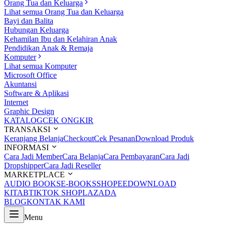
Orang Tua dan Keluarga
Lihat semua Orang Tua dan Keluarga
Bayi dan Balita
Hubungan Keluarga
Kehamilan Ibu dan Kelahiran Anak
Pendidikan Anak & Remaja
Komputer
Lihat semua Komputer
Microsoft Office
Akuntansi
Software & Aplikasi
Internet
Graphic Design
KATALOG
CEK ONGKIR
TRANSAKSI
Keranjang Belanja
Checkout
Cek Pesanan
Download Produk
INFORMASI
Cara Jadi Member
Cara Belanja
Cara Pembayaran
Cara Jadi
Dropshipper
Cara Jadi Reseller
MARKETPLACE
AUDIO BOOKS
E-BOOKS
SHOPEE
DOWNLOAD
KITAB
TIKTOK SHOP
LAZADA
BLOG
KONTAK KAMI
Menu