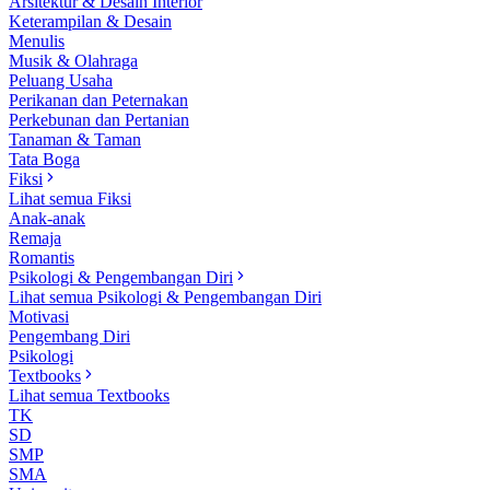
Arsitektur & Desain Interior
Keterampilan & Desain
Menulis
Musik & Olahraga
Peluang Usaha
Perikanan dan Peternakan
Perkebunan dan Pertanian
Tanaman & Taman
Tata Boga
Fiksi
Lihat semua Fiksi
Anak-anak
Remaja
Romantis
Psikologi & Pengembangan Diri
Lihat semua Psikologi & Pengembangan Diri
Motivasi
Pengembang Diri
Psikologi
Textbooks
Lihat semua Textbooks
TK
SD
SMP
SMA