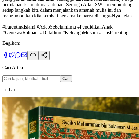
peradaban Islam di masa depan. Semoga Allah SWT membimbing
setiap langkah kita dalam menjalankan amanah mulia ini dan
mengumpulkan kita kembali bersama keluarga di surga-Nya kelak.
#ParentingIslami #AdabSebelumIlmu #PendidikanAnak
#GenerasiRabbani #DutaIlmu #KeluargaMuslim #TipsParenting
Bagikan:
Cari Artikel
Cari
Terbaru