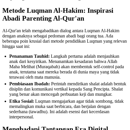
Metode Luqman Al-Hakim: Inspirasi
Abadi Parenting Al-Qur'an
Al-Qur'an telah mengabadikan dialog antara Luqman Al-Hakim
dengan anaknya sebagai pedoman abadi bagi orang tua. Ada
beberapa poin krusial dari metode pendidikan Luqman yang relevan
hingga saat ini:
Penanaman Tauhid:
Langkah pertama adalah menjauhkan
anak dari kesyirikan. Menanamkan kesadaran bahwa Allah
Maha Melihat (Muraqabah) akan membentuk self-control pada
anak, terutama saat mereka berada di dunia maya yang tidak
terawasi oleh mata manusia.
Pembiasaan Ibadah:
Perintah mendirikan shalat adalah bentuk
disiplin dan komunikasi vertikal kepada Sang Pencipta. Shalat
yang benar akan mencegah perbuatan keji dan mungkar.
Etika Sosial:
Luqman mengajarkan agar tidak sombong, tidak
memalingkan muka saat berbicara, dan berjalan dengan
sederhana (tawadhu). Ini adalah esensi dari kecerdasan
interpersonal.
Menghadapi Tantangan Era Digital