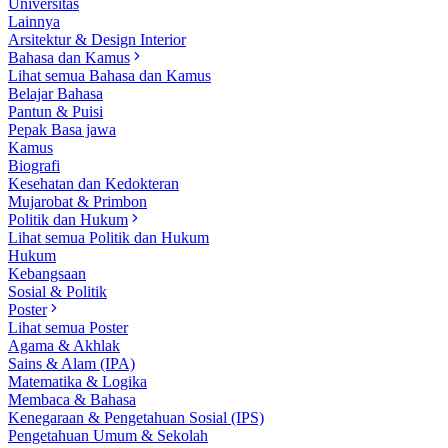
Universitas
Lainnya
Arsitektur & Design Interior
Bahasa dan Kamus
Lihat semua Bahasa dan Kamus
Belajar Bahasa
Pantun & Puisi
Pepak Basa jawa
Kamus
Biografi
Kesehatan dan Kedokteran
Mujarobat & Primbon
Politik dan Hukum
Lihat semua Politik dan Hukum
Hukum
Kebangsaan
Sosial & Politik
Poster
Lihat semua Poster
Agama & Akhlak
Sains & Alam (IPA)
Matematika & Logika
Membaca & Bahasa
Kenegaraan & Pengetahuan Sosial (IPS)
Pengetahuan Umum & Sekolah