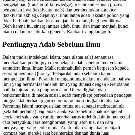
pengetahuan (transfer of knowledge), melainkan sebuah proses
penyucian jiwa (tazkiyatun nafs) dan pembentukan karakter
(tazkiyatul akhlaq). Sejatinya, ilmu tanpa adab laksana pohon yang
tidak berbuah, bahkan bisa menjadi bumerang bagi pemiliknya.
Oleh karena itu, sinergi antara adab, ilmu, dan iman menjadi kunci
utama dalam melahirkan generasi Rabbani yang tangguh.
Pentingnya Adab Sebelum Ilmu
Dalam tradisi intelektual Islam, para ulama salaf senantiasa
menekankan pentingnya mempelajari adab sebelum menyelami
samudera ilmu. Imam Malik rahimahullah pernah berpesan kepada
seorang pemuda Quraisy, 'Pelajarilah adab sebelum kamu
mempelajari ilmu.' Pesan ini mengandung makna mendalam bahwa
ilmu yang bermanfaat adalah ilmu yang dihiasi dengan kerendahan
hati, kejujuran, dan penghormatan. Di era digital, adab
berkomunikasi di media sosial, adab menyikapi perbedaan pendapat,
hingga adab terhadap guru dan orang tua seringkali terabaikan.
Parenting Islami memposisikan orang tua sebagai madrasatul ula
(sekolah pertama) bagi anak-anaknya. Sebelum anak mengenal
teori-teori sains yang rumit, mereka harus terlebih dahulu mengenal
cara bersyukur, cara menghormati yang lebih tua, dan cara
menyayangi yang lebih muda. Adab inilah yang akan menjadi
kompas bagi mereka saat berinteraksi dengan dunia luar.