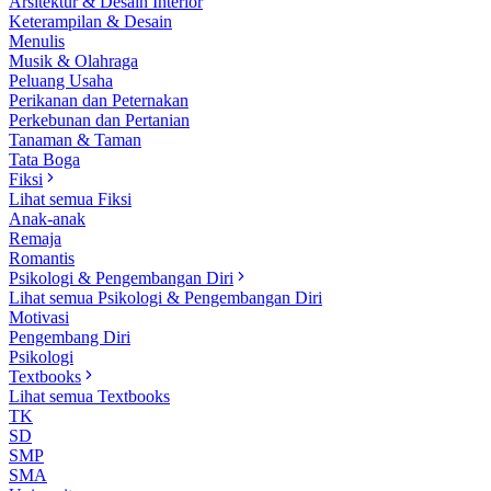
Arsitektur & Desain Interior
Keterampilan & Desain
Menulis
Musik & Olahraga
Peluang Usaha
Perikanan dan Peternakan
Perkebunan dan Pertanian
Tanaman & Taman
Tata Boga
Fiksi
Lihat semua Fiksi
Anak-anak
Remaja
Romantis
Psikologi & Pengembangan Diri
Lihat semua Psikologi & Pengembangan Diri
Motivasi
Pengembang Diri
Psikologi
Textbooks
Lihat semua Textbooks
TK
SD
SMP
SMA