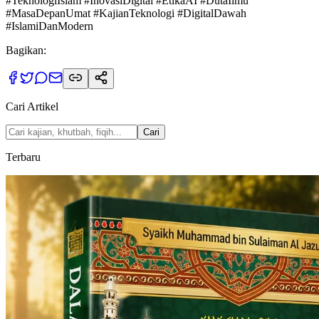
#TeknologiIslam #InovasiDigital #EtikaAI #DutaIlmu
#MasaDepanUmat #KajianTeknologi #DigitalDawah
#IslamiDanModern
Bagikan:
Cari Artikel
Cari
Terbaru