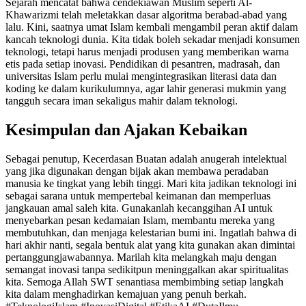
Sejarah mencatat bahwa cendekiawan Muslim seperti Al-
Khawarizmi telah meletakkan dasar algoritma berabad-abad yang
lalu. Kini, saatnya umat Islam kembali mengambil peran aktif dalam
kancah teknologi dunia. Kita tidak boleh sekadar menjadi konsumen
teknologi, tetapi harus menjadi produsen yang memberikan warna
etis pada setiap inovasi. Pendidikan di pesantren, madrasah, dan
universitas Islam perlu mulai mengintegrasikan literasi data dan
koding ke dalam kurikulumnya, agar lahir generasi mukmin yang
tangguh secara iman sekaligus mahir dalam teknologi.
Kesimpulan dan Ajakan Kebaikan
Sebagai penutup, Kecerdasan Buatan adalah anugerah intelektual
yang jika digunakan dengan bijak akan membawa peradaban
manusia ke tingkat yang lebih tinggi. Mari kita jadikan teknologi ini
sebagai sarana untuk mempertebal keimanan dan memperluas
jangkauan amal saleh kita. Gunakanlah kecanggihan AI untuk
menyebarkan pesan kedamaian Islam, membantu mereka yang
membutuhkan, dan menjaga kelestarian bumi ini. Ingatlah bahwa di
hari akhir nanti, segala bentuk alat yang kita gunakan akan dimintai
pertanggungjawabannya. Marilah kita melangkah maju dengan
semangat inovasi tanpa sedikitpun meninggalkan akar spiritualitas
kita. Semoga Allah SWT senantiasa membimbing setiap langkah
kita dalam menghadirkan kemajuan yang penuh berkah.