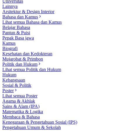
Universitas
Lainnya
Arsitektur & Design Interior
Bahasa dan Kamus
Lihat semua Bahasa dan Kamus
Belajar Bahasa
Pantun & Puisi
Pepak Basa jawa
Kamus
Biografi
Kesehatan dan Kedokteran
Mujarobat & Primbon
Politik dan Hukum
Lihat semua Politik dan Hukum
Hukum
Kebangsaan
Sosial & Politik
Poster
Lihat semua Poster
Agama & Akhlak
Sains & Alam (IPA)
Matematika & Logika
Membaca & Bahasa
Kenegaraan & Pengetahuan Sosial (IPS)
Pengetahuan Umum & Sekolah