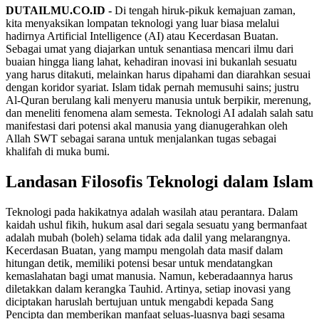
DUTAILMU.CO.ID -
Di tengah hiruk-pikuk kemajuan zaman,
kita menyaksikan lompatan teknologi yang luar biasa melalui
hadirnya Artificial Intelligence (AI) atau Kecerdasan Buatan.
Sebagai umat yang diajarkan untuk senantiasa mencari ilmu dari
buaian hingga liang lahat, kehadiran inovasi ini bukanlah sesuatu
yang harus ditakuti, melainkan harus dipahami dan diarahkan sesuai
dengan koridor syariat. Islam tidak pernah memusuhi sains; justru
Al-Quran berulang kali menyeru manusia untuk berpikir, merenung,
dan meneliti fenomena alam semesta. Teknologi AI adalah salah satu
manifestasi dari potensi akal manusia yang dianugerahkan oleh
Allah SWT sebagai sarana untuk menjalankan tugas sebagai
khalifah di muka bumi.
Landasan Filosofis Teknologi dalam Islam
Teknologi pada hakikatnya adalah wasilah atau perantara. Dalam
kaidah ushul fikih, hukum asal dari segala sesuatu yang bermanfaat
adalah mubah (boleh) selama tidak ada dalil yang melarangnya.
Kecerdasan Buatan, yang mampu mengolah data masif dalam
hitungan detik, memiliki potensi besar untuk mendatangkan
kemaslahatan bagi umat manusia. Namun, keberadaannya harus
diletakkan dalam kerangka Tauhid. Artinya, setiap inovasi yang
diciptakan haruslah bertujuan untuk mengabdi kepada Sang
Pencipta dan memberikan manfaat seluas-luasnya bagi sesama