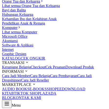
Orang Tua dan Keluarga
Lihat semua Orang Tua dan Keluarga
Bayi dan Balita
Hubungan Keluarga
Kehamilan Ibu dan Kelahiran Anak
Pendidikan Anak & Remaja
Komputer
Lihat semua Komputer
Microsoft Office
Akuntansi
Software & Aplikasi
Internet
Graphic Design
KATALOG
CEK ONGKIR
TRANSAKSI
Keranjang Belanja
Checkout
Cek Pesanan
Download Produk
INFORMASI
Cara Jadi Member
Cara Belanja
Cara Pembayaran
Cara Jadi
Dropshipper
Cara Jadi Reseller
MARKETPLACE
AUDIO BOOKS
E-BOOKS
SHOPEE
DOWNLOAD
KITAB
TIKTOK SHOP
LAZADA
BLOG
KONTAK KAMI
Menu