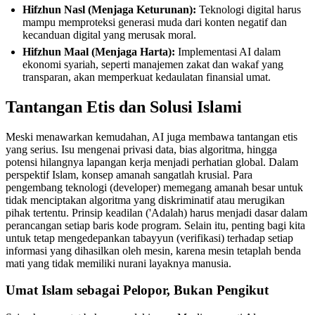
Hifzhun Nasl (Menjaga Keturunan):
Teknologi digital harus
mampu memproteksi generasi muda dari konten negatif dan
kecanduan digital yang merusak moral.
Hifzhun Maal (Menjaga Harta):
Implementasi AI dalam
ekonomi syariah, seperti manajemen zakat dan wakaf yang
transparan, akan memperkuat kedaulatan finansial umat.
Tantangan Etis dan Solusi Islami
Meski menawarkan kemudahan, AI juga membawa tantangan etis
yang serius. Isu mengenai privasi data, bias algoritma, hingga
potensi hilangnya lapangan kerja menjadi perhatian global. Dalam
perspektif Islam, konsep amanah sangatlah krusial. Para
pengembang teknologi (developer) memegang amanah besar untuk
tidak menciptakan algoritma yang diskriminatif atau merugikan
pihak tertentu. Prinsip keadilan ('Adalah) harus menjadi dasar dalam
perancangan setiap baris kode program. Selain itu, penting bagi kita
untuk tetap mengedepankan tabayyun (verifikasi) terhadap setiap
informasi yang dihasilkan oleh mesin, karena mesin tetaplah benda
mati yang tidak memiliki nurani layaknya manusia.
Umat Islam sebagai Pelopor, Bukan Pengikut