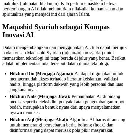
makhluk (rahmatan lil alamin). Kita perlu memastikan bahwa
perkembangan AI tidak melunturkan nilai-nilai kemanusiaan dan
spiritualitas yang menjadi inti dari ajaran Islam.
Maqashid Syariah sebagai Kompas
Inovasi AI
Dalam mengembangkan dan menggunakan AI, kita dapat merujuk
pada konsep Maqashid Syariah (tujuan-tujuan syariat) untuk
memastikan teknologi ini tetap berada di jalur yang benar. Berikut
adalah implementasi nilai tersebut dalam dunia teknologi:
Hifzhun Din (Menjaga Agama):
AI dapat digunakan untuk
mempermudah akses terhadap literatur keislaman, validasi
hadits, hingga platform dakwah yang lebih personal dan luas
jangkauannya.
Hifzhun Nafs (Menjaga Jiwa):
Pemanfaatan AI di bidang
medis, seperti deteksi dini penyakit atau pengembangan robot
bedah, merupakan bentuk nyata dari upaya menyelamatkan
nyawa manusia.
Hifzhun Aql (Menjaga Akal):
Algoritma AI harus dirancang
untuk memerangi penyebaran berita bohong (hoax) dan
disinformasi yang dapat merusak pola pikir masyarakat.