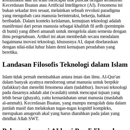
Kecerdasan Buatan atau Artificial Intelligence (AI). Fenomena ini
bukan sekadar tren sesaat, melainkan sebuah revolusi paradigma
yang mengubah cara manusia berinteraksi, bekerja, bahkan
beribadah. Dalam konteks keislaman, kemajuan teknologi adalah
manifestasi dari peran manusia sebagai khalifah fil ardh (pemimpin
di bumi) yang diberi amanah untuk mengelola alam semesta dengan
ilmu pengetahuan. Artikel ini akan membedah secara mendalam
bagaimana inovasi teknologi, khususnya AI, dapat diselaraskan
dengan nilai-nilai luhur Islam demi kemajuan peradaban yang
beretika.
Landasan Filosofis Teknologi dalam Islam
Islam tidak pernah memisahkan antara iman dan ilmu. Al-Qur'an
dalam banyak ayatnya mendorong umat manusia untuk berpikir
(tafakkur) dan meneliti fenomena alam (tadabbur). Inovasi teknologi
pada dasarnya adalah alat (wasilah) untuk mencapai tujuan yang
lebih besar (ghayah), yaitu kemaslahatan umat manusia (maslahah
al-ammah). Kecerdasan Buatan, yang mampu mengolah data dalam
jumlah masif dan melakukan tugas-tugas kognitif kompleks,
merupakan anugerah akal yang harus diarahkan pada jalan yang
diridhai Allah SWT.