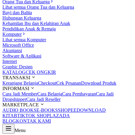
Orang Tua dan Keluarga
Lihat semua Orang Tua dan Keluarga
Bayi dan Balita
Hubungan Keluarga
Kehamilan Ibu dan Kelahiran Anak
Pendidikan Anak & Remaja
Komputer
Lihat semua Komputer
Microsoft Office
Akuntansi
Software & Aplikasi
Internet
Graphic Design
KATALOG
CEK ONGKIR
TRANSAKSI
Keranjang Belanja
Checkout
Cek Pesanan
Download Produk
INFORMASI
Cara Jadi Member
Cara Belanja
Cara Pembayaran
Cara Jadi
Dropshipper
Cara Jadi Reseller
MARKETPLACE
AUDIO BOOKS
E-BOOKS
SHOPEE
DOWNLOAD
KITAB
TIKTOK SHOP
LAZADA
BLOG
KONTAK KAMI
Menu