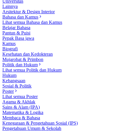
Universitas
Lainnya
Arsitektur & Design Interior
Bahasa dan Kamus
Lihat semua Bahasa dan Kamus
Belajar Bahasa
Pantun & Puisi
Pepak Basa jawa
Kamus
Biografi
Kesehatan dan Kedokteran
Mujarobat & Primbon
Politik dan Hukum
Lihat semua Politik dan Hukum
Hukum
Kebangsaan
Sosial & Politik
Poster
Lihat semua Poster
Agama & Akhlak
Sains & Alam (IPA)
Matematika & Logika
Membaca & Bahasa
Kenegaraan & Pengetahuan Sosial (IPS)
Pengetahuan Umum & Sekolah