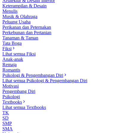
Arsitektur & Desain Interior
Keterampilan & Desain
Menulis
Musik & Olahraga
Peluang Usaha
Perikanan dan Peternakan
Perkebunan dan Pertanian
Tanaman & Taman
Tata Boga
Fiksi
Lihat semua Fiksi
Anak-anak
Remaja
Romantis
Psikologi & Pengembangan Diri
Lihat semua Psikologi & Pengembangan Diri
Motivasi
Pengembang Diri
Psikologi
Textbooks
Lihat semua Textbooks
TK
SD
SMP
SMA