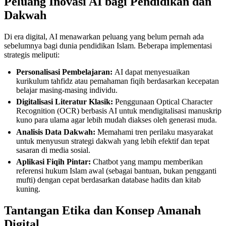
Peluang Inovasi AI bagi Pendidikan dan
Dakwah
Di era digital, AI menawarkan peluang yang belum pernah ada
sebelumnya bagi dunia pendidikan Islam. Beberapa implementasi
strategis meliputi:
Personalisasi Pembelajaran:
AI dapat menyesuaikan
kurikulum tahfidz atau pemahaman fiqih berdasarkan kecepatan
belajar masing-masing individu.
Digitalisasi Literatur Klasik:
Penggunaan Optical Character
Recognition (OCR) berbasis AI untuk mendigitalisasi manuskrip
kuno para ulama agar lebih mudah diakses oleh generasi muda.
Analisis Data Dakwah:
Memahami tren perilaku masyarakat
untuk menyusun strategi dakwah yang lebih efektif dan tepat
sasaran di media sosial.
Aplikasi Fiqih Pintar:
Chatbot yang mampu memberikan
referensi hukum Islam awal (sebagai bantuan, bukan pengganti
mufti) dengan cepat berdasarkan database hadits dan kitab
kuning.
Tantangan Etika dan Konsep Amanah
Digital