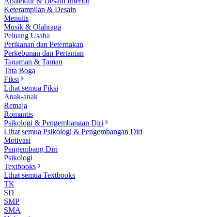
Arsitektur & Desain Interior
Keterampilan & Desain
Menulis
Musik & Olahraga
Peluang Usaha
Perikanan dan Peternakan
Perkebunan dan Pertanian
Tanaman & Taman
Tata Boga
Fiksi
Lihat semua Fiksi
Anak-anak
Remaja
Romantis
Psikologi & Pengembangan Diri
Lihat semua Psikologi & Pengembangan Diri
Motivasi
Pengembang Diri
Psikologi
Textbooks
Lihat semua Textbooks
TK
SD
SMP
SMA