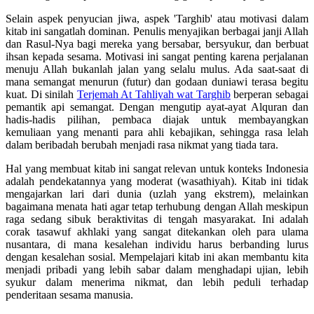
Selain aspek penyucian jiwa, aspek 'Targhib' atau motivasi dalam
kitab ini sangatlah dominan. Penulis menyajikan berbagai janji Allah
dan Rasul-Nya bagi mereka yang bersabar, bersyukur, dan berbuat
ihsan kepada sesama. Motivasi ini sangat penting karena perjalanan
menuju Allah bukanlah jalan yang selalu mulus. Ada saat-saat di
mana semangat menurun (futur) dan godaan duniawi terasa begitu
kuat. Di sinilah
Terjemah At Tahliyah wat Targhib
berperan sebagai
pemantik api semangat. Dengan mengutip ayat-ayat Alquran dan
hadis-hadis pilihan, pembaca diajak untuk membayangkan
kemuliaan yang menanti para ahli kebajikan, sehingga rasa lelah
dalam beribadah berubah menjadi rasa nikmat yang tiada tara.
Hal yang membuat kitab ini sangat relevan untuk konteks Indonesia
adalah pendekatannya yang moderat (wasathiyah). Kitab ini tidak
mengajarkan lari dari dunia (uzlah yang ekstrem), melainkan
bagaimana menata hati agar tetap terhubung dengan Allah meskipun
raga sedang sibuk beraktivitas di tengah masyarakat. Ini adalah
corak tasawuf akhlaki yang sangat ditekankan oleh para ulama
nusantara, di mana kesalehan individu harus berbanding lurus
dengan kesalehan sosial. Mempelajari kitab ini akan membantu kita
menjadi pribadi yang lebih sabar dalam menghadapi ujian, lebih
syukur dalam menerima nikmat, dan lebih peduli terhadap
penderitaan sesama manusia.