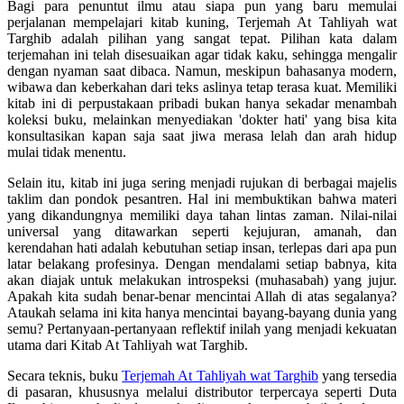
Bagi para penuntut ilmu atau siapa pun yang baru memulai
perjalanan mempelajari kitab kuning, Terjemah At Tahliyah wat
Targhib adalah pilihan yang sangat tepat. Pilihan kata dalam
terjemahan ini telah disesuaikan agar tidak kaku, sehingga mengalir
dengan nyaman saat dibaca. Namun, meskipun bahasanya modern,
wibawa dan keberkahan dari teks aslinya tetap terasa kuat. Memiliki
kitab ini di perpustakaan pribadi bukan hanya sekadar menambah
koleksi buku, melainkan menyediakan 'dokter hati' yang bisa kita
konsultasikan kapan saja saat jiwa merasa lelah dan arah hidup
mulai tidak menentu.
Selain itu, kitab ini juga sering menjadi rujukan di berbagai majelis
taklim dan pondok pesantren. Hal ini membuktikan bahwa materi
yang dikandungnya memiliki daya tahan lintas zaman. Nilai-nilai
universal yang ditawarkan seperti kejujuran, amanah, dan
kerendahan hati adalah kebutuhan setiap insan, terlepas dari apa pun
latar belakang profesinya. Dengan mendalami setiap babnya, kita
akan diajak untuk melakukan introspeksi (muhasabah) yang jujur.
Apakah kita sudah benar-benar mencintai Allah di atas segalanya?
Ataukah selama ini kita hanya mencintai bayang-bayang dunia yang
semu? Pertanyaan-pertanyaan reflektif inilah yang menjadi kekuatan
utama dari Kitab At Tahliyah wat Targhib.
Secara teknis, buku
Terjemah At Tahliyah wat Targhib
yang tersedia
di pasaran, khususnya melalui distributor terpercaya seperti Duta