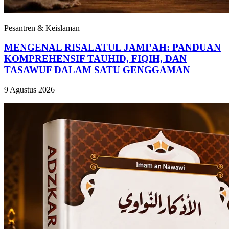
Pesantren & Keislaman
MENGENAL RISALATUL JAMI’AH: PANDUAN
KOMPREHENSIF TAUHID, FIQIH, DAN
TASAWUF DALAM SATU GENGGAMAN
9 Agustus 2026