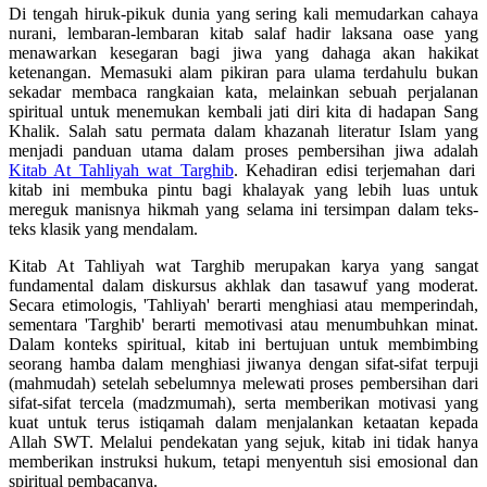
Di tengah hiruk-pikuk dunia yang sering kali memudarkan cahaya
nurani, lembaran-lembaran kitab salaf hadir laksana oase yang
menawarkan kesegaran bagi jiwa yang dahaga akan hakikat
ketenangan. Memasuki alam pikiran para ulama terdahulu bukan
sekadar membaca rangkaian kata, melainkan sebuah perjalanan
spiritual untuk menemukan kembali jati diri kita di hadapan Sang
Khalik. Salah satu permata dalam khazanah literatur Islam yang
menjadi panduan utama dalam proses pembersihan jiwa adalah
Kitab At Tahliyah wat Targhib
. Kehadiran edisi terjemahan dari
kitab ini membuka pintu bagi khalayak yang lebih luas untuk
mereguk manisnya hikmah yang selama ini tersimpan dalam teks-
teks klasik yang mendalam.
Kitab At Tahliyah wat Targhib merupakan karya yang sangat
fundamental dalam diskursus akhlak dan tasawuf yang moderat.
Secara etimologis, 'Tahliyah' berarti menghiasi atau memperindah,
sementara 'Targhib' berarti memotivasi atau menumbuhkan minat.
Dalam konteks spiritual, kitab ini bertujuan untuk membimbing
seorang hamba dalam menghiasi jiwanya dengan sifat-sifat terpuji
(mahmudah) setelah sebelumnya melewati proses pembersihan dari
sifat-sifat tercela (madzmumah), serta memberikan motivasi yang
kuat untuk terus istiqamah dalam menjalankan ketaatan kepada
Allah SWT. Melalui pendekatan yang sejuk, kitab ini tidak hanya
memberikan instruksi hukum, tetapi menyentuh sisi emosional dan
spiritual pembacanya.