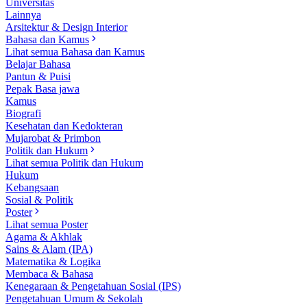
Universitas
Lainnya
Arsitektur & Design Interior
Bahasa dan Kamus
Lihat semua Bahasa dan Kamus
Belajar Bahasa
Pantun & Puisi
Pepak Basa jawa
Kamus
Biografi
Kesehatan dan Kedokteran
Mujarobat & Primbon
Politik dan Hukum
Lihat semua Politik dan Hukum
Hukum
Kebangsaan
Sosial & Politik
Poster
Lihat semua Poster
Agama & Akhlak
Sains & Alam (IPA)
Matematika & Logika
Membaca & Bahasa
Kenegaraan & Pengetahuan Sosial (IPS)
Pengetahuan Umum & Sekolah