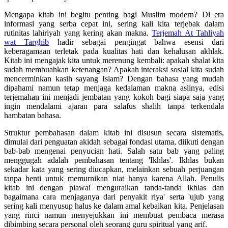
Mengapa kitab ini begitu penting bagi Muslim modern? Di era
informasi yang serba cepat ini, sering kali kita terjebak dalam
rutinitas lahiriyah yang kering akan makna.
Terjemah At Tahliyah
wat Targhib
hadir sebagai pengingat bahwa esensi dari
keberagamaan terletak pada kualitas hati dan kehalusan akhlak.
Kitab ini mengajak kita untuk merenung kembali: apakah shalat kita
sudah membuahkan ketenangan? Apakah interaksi sosial kita sudah
mencerminkan kasih sayang Islam? Dengan bahasa yang mudah
dipahami namun tetap menjaga kedalaman makna aslinya, edisi
terjemahan ini menjadi jembatan yang kokoh bagi siapa saja yang
ingin mendalami ajaran para salafus shalih tanpa terkendala
hambatan bahasa.
Struktur pembahasan dalam kitab ini disusun secara sistematis,
dimulai dari penguatan akidah sebagai fondasi utama, diikuti dengan
bab-bab mengenai penyucian hati. Salah satu bab yang paling
menggugah adalah pembahasan tentang 'Ikhlas'. Ikhlas bukan
sekadar kata yang sering diucapkan, melainkan sebuah perjuangan
tanpa henti untuk memurnikan niat hanya karena Allah. Penulis
kitab ini dengan piawai menguraikan tanda-tanda ikhlas dan
bagaimana cara menjaganya dari penyakit riya' serta 'ujub yang
sering kali menyusup halus ke dalam amal kebaikan kita. Penjelasan
yang rinci namun menyejukkan ini membuat pembaca merasa
dibimbing secara personal oleh seorang guru spiritual yang arif.