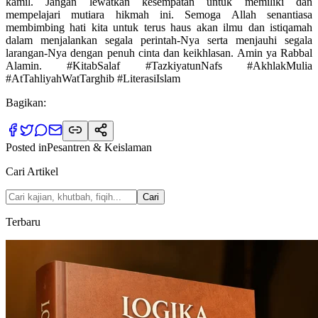
kamil. Jangan lewatkan kesempatan untuk memiliki dan
mempelajari mutiara hikmah ini. Semoga Allah senantiasa
membimbing hati kita untuk terus haus akan ilmu dan istiqamah
dalam menjalankan segala perintah-Nya serta menjauhi segala
larangan-Nya dengan penuh cinta dan keikhlasan. Amin ya Rabbal
Alamin. #KitabSalaf #TazkiyatunNafs #AkhlakMulia
#AtTahliyahWatTarghib #LiterasiIslam
Bagikan:
Posted in
Pesantren & Keislaman
Cari Artikel
Cari
Terbaru