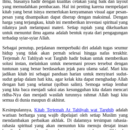
Ilmu, biasanya hadir dengan kualitas cetakan yang baik dan layout
yang memudahkan pembacaan. Hal ini penting karena mempelajari
kitab yang berat isinya memerlukan kenyamanan visual agar pesan-
pesan yang disampaikan dapat diserap dengan maksimal. Dengan
harga yang terjangkau, kitab ini memberikan investasi spiritual yang
nilainya jauh melampaui materi. Setiap rupiah yang dikeluarkan
untuk menuntut ilmu agama adalah bentuk nyata dari pengagungan
terhadap syiar-syiar Allah.
Sebagai penutup, perjalanan memperbaiki diri adalah tugas seumur
hidup yang tidak akan pernah selesai hingga nafas terakhir.
Terjemah At Tahliyah wat Targhib hadir bukan untuk memberikan
solusi instan, melainkan untuk menemani proses tersebut dengan
tuntunan yang benar berdasarkan jejak para ulama salaf. Mari kita
jadikan kitab ini sebagai panduan harian untuk menyinari sudut-
sudut gelap dalam hati kita, agar kelak kita dapat menghadap Allah
dengan hati yang selamat (qolbun salim). Semoga setiap lembar
yang kita baca menjadi saksi atas kesungguhan kita dalam mencari
ridha-Nya dan menjadi wasilah turunnya rahmat Allah bagi kita
semua di dunia maupun di akhirat.
Kesimpulannya,
Kitab Terjemah At Tahliyah wat Targhib
adalah
warisan berharga yang wajib dipelajari oleh setiap Muslim yang
mendambakan perbaikan akhlak. Di dalamnya tersimpan rahasia-
rahasia spiritual yang akan menuntun kita menuju derajat insan