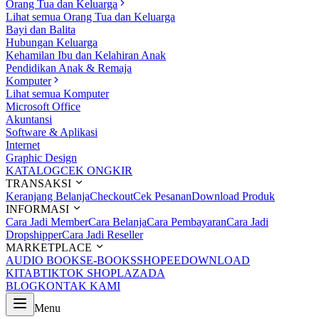
Orang Tua dan Keluarga
Lihat semua Orang Tua dan Keluarga
Bayi dan Balita
Hubungan Keluarga
Kehamilan Ibu dan Kelahiran Anak
Pendidikan Anak & Remaja
Komputer
Lihat semua Komputer
Microsoft Office
Akuntansi
Software & Aplikasi
Internet
Graphic Design
KATALOG
CEK ONGKIR
TRANSAKSI
Keranjang Belanja
Checkout
Cek Pesanan
Download Produk
INFORMASI
Cara Jadi Member
Cara Belanja
Cara Pembayaran
Cara Jadi
Dropshipper
Cara Jadi Reseller
MARKETPLACE
AUDIO BOOKS
E-BOOKS
SHOPEE
DOWNLOAD
KITAB
TIKTOK SHOP
LAZADA
BLOG
KONTAK KAMI
Menu