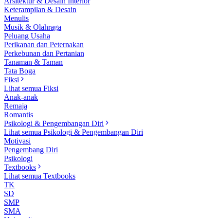
Arsitektur & Desain Interior
Keterampilan & Desain
Menulis
Musik & Olahraga
Peluang Usaha
Perikanan dan Peternakan
Perkebunan dan Pertanian
Tanaman & Taman
Tata Boga
Fiksi
Lihat semua Fiksi
Anak-anak
Remaja
Romantis
Psikologi & Pengembangan Diri
Lihat semua Psikologi & Pengembangan Diri
Motivasi
Pengembang Diri
Psikologi
Textbooks
Lihat semua Textbooks
TK
SD
SMP
SMA