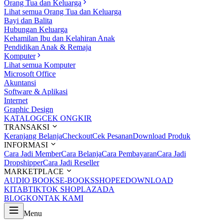
Orang Tua dan Keluarga
Lihat semua Orang Tua dan Keluarga
Bayi dan Balita
Hubungan Keluarga
Kehamilan Ibu dan Kelahiran Anak
Pendidikan Anak & Remaja
Komputer
Lihat semua Komputer
Microsoft Office
Akuntansi
Software & Aplikasi
Internet
Graphic Design
KATALOG
CEK ONGKIR
TRANSAKSI
Keranjang Belanja
Checkout
Cek Pesanan
Download Produk
INFORMASI
Cara Jadi Member
Cara Belanja
Cara Pembayaran
Cara Jadi
Dropshipper
Cara Jadi Reseller
MARKETPLACE
AUDIO BOOKS
E-BOOKS
SHOPEE
DOWNLOAD
KITAB
TIKTOK SHOP
LAZADA
BLOG
KONTAK KAMI
Menu