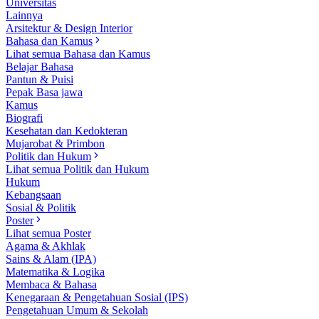
Universitas
Lainnya
Arsitektur & Design Interior
Bahasa dan Kamus
Lihat semua Bahasa dan Kamus
Belajar Bahasa
Pantun & Puisi
Pepak Basa jawa
Kamus
Biografi
Kesehatan dan Kedokteran
Mujarobat & Primbon
Politik dan Hukum
Lihat semua Politik dan Hukum
Hukum
Kebangsaan
Sosial & Politik
Poster
Lihat semua Poster
Agama & Akhlak
Sains & Alam (IPA)
Matematika & Logika
Membaca & Bahasa
Kenegaraan & Pengetahuan Sosial (IPS)
Pengetahuan Umum & Sekolah