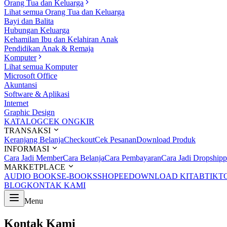
Orang Tua dan Keluarga
Lihat semua Orang Tua dan Keluarga
Bayi dan Balita
Hubungan Keluarga
Kehamilan Ibu dan Kelahiran Anak
Pendidikan Anak & Remaja
Komputer
Lihat semua Komputer
Microsoft Office
Akuntansi
Software & Aplikasi
Internet
Graphic Design
KATALOG
CEK ONGKIR
TRANSAKSI
Keranjang Belanja
Checkout
Cek Pesanan
Download Produk
INFORMASI
Cara Jadi Member
Cara Belanja
Cara Pembayaran
Cara Jadi Dropshipp
MARKETPLACE
AUDIO BOOKS
E-BOOKS
SHOPEE
DOWNLOAD KITAB
TIKT
BLOG
KONTAK KAMI
Menu
Kontak Kami