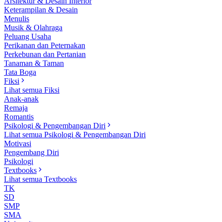
Arsitektur & Desain Interior
Keterampilan & Desain
Menulis
Musik & Olahraga
Peluang Usaha
Perikanan dan Peternakan
Perkebunan dan Pertanian
Tanaman & Taman
Tata Boga
Fiksi
Lihat semua Fiksi
Anak-anak
Remaja
Romantis
Psikologi & Pengembangan Diri
Lihat semua Psikologi & Pengembangan Diri
Motivasi
Pengembang Diri
Psikologi
Textbooks
Lihat semua Textbooks
TK
SD
SMP
SMA