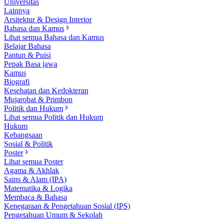
Universitas
Lainnya
Arsitektur & Design Interior
Bahasa dan Kamus
Lihat semua Bahasa dan Kamus
Belajar Bahasa
Pantun & Puisi
Pepak Basa jawa
Kamus
Biografi
Kesehatan dan Kedokteran
Mujarobat & Primbon
Politik dan Hukum
Lihat semua Politik dan Hukum
Hukum
Kebangsaan
Sosial & Politik
Poster
Lihat semua Poster
Agama & Akhlak
Sains & Alam (IPA)
Matematika & Logika
Membaca & Bahasa
Kenegaraan & Pengetahuan Sosial (IPS)
Pengetahuan Umum & Sekolah