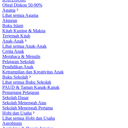
Obral Diskon 50-90%
Agama
Lihat semua Agama
Alquran
Buku Islam
Kitab Kuning & Makna
Terjemah Kitab
Anak-Anak
Lihat semua Anak-Anak
Cerita Anak
Membaca & Menulis
Pelajaran Sekolah
Pendidikan Anak
Ketrampilan dan Kreativitas Anak
Buku Sekolah
Lihat semua Buku Sekolah
PAUD & Taman Kanak-Kanak
Penunjang Pelajaran
Sekolah Dasar
Sekolah Menengah Atas
Sekolah Menengah Pertama
Hobi dan Usaha
Lihat semua Hobi dan Usaha
Agrobisnis