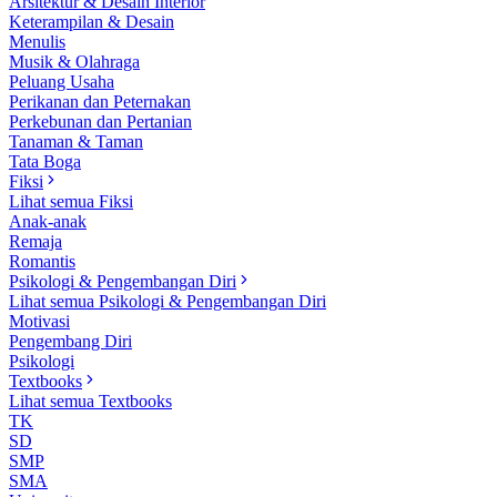
Arsitektur & Desain Interior
Keterampilan & Desain
Menulis
Musik & Olahraga
Peluang Usaha
Perikanan dan Peternakan
Perkebunan dan Pertanian
Tanaman & Taman
Tata Boga
Fiksi
Lihat semua Fiksi
Anak-anak
Remaja
Romantis
Psikologi & Pengembangan Diri
Lihat semua Psikologi & Pengembangan Diri
Motivasi
Pengembang Diri
Psikologi
Textbooks
Lihat semua Textbooks
TK
SD
SMP
SMA