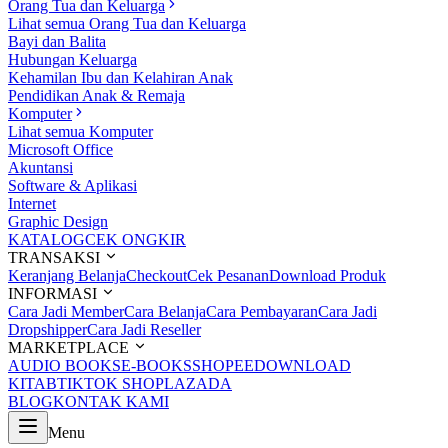
Orang Tua dan Keluarga
Lihat semua Orang Tua dan Keluarga
Bayi dan Balita
Hubungan Keluarga
Kehamilan Ibu dan Kelahiran Anak
Pendidikan Anak & Remaja
Komputer
Lihat semua Komputer
Microsoft Office
Akuntansi
Software & Aplikasi
Internet
Graphic Design
KATALOG
CEK ONGKIR
TRANSAKSI
Keranjang Belanja
Checkout
Cek Pesanan
Download Produk
INFORMASI
Cara Jadi Member
Cara Belanja
Cara Pembayaran
Cara Jadi
Dropshipper
Cara Jadi Reseller
MARKETPLACE
AUDIO BOOKS
E-BOOKS
SHOPEE
DOWNLOAD
KITAB
TIKTOK SHOP
LAZADA
BLOG
KONTAK KAMI
Menu