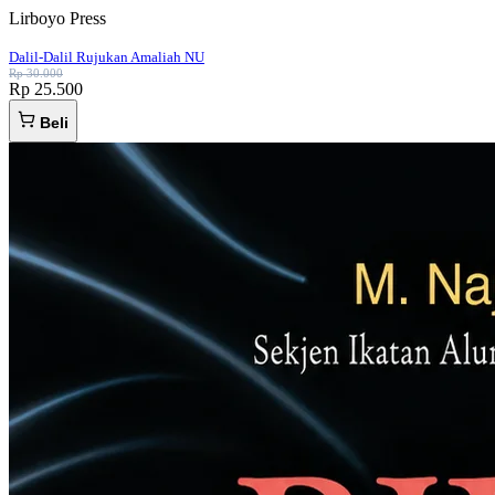
Lirboyo Press
Dalil-Dalil Rujukan Amaliah NU
Rp 30.000
Rp 25.500
Beli