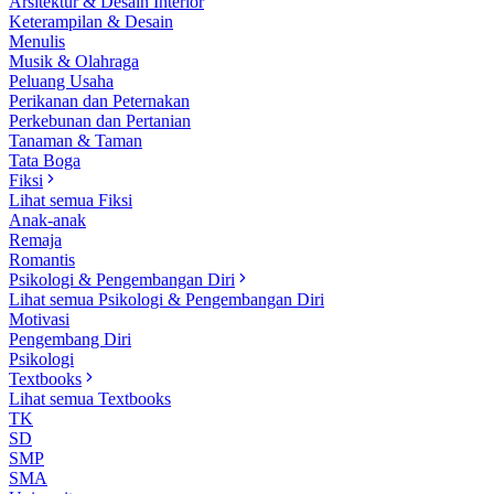
Arsitektur & Desain Interior
Keterampilan & Desain
Menulis
Musik & Olahraga
Peluang Usaha
Perikanan dan Peternakan
Perkebunan dan Pertanian
Tanaman & Taman
Tata Boga
Fiksi
Lihat semua Fiksi
Anak-anak
Remaja
Romantis
Psikologi & Pengembangan Diri
Lihat semua Psikologi & Pengembangan Diri
Motivasi
Pengembang Diri
Psikologi
Textbooks
Lihat semua Textbooks
TK
SD
SMP
SMA