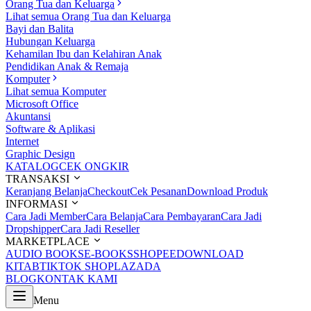
Orang Tua dan Keluarga
Lihat semua Orang Tua dan Keluarga
Bayi dan Balita
Hubungan Keluarga
Kehamilan Ibu dan Kelahiran Anak
Pendidikan Anak & Remaja
Komputer
Lihat semua Komputer
Microsoft Office
Akuntansi
Software & Aplikasi
Internet
Graphic Design
KATALOG
CEK ONGKIR
TRANSAKSI
Keranjang Belanja
Checkout
Cek Pesanan
Download Produk
INFORMASI
Cara Jadi Member
Cara Belanja
Cara Pembayaran
Cara Jadi
Dropshipper
Cara Jadi Reseller
MARKETPLACE
AUDIO BOOKS
E-BOOKS
SHOPEE
DOWNLOAD
KITAB
TIKTOK SHOP
LAZADA
BLOG
KONTAK KAMI
Menu