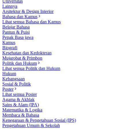
Universitas
Lainnya
Arsitektur & Design Interior
Bahasa dan Kamus
Lihat semua Bahasa dan Kamus
Belajar Bahasa
Pantun & Puisi
Pepak Basa jawa
Kamus
Biografi
Kesehatan dan Kedokteran
Mujarobat & Primbon
Politik dan Hukum
Lihat semua Politik dan Hukum
Hukum
Kebangsaan
Sosial & Politik
Poster
Lihat semua Poster
Agama & Akhlak
Sains & Alam (IPA)
Matematika & Logika
Membaca & Bahasa
Kenegaraan & Pengetahuan Sosial (IPS)
Pengetahuan Umum & Sekolah